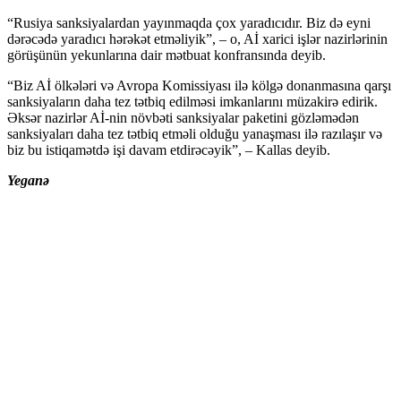
“Rusiya sanksiyalardan yayınmaqda çox yaradıcıdır. Biz də eyni
dərəcədə yaradıcı hərəkət etməliyik”, – o, Aİ xarici işlər nazirlərinin
görüşünün yekunlarına dair mətbuat konfransında deyib.
“Biz Aİ ölkələri və Avropa Komissiyası ilə kölgə donanmasına qarşı
sanksiyaların daha tez tətbiq edilməsi imkanlarını müzakirə edirik.
Əksər nazirlər Aİ-nin növbəti sanksiyalar paketini gözləmədən
sanksiyaları daha tez tətbiq etməli olduğu yanaşması ilə razılaşır və
biz bu istiqamətdə işi davam etdirəcəyik”, – Kallas deyib.
Yeganə