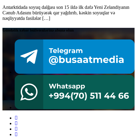
Antarktidada soyuq dalğası son 15 ildə ilk dəfə Yeni Zelandiyanın
Cənub Adasını bürüyərək qar yağdırıb, kəskin soyuqlar və
nəqliyyatda fasilələr […]
Gündəlik xəbər bülletenlərinə abunə olun