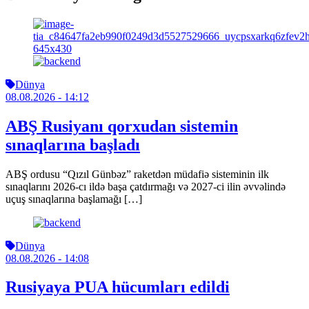
Dünya
08.08.2026
- 14:12
ABŞ Rusiyanı qorxudan sistemin
sınaqlarına başladı
ABŞ ordusu “Qızıl Günbəz” raketdən müdafiə sisteminin ilk
sınaqlarını 2026-cı ildə başa çatdırmağı və 2027-ci ilin əvvəlində
uçuş sınaqlarına başlamağı […]
Dünya
08.08.2026
- 14:08
Rusiyaya PUA hücumları edildi