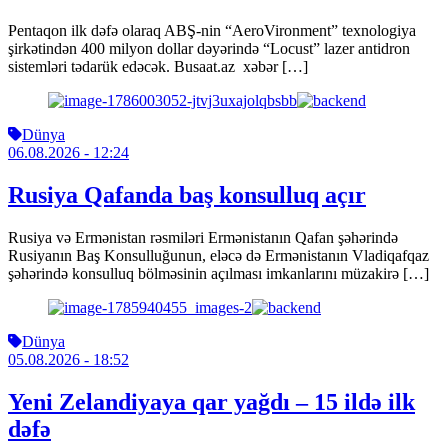
Pentaqon ilk dəfə olaraq ABŞ-nin “AeroVironment” texnologiya
şirkətindən 400 milyon dollar dəyərində “Locust” lazer antidron
sistemləri tədarük edəcək. Busaat.az xəbər […]
Dünya
06.08.2026
- 12:24
Rusiya Qafanda baş konsulluq açır
Rusiya və Ermənistan rəsmiləri Ermənistanın Qafan şəhərində
Rusiyanın Baş Konsulluğunun, eləcə də Ermənistanın Vladiqafqaz
şəhərində konsulluq bölməsinin açılması imkanlarını müzakirə […]
Dünya
05.08.2026
- 18:52
Yeni Zelandiyaya qar yağdı – 15 ildə ilk
dəfə