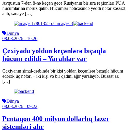
Avqustun 7-dən 8-nə keçən gecə Rusiyanın bir sıra regionları PUA
hücumlarına məruz qalıb. Hücumlar nəticəsində yeddi nəfər xəsarət
alıb, sənaye […]
Dünya
08.08.2026
- 10:26
Çexiyada yoldan keçənlərə bıçaqla
hücum edildi – Yaralılar var
Çexiyanın şimal-qərbində bir kişi yoldan keçənlərə bıçaqla hücum
edərək üç nəfəri – iki kişi və bir qadını ağır yaralayıb. Busaat.az
[…]
Dünya
08.08.2026
- 09:22
Pentaqon 400 milyon dollarlıq lazer
sistemləri alır