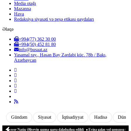
Media otağı
Məzənnə
Hava
Redaksiya siyasəti və peşə etikası qaydaları
Əlaqə
+994(77) 362 30 00
+994(50) 452 81 80
info@busaat.az
Yasamal ray., Həsən Bəy Zərdabi küç. 78b / Bakı,
Azərbaycan
Gündəm
Siyasət
İqtisadiyyat
Hadisə
Dünya
ayor Natiq Əliyevin qızına qarşı dələduzluq edildi
Evinə gələn yol qonşusu tərəfind