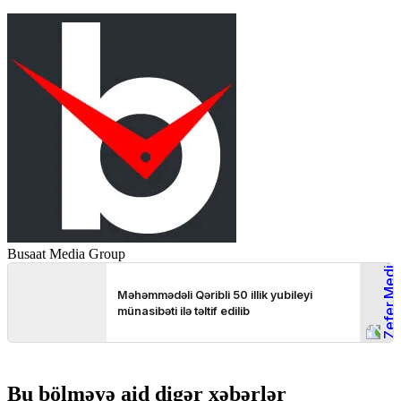
Busaat Media Group
Bu bölməyə aid digər xəbərlər