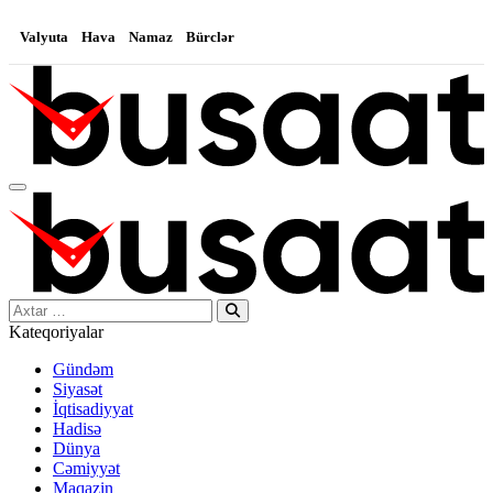
Valyuta
Hava
Namaz
Bürclər
Search…
Kateqoriyalar
Gündəm
Siyasət
İqtisadiyyat
Hadisə
Dünya
Cəmiyyət
Maqazin