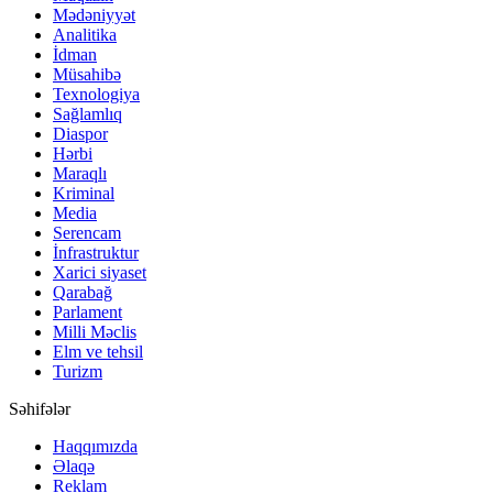
Mədəniyyət
Analitika
İdman
Müsahibə
Texnologiya
Sağlamlıq
Diaspor
Hərbi
Maraqlı
Kriminal
Media
Serencam
İnfrastruktur
Xarici siyaset
Qarabağ
Parlament
Milli Məclis
Elm ve tehsil
Turizm
Səhifələr
Haqqımızda
Əlaqə
Reklam