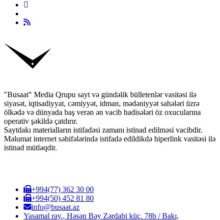
"Busaat" Media Qrupu sayt və gündəlik bülletenlər vasitəsi ilə
siyasət, iqtisadiyyat, cəmiyyət, idman, mədəniyyət sahələri üzrə
ölkədə və dünyada baş verən ən vacib hadisələri öz oxucularına
operativ şəkildə çatdırır.
Saytdakı materialların istifadəsi zamanı istinad edilməsi vacibdir.
Məlumat internet səhifələrində istifadə edildikdə hiperlink vasitəsi ilə
istinad mütləqdir.
+994(77) 362 30 00
+994(50) 452 81 80
info@busaat.az
Yasamal ray., Həsən Bəy Zərdabi küç. 78b / Bakı,