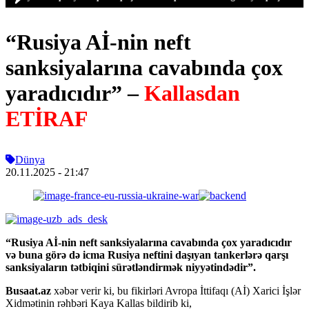
“Rusiya Aİ-nin neft
sanksiyalarına cavabında çox
yaradıcıdır” –
Kallasdan
ETİRAF
Dünya
20.11.2025
- 21:47
“Rusiya Aİ-nin neft sanksiyalarına cavabında çox yaradıcıdır
və buna görə də icma Rusiya neftini daşıyan tankerlərə qarşı
sanksiyaların tətbiqini sürətləndirmək niyyətindədir”.
Busaat.az
xəbər verir ki, bu fikirləri Avropa İttifaqı (Aİ) Xarici İşlər
Xidmətinin rəhbəri Kaya Kallas bildirib ki,