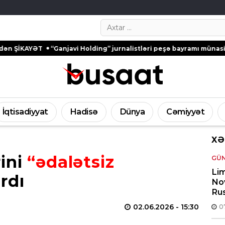
Search…
T
“Ganjavi Holding” jurnalistləri peşə bayramı münasibətilə təbr
İqtisadiyyat
Hadisə
Dünya
Cəmiyyət
XƏ
ini
“ədalətsiz
GÜ
Lim
rdı
Nov
Rus
02.06.2026
- 15:30
0