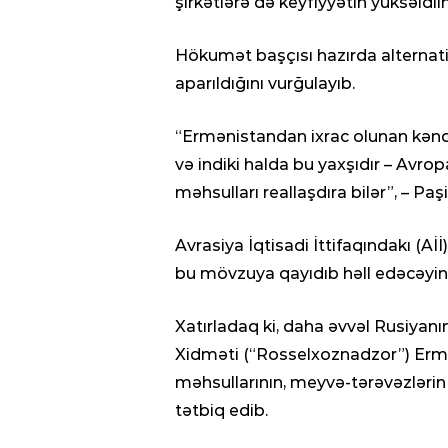
şirkətlərə də keyfiyyətin yüksəldi
Hökumət başçısı hazırda alternativ
aparıldığını vurğulayıb.
“Ermənistandan ixrac olunan kənd
və indiki halda bu yaxşıdır – Avr
məhsulları reallaşdıra bilər”, – Paş
Avrasiya İqtisadi İttifaqındakı (Aİ
bu mövzuya qayıdıb həll edəcəyini 
Xatırladaq ki, daha əvvəl Rusiyanı
Xidməti (“Rosselxoznadzor”) Ermə
məhsullarının, meyvə-tərəvəzlərin
tətbiq edib.