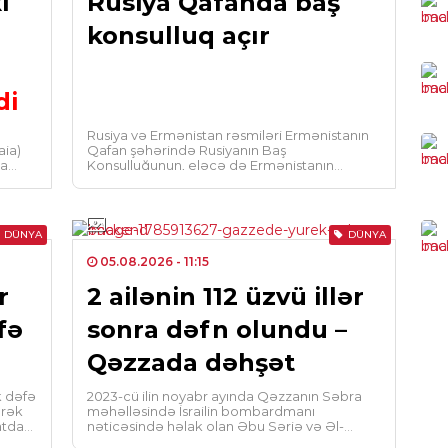
i
Rusiya Qafanda baş
mar
konsulluq açır
0
CƏM
di
Müq
Rusiya və Ermənistan rəsmiləri Ermənistanın
qon
aia)
Qafan şəhərində Rusiyanın Baş
Mə
na
Konsulluğunun, eləcə də Ermənistanın
 […]
Vladiqafqaz şəhərində konsulluq bölməsinin
0
açılması imkanlarını müzakirə […]
XAR
DÜNYA
DÜNYA
Az
05.08.2026
- 11:15
Er
r
2 ailənin 112 üzvü illər
gö
fə
sonra dəfn olundu –
0
Qəzzada dəhşət
TUR
k dəfə
2023-cü ilin noyabr ayında Qəzzanın Səbra
Tür
ərək
məhəlləsində İsrailin bombardmanı
UNE
atda
nəticəsində həlak olan Əbu Şəriə və Əl-
Həsəyinə ailələrinin 112 üzvünün meyiti 136
Si