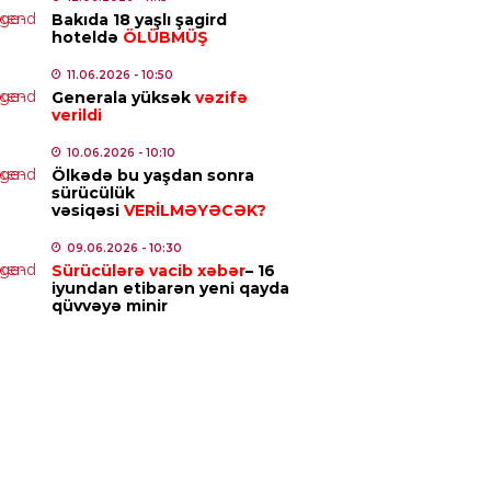
aqlı araşdırma
Bakıda 18 yaşlı şagird
hoteldə
ÖLÜBMÜŞ
7.08.2026
- 10:25
11.06.2026
- 10:50
Generala yüksək
vəzifə
IYYƏT
verildi
avilə olmasa da, müəllif
orarı ödənilməlidir – Ali
10.06.2026
- 10:10
hkəmədən mühüm qərar
Ölkədə bu yaşdan sonra
sürücülük
7.08.2026
- 10:10
vəsiqəsi
VERİLMƏYƏCƏK?
09.06.2026
- 10:30
ICI SIYASET
Sürücülərə vacib xəbər
– 16
ərbaycandan tranzit keçməklə
iyundan etibarən yeni qayda
qüvvəyə minir
mənistana buğda və daş kömür
ndəriləcək
7.08.2026
- 09:47
IZM
kiyədəki bu tarixi abidə
SCO-nun Dünya İrsinin İlkin
yahısına
daxil edildi