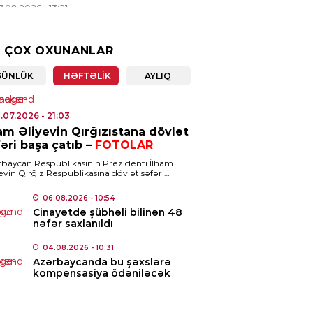
7.08.2026
- 13:21
ENCAM
 ÇOX OXUNANLAR
ət Nağdəliyev səfir təyin
ldi
GÜNLÜK
HƏFTƏLIK
AYLIQ
7.08.2026
- 13:19
1.07.2026
- 21:03
IA
am Əliyevin Qırğızıstana dövlət
əri başa çatıb –
FOTOLAR
nalist vəsiqəsinə görə 20
atlıq ödəniş ləğv edildi
baycan Respublikasının Prezidenti İlham
evin Qırğız Respublikasına dövlət səfəri
7.08.2026
- 13:16
un 31-də başa çatıb. Busaat.az xəbər verir ki,
on-Ata şəhərinin İssık-Kul […]
06.08.2026
- 10:54
Cinayətdə şübhəli bilinən 48
ISƏ
nəfər saxlanıldı
rdabda qəsdən yanğın törədən
s tutuldu
04.08.2026
- 10:31
Azərbaycanda bu şəxslərə
7.08.2026
- 11:17
kompensasiya ödəniləcək
ISƏ