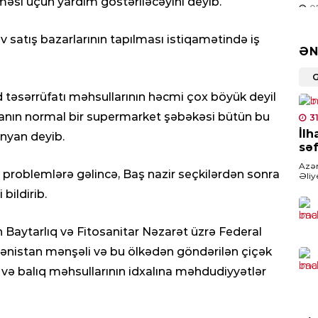
lməsi üçün yardım göstəriləcəyini deyib.
0
 satış bazarlarının tapılması istiqamətində iş
SER
ƏN
Nem
edi
 təsərrüfatı məhsullarının həcmi çox böyük deyil
0
opanın normal bir supermarket şəbəkəsi bütün bu
3
MED
İlh
inyan deyib.
səf
Jur
man
Azər
İ) problemlərə gəlincə, Baş nazir seçkilərdən sonra
Əliy
0
iyul
bildirib.
Çolp
HAD
n Baytarlıq və Fitosanitar Nəzarət üzrə Federal
Zə
nistan mənşəli və bu ölkədən göndərilən çiçək
şəx
 və balıq məhsullarının idxalına məhdudiyyətlər
0
HAD