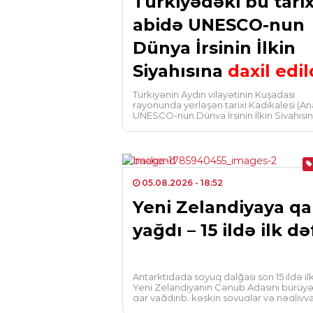
Türkiyədəki bu tarix
abidə UNESCO-nun
Dünya İrsinin İlkin
Siyahısına
daxil edil
Türkiyənin Aydın vilayətinin Kuşadası
rayonunda yerləşən tarixi Kadıkalesi (An
UNESCO-nun Dünya İrsinin İlkin Siyahısı
daxil edilib. Aydın Vilayət Mədəniyyət və
05.08.2026
- 18:52
Yeni Zelandiyaya qa
yağdı – 15 ildə ilk də
Antarktidada soyuq dalğası son 15 ildə il
Yeni Zelandiyanın Cənub Adasını bürüy
qar yağdırıb, kəskin soyuqlar və nəqliyy
fasilələr […]