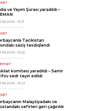
ASƏT
ia və Yayım Şurası yaradıldı –
RMAN
7.08.2026
- 13:31
ASƏT
rbaycanla Tacikistan
sındakı saziş təsdiqləndi
7.08.2026
- 13:26
IYYƏT
kilat komitəsi yaradıldı – Samir
ifov sədr təyin edildi
7.08.2026
- 13:24
ASƏT
rbaycanın Malayziyadakı və
istandakı səfirləri geri çağırıldı