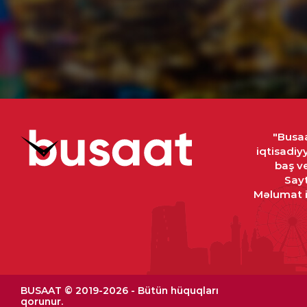
"Busaa
iqtisadiy
baş ve
Sayt
Məlumat in
BUSAAT © 2019-2026 - Bütün hüquqları
qorunur.