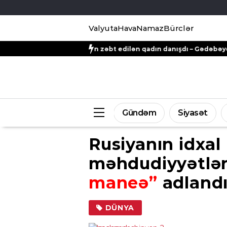
Valyuta
Hava
Namaz
Bürclər
nşusu tərəfindən zəbt edilən qadın danışdı – Gədəbəydən ŞİKAYƏ
Gündəm
Siyasət
Rusiyanın idxal
məhdudiyyətlər
maneə”
adlandı
DÜNYA