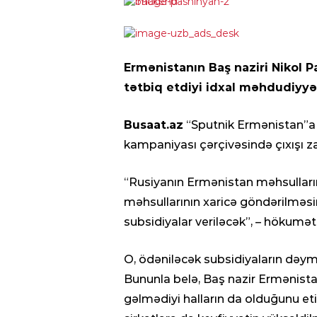
Ermənistanın Baş naziri Nikol 
tətbiq etdiyi idxal məhdudiyyət
Busaat.az
“Sputnik Ermənistan”a i
kampaniyası çərçivəsində çıxışı za
“Rusiyanın Ermənistan məhsulların
məhsullarının xaricə göndərilməs
subsidiyalar veriləcək”, – hökumət
O, ödəniləcək subsidiyaların dəym
Bununla belə, Baş nazir Ermənista
gəlmədiyi halların da olduğunu eti