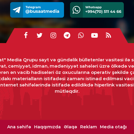
CƏM
Sab
əml
0
HAD
Tə
yan
t" Media Qrupu sayt və gündəlik bülletenlər vasitəsi ilə s
yat, cəmiyyət, idman, mədəniyyət sahələri üzrə ölkədə 
0
rən ən vacib hadisələri öz oxucularına operativ şəkildə ça
dakı materialların istifadəsi zamanı istinad edilməsi vaci
İQT
ternet səhifələrində istifadə edildikdə hiperlink vasitəsi 
Qız
mütləqdir.
0
KRI
Cin
sax
Ana səhifə
Haqqımızda
Əlaqə
Reklam
Media otağı
0