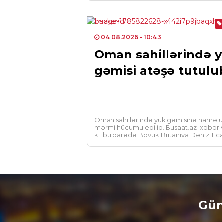
04.08.2026
- 10:43
Oman sahillərində 
gəmisi atəşə tutulu
Oman sahillərində yük gəmisinə naməl
mərmi hücumu edilib. Busaat.az xəbər v
ki, bu barədə Böyük Britaniya Dəniz Tic
Ofisi (UKMTO) məlumat yayıb. […]
Gün