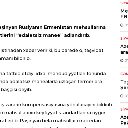
SIY
Med
FƏ
0
Paşinyan Rusiyanın Ermənistan məhsullarına
lərini “ədalətsiz maneə” adlandırıb.
SIY
Azə
stinadən xəbər verir ki, bu barədə o, təşviqat
ara
manı bildirib.
0
a tətbiq etdiyi idxal məhdudiyyətləri fonunda
CƏM
ində ədalətsiz maneələrlə üzləşən fermerlərə
Təş
Şər
 başçısı deyib.
0
iş zərərin kompensasiyasına yönələcəyini bildirib.
SIY
n məhsullarının keyfiyyət standartlarına uyğun
Azə
raf edib. Paşinyan belə məhsullar ixrac edən
Pak