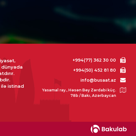
IYYƏT
iq nazirin müsadirə olunan
akı 463 min manata satıldı
6.08.2026
- 11:51
ISƏ
rtərdə DƏHŞƏT: Ər-arvad
ğında öldü
+994(77) 362 30 00
iyasət,
və dünyada
6.08.2026
- 11:46
+994(50) 452 81 80
tdırır.
bdir.
info@busaat.az
ISADIYYAT
ilə istinad
ıl bahalaşdı
Yasamal ray., Həsən Bəy Zərdabi küç.
78b / Bakı, Azərbaycan
6.08.2026
- 11:03
MINAL
ayətdə şübhəli bilinən 48 nəfər
lanıldı
6.08.2026
- 10:54