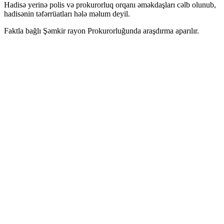
Hadisə yerinə polis və prokurorluq orqanı əməkdaşları cəlb olunub,
hadisənin təfərrüatları hələ məlum deyil.
Faktla bağlı Şəmkir rayon Prokurorluğunda araşdırma aparılır.