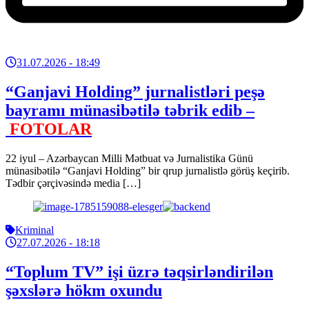
31.07.2026
- 18:49
“Ganjavi Holding” jurnalistləri peşə
bayramı münasibətilə təbrik edib –
FOTOLAR
22 iyul – Azərbaycan Milli Mətbuat və Jurnalistika Günü
münasibətilə “Ganjavi Holding” bir qrup jurnalistlə görüş keçirib.
Tədbir çərçivəsində media […]
Kriminal
27.07.2026
- 18:18
“Toplum TV” işi üzrə təqsirləndirilən
şəxslərə hökm oxundu