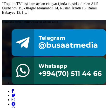
“Toplum TV” işi üzrə açılan cinayət işində təqsirləndirilən Akif
Qurbanov 15, Ələsgər Məmmədli 14, Ruslan İzzətli 15, Ramil
Babayev 13, […]
Gündəlik xəbər bülletenlərinə abunə olun