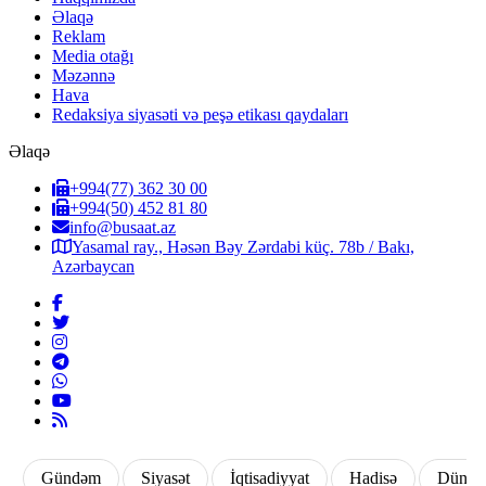
Əlaqə
Reklam
Media otağı
Məzənnə
Hava
Redaksiya siyasəti və peşə etikası qaydaları
Əlaqə
+994(77) 362 30 00
+994(50) 452 81 80
info@busaat.az
Yasamal ray., Həsən Bəy Zərdabi küç. 78b / Bakı,
Azərbaycan
Gündəm
Siyasət
İqtisadiyyat
Hadisə
Dünya