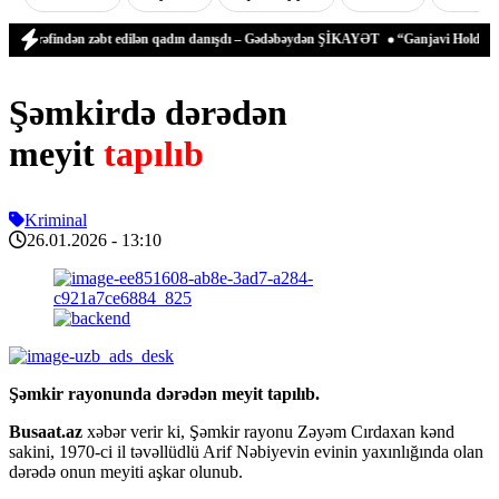
tərəfindən zəbt edilən qadın danışdı – Gədəbəydən ŞİKAYƏT
“Ganjavi Holding” jurna
Şəmkirdə dərədən
meyit
tapılıb
Kriminal
26.01.2026
- 13:10
Şəmkir rayonunda dərədən meyit tapılıb.
Busaat.az
xəbər verir ki, Şəmkir rayonu Zəyəm Cırdaxan kənd
sakini, 1970-ci il təvəllüdlü Arif Nəbiyevin evinin yaxınlığında olan
dərədə onun meyiti aşkar olunub.