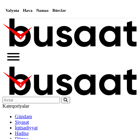
Valyuta
Hava
Namaz
Bürclər
Search…
Kateqoriyalar
Gündəm
Siyasət
İqtisadiyyat
Hadisə
Dünya