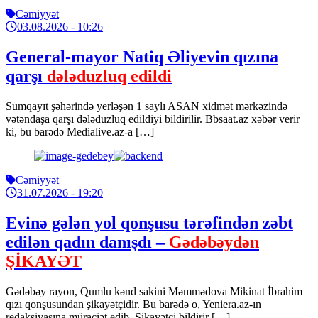
Cəmiyyət
03.08.2026
- 10:26
General-mayor Natiq Əliyevin qızına
qarşı
dələduzluq edildi
Sumqayıt şəhərində yerləşən 1 saylı ASAN xidmət mərkəzində
vətəndaşa qarşı dələduzluq edildiyi bildirilir. Bbsaat.az xəbər verir
ki, bu barədə Medialive.az-a […]
Cəmiyyət
31.07.2026
- 19:20
Evinə gələn yol qonşusu tərəfindən zəbt
edilən qadın danışdı –
Gədəbəydən
ŞİKAYƏT
Gədəbəy rayon, Qumlu kənd sakini Məmmədova Mikinat İbrahim
qızı qonşusundan şikayətçidir. Bu barədə o, Yeniera.az-ın
redaksiyasına müraciət edib. Şikayətçi bildirir […]