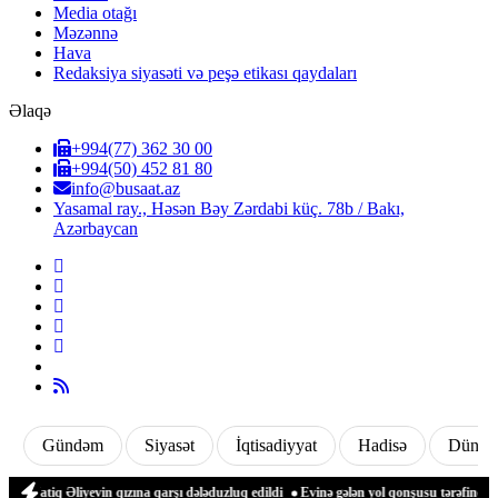
Media otağı
Məzənnə
Hava
Redaksiya siyasəti və peşə etikası qaydaları
Əlaqə
+994(77) 362 30 00
+994(50) 452 81 80
info@busaat.az
Yasamal ray., Həsən Bəy Zərdabi küç. 78b / Bakı,
Azərbaycan
Gündəm
Siyasət
İqtisadiyyat
Hadisə
Dünya
tiq Əliyevin qızına qarşı dələduzluq edildi
Evinə gələn yol qonşusu tərəfindən zəb