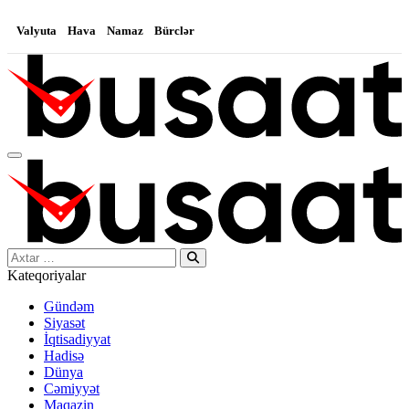
Valyuta
Hava
Namaz
Bürclər
Search…
Kateqoriyalar
Gündəm
Siyasət
İqtisadiyyat
Hadisə
Dünya
Cəmiyyət
Maqazin