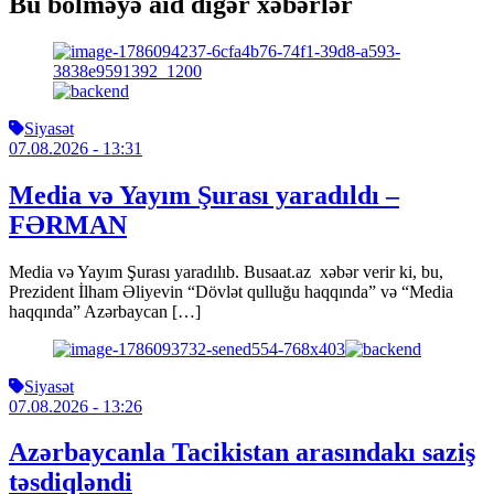
Bu bölməyə aid digər xəbərlər
Siyasət
07.08.2026
- 13:31
Media və Yayım Şurası yaradıldı –
FƏRMAN
Media və Yayım Şurası yaradılıb. Busaat.az xəbər verir ki, bu,
Prezident İlham Əliyevin “Dövlət qulluğu haqqında” və “Media
haqqında” Azərbaycan […]
Siyasət
07.08.2026
- 13:26
Azərbaycanla Tacikistan arasındakı saziş
təsdiqləndi