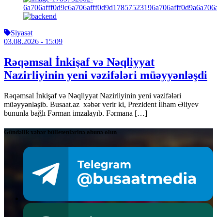
Siyasət
03.08.2026
- 15:09
Rəqəmsal İnkişaf və Nəqliyyat
Nazirliyinin yeni vəzifələri müəyyənləşdi
Rəqəmsal İnkişaf və Nəqliyyat Nazirliyinin yeni vəzifələri
müəyyənləşib. Busaat.az xəbər verir ki, Prezident İlham Əliyev
bununla bağlı Fərman imzalayıb. Fərmana […]
Gündəlik xəbər bülletenlərinə abunə olun