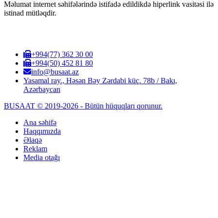
Məlumat internet səhifələrində istifadə edildikdə hiperlink vasitəsi ilə
istinad mütləqdir.
+994(77) 362 30 00
+994(50) 452 81 80
info@busaat.az
Yasamal ray., Həsən Bəy Zərdabi küç. 78b / Bakı,
Azərbaycan
BUSAAT © 2019-2026 - Bütün hüquqları qorunur.
Ana səhifə
Haqqımızda
Əlaqə
Reklam
Media otağı