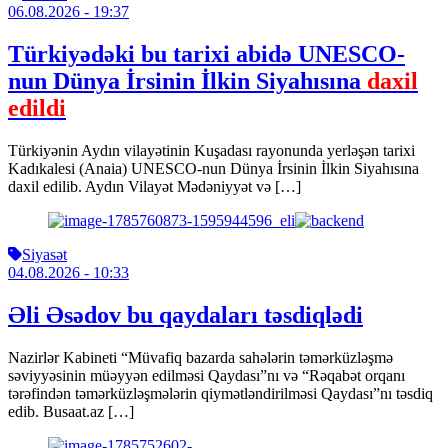
06.08.2026
- 19:37
Türkiyədəki bu tarixi abidə UNESCO-
nun Dünya İrsinin İlkin Siyahısına
daxil
edildi
Türkiyənin Aydın vilayətinin Kuşadası rayonunda yerləşən tarixi
Kadıkalesi (Anaia) UNESCO-nun Dünya İrsinin İlkin Siyahısına
daxil edilib. Aydın Vilayət Mədəniyyət və […]
Siyasət
04.08.2026
- 10:33
Əli Əsədov bu qaydaları təsdiqlədi
Nazirlər Kabineti “Müvafiq bazarda sahələrin təmərküzləşmə
səviyyəsinin müəyyən edilməsi Qaydası”nı və “Rəqabət orqanı
tərəfindən təmərküzləşmələrin qiymətləndirilməsi Qaydası”nı təsdiq
edib. Busaat.az […]