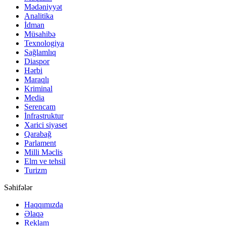
Mədəniyyət
Analitika
İdman
Müsahibə
Texnologiya
Sağlamlıq
Diaspor
Hərbi
Maraqlı
Kriminal
Media
Serencam
İnfrastruktur
Xarici siyaset
Qarabağ
Parlament
Milli Məclis
Elm ve tehsil
Turizm
Səhifələr
Haqqımızda
Əlaqə
Reklam