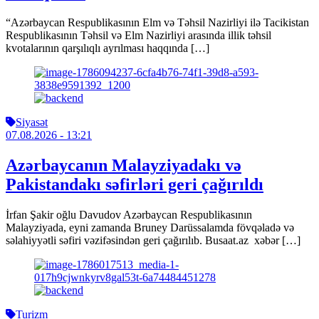
“Azərbaycan Respublikasının Elm və Təhsil Nazirliyi ilə Tacikistan
Respublikasının Təhsil və Elm Nazirliyi arasında illik təhsil
kvotalarının qarşılıqlı ayrılması haqqında […]
Siyasət
07.08.2026
- 13:21
Azərbaycanın Malayziyadakı və
Pakistandakı səfirləri geri çağırıldı
İrfan Şakir oğlu Davudov Azərbaycan Respublikasının
Malayziyada, eyni zamanda Bruney Darüssalamda fövqəladə və
səlahiyyətli səfiri vəzifəsindən geri çağırılıb. Busaat.az xəbər […]
Turizm