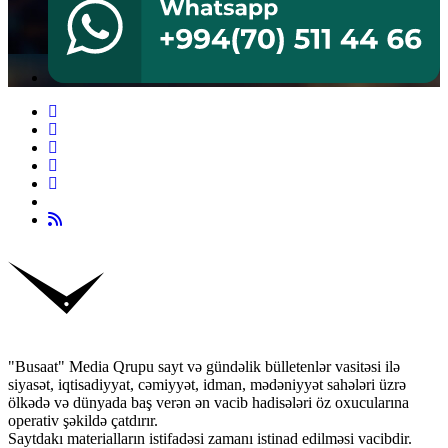
"Busaat" Media Qrupu sayt və gündəlik bülletenlər vasitəsi ilə
siyasət, iqtisadiyyat, cəmiyyət, idman, mədəniyyət sahələri üzrə
ölkədə və dünyada baş verən ən vacib hadisələri öz oxucularına
operativ şəkildə çatdırır.
Saytdakı materialların istifadəsi zamanı istinad edilməsi vacibdir.