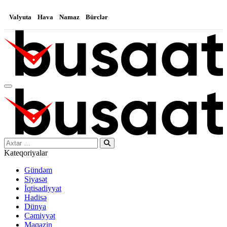
Valyuta
Hava
Namaz
Bürclər
Search…
Kateqoriyalar
Gündəm
Siyasət
İqtisadiyyat
Hadisə
Dünya
Cəmiyyət
Maqazin