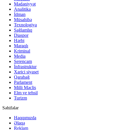
Mədəniyyət
Analitika
İdman
Müsahibə
Texnologiya
Sağlamlıq
Diaspor
Hərbi
Maraqlı
Kriminal
Media
Serencam
İnfrastruktur
Xarici siyaset
Qarabağ
Parlament
Milli Məclis
Elm ve tehsil
Turizm
Səhifələr
Haqqımızda
Əlaqə
Reklam