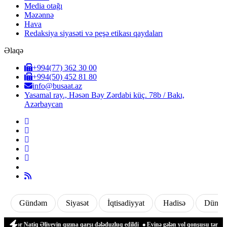
Media otağı
Məzənnə
Hava
Redaksiya siyasəti və peşə etikası qaydaları
Əlaqə
+994(77) 362 30 00
+994(50) 452 81 80
info@busaat.az
Yasamal ray., Həsən Bəy Zərdabi küç. 78b / Bakı,
Azərbaycan
Gündəm
Siyasət
İqtisadiyyat
Hadisə
Dünya
ayor Natiq Əliyevin qızına qarşı dələduzluq edildi
Evinə gələn yol qonşusu tərəfind