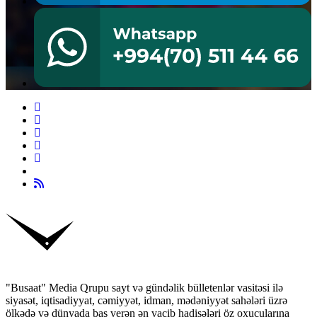
"Busaat" Media Qrupu sayt və gündəlik bülletenlər vasitəsi ilə
siyasət, iqtisadiyyat, cəmiyyət, idman, mədəniyyət sahələri üzrə
ölkədə və dünyada baş verən ən vacib hadisələri öz oxucularına