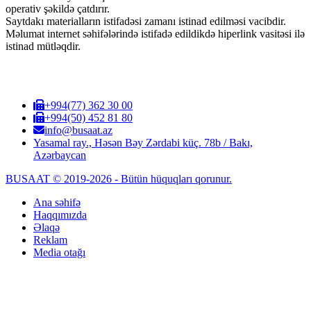
operativ şəkildə çatdırır.
Saytdakı materialların istifadəsi zamanı istinad edilməsi vacibdir.
Məlumat internet səhifələrində istifadə edildikdə hiperlink vasitəsi ilə
istinad mütləqdir.
+994(77) 362 30 00
+994(50) 452 81 80
info@busaat.az
Yasamal ray., Həsən Bəy Zərdabi küç. 78b / Bakı,
Azərbaycan
BUSAAT © 2019-2026 - Bütün hüquqları qorunur.
Ana səhifə
Haqqımızda
Əlaqə
Reklam
Media otağı