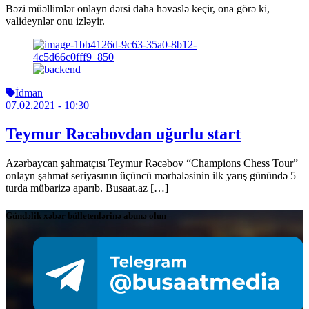
Bəzi müəllimlər onlayn dərsi daha həvəslə keçir, ona görə ki,
valideynlər onu izləyir.
İdman
07.02.2021
- 10:30
Teymur Rəcəbovdan uğurlu start
Azərbaycan şahmatçısı Teymur Rəcəbov “Champions Chess Tour”
onlayn şahmat seriyasının üçüncü mərhələsinin ilk yarış günündə 5
turda mübarizə aparıb. Busaat.az […]
Gündəlik xəbər bülletenlərinə abunə olun