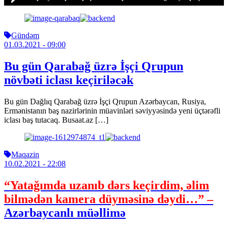
Gündəm
01.03.2021
- 09:00
Bu gün Qarabağ üzrə İşçi Qrupun
növbəti iclası keçiriləcək
Bu gün Dağlıq Qarabağ üzrə İşçi Qrupun Azərbaycan, Rusiya,
Ermənistanın baş nazirlərinin müavinləri səviyyəsində yeni üçtərəfli
iclası baş tutacaq. Busaat.az […]
Maqazin
10.02.2021
- 22:08
“Yatağımda uzanıb dərs keçirdim, əlim
bilmədən kamera düyməsinə dəydi…” –
Azərbaycanlı müəllimə