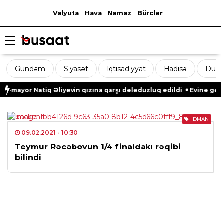
Valyuta
Hava
Namaz
Bürclər
Gündəm
Siyasət
İqtisadiyyat
Hadisə
Dün
-mayor Natiq Əliyevin qızına qarşı dələduzluq edildi
Evinə gələ
İDMAN
09.02.2021
- 10:30
Teymur Rəcəbovun 1/4 finaldakı rəqibi
bilindi