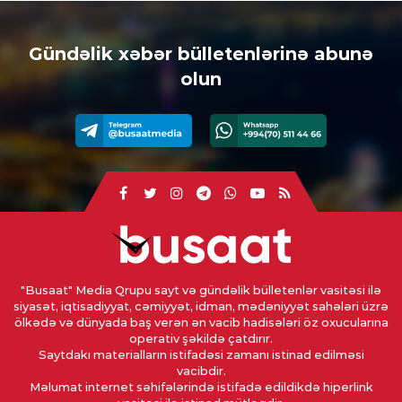
Gündəlik xəbər bülletenlərinə abunə
olun
"Busaat" Media Qrupu sayt və gündəlik bülletenlər vasitəsi ilə
siyasət, iqtisadiyyat, cəmiyyət, idman, mədəniyyət sahələri üzrə
ölkədə və dünyada baş verən ən vacib hadisələri öz oxucularına
operativ şəkildə çatdırır.
Saytdakı materialların istifadəsi zamanı istinad edilməsi
vacibdir.
Məlumat internet səhifələrində istifadə edildikdə hiperlink