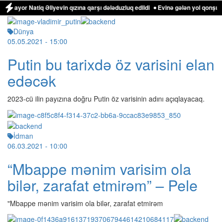
mayor Natiq Əliyevin qızına qarşı dələduzluq edildi
Evinə gələn yol qonşusu 
Dünya
05.05.2021
- 15:00
Putin bu tarixdə öz varisini elan
edəcək
2023-cü ilin payızına doğru Putin öz varisinin adını açıqlayacaq.
İdman
06.03.2021
- 10:00
“Mbappe mənim varisim ola
bilər, zarafat etmirəm” – Pele
"Mbappe mənim varisim ola bilər, zarafat etmirəm