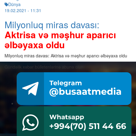
Dünya
19.02.2021
- 11:31
Milyonluq miras davası:
Aktrisa və məşhur aparıcı
əlbəyaxa oldu
Milyonluq miras davası: Aktrisa və məşhur aparıcı əlbəyaxa oldu
Gündəlik xəbər bülletenlərinə abunə olun