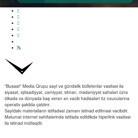
"Busaat" Media Qrupu sayt və gündəlik bülletenlər vasitəsi ilə
siyasət, iqtisadiyyat, cəmiyyət, idman, mədəniyyət sahələri üzrə
ölkədə və dünyada baş verən ən vacib hadisələri öz oxucularına
operativ şəkildə çatdırır.
Saytdakı materialların istifadəsi zamanı istinad edilməsi vacibdir.
Məlumat internet səhifələrində istifadə edildikdə hiperlink vasitəsi
ilə istinad mütləqdir.