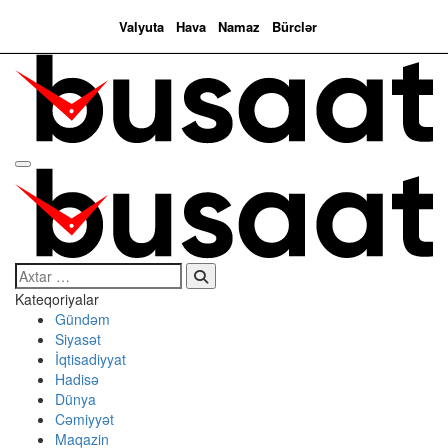
Valyuta
Hava
Namaz
Bürclər
Search…
Kateqoriyalar
Gündəm
Siyasət
İqtisadiyyat
Hadisə
Dünya
Cəmiyyət
Maqazin