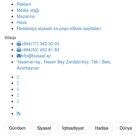
Reklam
Media otağı
Məzənnə
Hava
Redaksiya siyasəti və peşə etikası qaydaları
Əlaqə
+994(77) 362 30 00
+994(50) 452 81 80
info@busaat.az
Yasamal ray., Həsən Bəy Zərdabi küç. 78b / Bakı,
Azərbaycan
Gündəm
Siyasət
İqtisadiyyat
Hadisə
Dünya