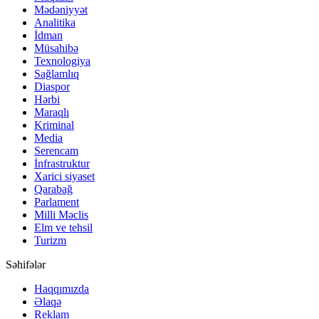
Mədəniyyət
Analitika
İdman
Müsahibə
Texnologiya
Sağlamlıq
Diaspor
Hərbi
Maraqlı
Kriminal
Media
Serencam
İnfrastruktur
Xarici siyaset
Qarabağ
Parlament
Milli Məclis
Elm ve tehsil
Turizm
Səhifələr
Haqqımızda
Əlaqə
Reklam