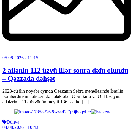
05.08.2026
- 11:15
2 ailənin 112 üzvü illər sonra dəfn olundu
– Qəzzada dəhşət
2023-cü ilin noyabr ayında Qəzzanın Səbra məhəlləsində İsrailin
bombardmanı nəticəsində həlak olan Əbu Şəriə və Əl-Həsəyinə
ailələrinin 112 üzvünün meyiti 136 saatlıq […]
Dünya
04.08.2026
- 10:43