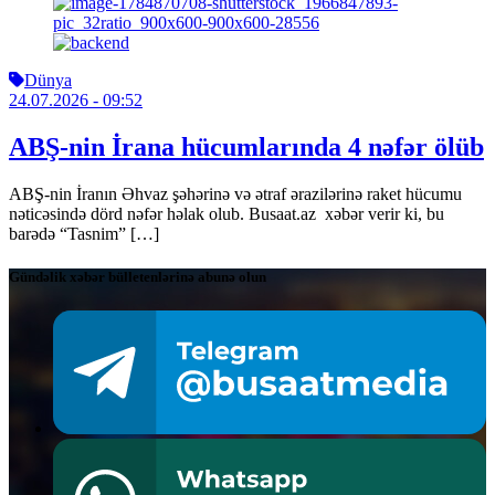
Dünya
24.07.2026
- 09:52
ABŞ-nin İrana hücumlarında 4 nəfər ölüb
ABŞ-nin İranın Əhvaz şəhərinə və ətraf ərazilərinə raket hücumu
nəticəsində dörd nəfər həlak olub. Busaat.az xəbər verir ki, bu
barədə “Tasnim” […]
Gündəlik xəbər bülletenlərinə abunə olun