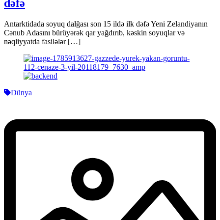
dəfə
Antarktidada soyuq dalğası son 15 ildə ilk dəfə Yeni Zelandiyanın
Cənub Adasını bürüyərək qar yağdırıb, kəskin soyuqlar və
nəqliyyatda fasilələr […]
Dünya