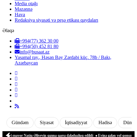
Media otağı
Məzənnə
Hava
Redaksiya siyasəti və peşə etikası qaydaları
Əlaqə
+994(77) 362 30 00
+994(50) 452 81 80
info@busaat.az
Yasamal ray., Həsən Bəy Zərdabi küç. 78b / Bakı,
Azərbaycan
Gündəm
Siyasət
İqtisadiyyat
Hadisə
Dünya
l-mayor Natiq Əliyevin qızına qarşı dələduzluq edildi
Evinə gələn yol qonşusu tərəf