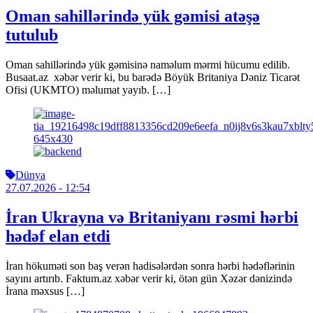
Oman sahillərində yük gəmisi atəşə
tutulub
Oman sahillərində yük gəmisinə naməlum mərmi hücumu edilib.
Busaat.az xəbər verir ki, bu barədə Böyük Britaniya Dəniz Ticarət
Ofisi (UKMTO) məlumat yayıb. […]
Dünya
27.07.2026
- 12:54
İran Ukrayna və Britaniyanı rəsmi hərbi
hədəf elan etdi
İran hökuməti son baş verən hadisələrdən sonra hərbi hədəflərinin
sayını artırıb. Faktum.az xəbər verir ki, ötən gün Xəzər dənizində
İrana məxsus […]