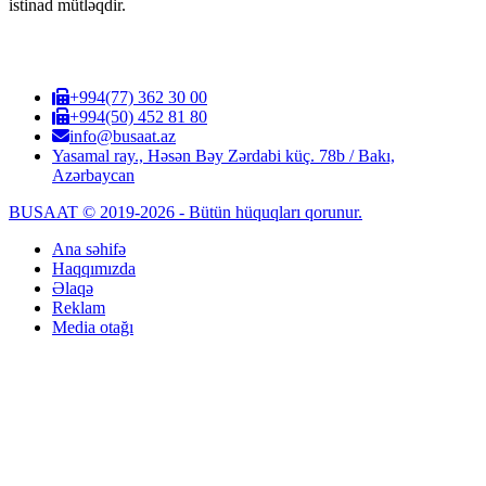
istinad mütləqdir.
+994(77) 362 30 00
+994(50) 452 81 80
info@busaat.az
Yasamal ray., Həsən Bəy Zərdabi küç. 78b / Bakı,
Azərbaycan
BUSAAT © 2019-2026 - Bütün hüquqları qorunur.
Ana səhifə
Haqqımızda
Əlaqə
Reklam
Media otağı