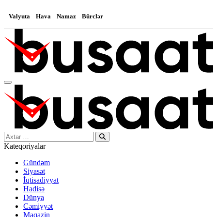
Valyuta
Hava
Namaz
Bürclər
Search…
Kateqoriyalar
Gündəm
Siyasət
İqtisadiyyat
Hadisə
Dünya
Cəmiyyət
Maqazin