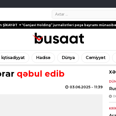
Search…
javi Holding” jurnalistləri peşə bayramı münasibətilə təbrik edib
İqtisadiyyat
Hadisə
Dünya
Cəmiyyət
ərar
qəbul edib
XƏ
DÜ
03.06.2025
- 11:39
Rus
0
KRI
Ara