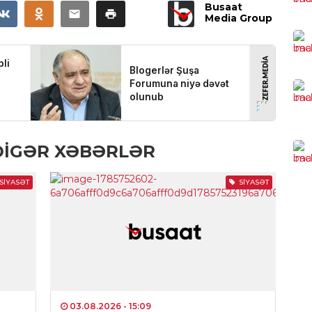
Busaat
Çem
Media Group
“Or
0
SOS
Bak
ayr
açı
DIGƏR XƏBƏRLƏR
0
SIYASƏT
SIYASƏT
İQT
Qız
0
MƏ
Cek
çək
03.08.2026
- 15:09
0