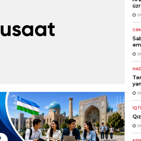
üzr
0
CƏM
Sab
əml
0
HAD
Tə
yan
0
İQT
Qız
0
KRI