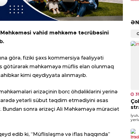
Cin
sax
ƏN
0
li Məhkəməsi vahid məhkəmə təcrübəsini
İDM
b.
“Q
0
larına görə, fiziki şəxs kommersiya fəaliyyəti
sas götürərək məhkəməyə müflis elan olunmaq
İQT
sahibkar kimi qeydiyyata alınmayıb.
Dol
nəz
 məhkəmələri ərizəçinin borc öhdəliklərini yerinə
3
0
barədə yetərli sübut təqdim etmədiyini əsas
Çol
str
ər. Bundan sonra ərizəçi Ali Məhkəməyə müraciət
CƏM
İyul
Beş
yerl
sis
Qolf
İlha
kö
yd edib ki, “Müflisləşmə və iflas haqqında”
0