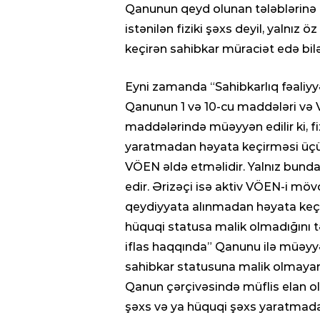
Qanunun qeyd olunan tələblərinə 
istənilən fiziki şəxs deyil, yalnız
keçirən sahibkar müraciət edə bilə
Eyni zamanda “Sahibkarlıq fəaliy
Qanunun 1 və 10-cu maddələri və Ve
maddələrində müəyyən edilir ki, fiz
yaratmadan həyata keçirməsi üçü
VÖEN əldə etməlidir. Yalnız bundan
edir. Ərizəçi isə aktiv VÖEN-i mö
qeydiyyata alınmadan həyata keçird
hüquqi statusa malik olmadığını tə
iflas haqqında” Qanunu ilə müəyyən
30.01.2021
- 04:56
sahibkar statusuna malik olmayan 
Paşinyan: “B
Qanun çərçivəsində müflis elan o
gəldisə, Puti
şəxs və ya hüquqi şəxs yaratmadan 