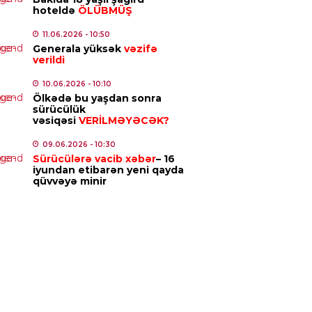
hoteldə
ÖLÜBMÜŞ
pionlar Liqası: “Sabah”
hus”la qarşılaşacaq
11.06.2026
- 10:50
Generala yüksək
vəzifə
5.08.2026
- 09:58
verildi
10.06.2026
- 10:10
IAL
Ölkədə bu yaşdan sonra
ı metrosunda xətlərin
sürücülük
ılmasına başlanılır – Tarix
vəsiqəsi
VERİLMƏYƏCƏK?
qlandı
09.06.2026
- 10:30
4.08.2026
- 12:02
Sürücülərə vacib xəbər
– 16
iyundan etibarən yeni qayda
qüvvəyə minir
ISADIYYAT
ıl və gümüş bahalaşır
4.08.2026
- 10:55
DƏNIYYƏT
i Çan “Tanrının zirehi 4″ün
ilişləri üçün Bakıdadır
4.08.2026
- 10:52