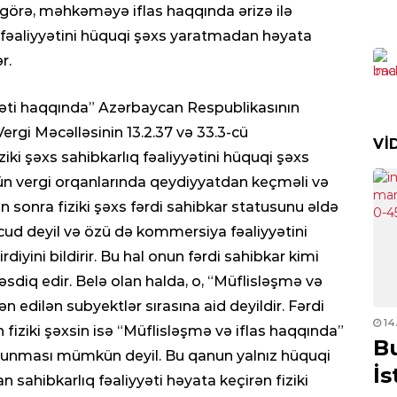
görə, məhkəməyə iflas haqqında ərizə ilə
 öz fəaliyyətini hüquqi şəxs yaratmadan həyata
DÜ
r.
Yen
ild
yəti haqqında” Azərbaycan Respublikasının
0
rgi Məcəlləsinin 13.2.37 və 33.3-cü
VI
SER
iki şəxs sahibkarlıq fəaliyyətini hüquqi şəxs
Rus
n vergi orqanlarında qeydiyyatdan keçməli və
edi
 sonra fiziki şəxs fərdi sahibkar statusunu əldə
0
vcud deyil və özü də kommersiya fəaliyyətini
iyini bildirir. Bu hal onun fərdi sahibkar kimi
CƏM
sdiq edir. Belə olan halda, o, “Müflisləşmə və
Vüs
təy
 edilən subyektlər sırasına aid deyildir. Fərdi
02.12.2022
- 00:10
14
0
fiziki şəxsin isə “Müflisləşmə və iflas haqqında”
ayden
Lavrovun Qarabağ
B
lunması mümkün deyil. Bu qanun yalnız hüquqi
n gedə
mesajı:
Rusiya məxfi
İs
DÜ
sahibkarlıq fəaliyyəti həyata keçirən fiziki
2 a