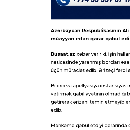
Azərbaycan Respublikasının A
müəyyən edən qərar qəbul edi
Busaat.az
xəbər verir ki, işin hal
nəticəsində yaranmış borcları ə
üçün müraciət edib. Ərizəçi fərdi 
Birinci və apellyasiya instansiyası
yetirmək qabiliyyətinin olmadığı 
gətirərək ərizəni təmin etməyibl
edib.
Məhkəmə qəbul etdiyi qərarında qe