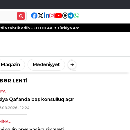
 – FOTOLAR
Türkiyə Antalyadakı bərpa olunan qədim məkanlarla m
Maqazin
Mədəniyyət
➜
Digər
BƏR LENTI
İdman
Müsahibə
NYA
iya Qafanda baş konsulluq açır
6.08.2026
- 12:24
MINAL
yikgilin apellyasiya şikayəti