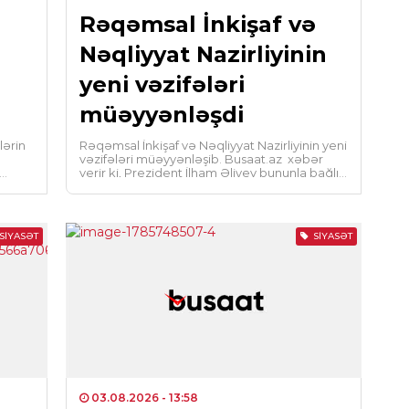
Rəqəmsal İnkişaf və
DÜ
Nəqliyyat Nazirliyinin
Oma
yeni vəzifələri
atə
müəyyənləşdi
0
lərin
Rəqəmsal İnkişaf və Nəqliyyat Nazirliyinin yeni
KRI
vəzifələri müəyyənləşib. Busaat.az xəbər
verir ki, Prezident İlham Əliyev bununla bağlı
Cin
Fərman imzalayıb. Fərmana […]
sax
ib.
0
SIYASƏT
SIYASƏT
HAD
Bu
Rus
0
SOS
03.08.2026
- 13:58
Azə