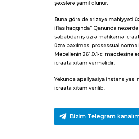
bilər” – VİDE
şəxslərə şamil olunur.
Buna görə də ərizəyə mahiyyəti üzr
iflas haqqında” Qanunda nəzərdə t
səbəbdən iş üzrə məhkəmə icraatı
üzrə baxılması prosessual normala
Məcəllənin 261.0.1-ci maddəsinə 
icraata xitam verməlidir.
Yekunda apellyasiya instansiyası
icraata xitam verilib.
Bizim Telegram kanalım