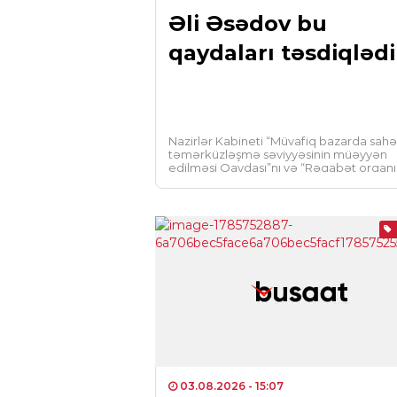
Əli Əsədov bu
qaydaları təsdiqlədi
Nazirlər Kabineti “Müvafiq bazarda sahə
təmərküzləşmə səviyyəsinin müəyyən
edilməsi Qaydası”nı və “Rəqabət orqanı
tərəfindən təmərküzləşmələrin
qiymətləndirilməsi Qaydası”nı təsdiq ed
Busaat.az […]
03.08.2026
- 15:07