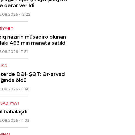
ə qərar verildi
6.08.2026
- 12:22
IYYƏT
iq nazirin müsadirə olunan
akı 463 min manata satıldı
6.08.2026
- 11:51
ISƏ
rtərdə DƏHŞƏT: Ər-arvad
ğında öldü
6.08.2026
- 11:46
ISADIYYAT
ıl bahalaşdı
6.08.2026
- 11:03
MINAL