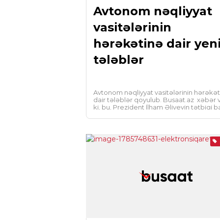
Avtonom nəqliyyat
vasitələrinin
hərəkətinə dair yen
tələblər
Avtonom nəqliyyat vasitələrinin hərəkə
dair tələblər qoyulub. Busaat.az xəbər v
ki, bu, Prezident İlham Əliyevin tətbiqi 
Fərman imzaladığı “Yol […]