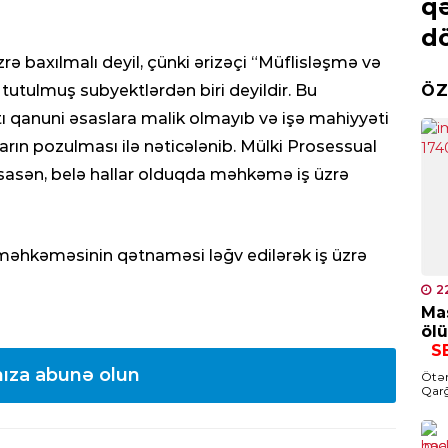
O
planını işə salır?
qə
ol
d
0
ə baxılmalı deyil, çünki ərizəçi “Müflisləşmə və
ÖZ
utulmuş subyektlərdən biri deyildir. Bu
KRI
 qanuni əsaslara malik olmayıb və işə mahiyyəti
Cin
sax
rın pozulması ilə nəticələnib. Mülki Prosessual
0
əsasən, belə hallar olduqda məhkəmə iş üzrə
CƏM
DYP
 məhkəməsinin qətnaməsi ləğv edilərək iş üzrə
0
2
Mas
CƏM
ölü
S
Azə
mon
ıza abunə olun
Ötən
Qarğ
0
Əziz
İDM