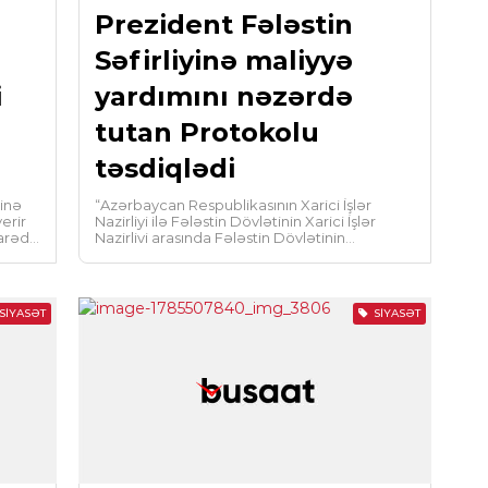
Prezident Fələstin
və 
0
Səfirliyinə maliyyə
i
yardımını nəzərdə
CƏM
tutan Protokolu
Göm
təsdiqlədi
0
tinə
“Azərbaycan Respublikasının Xarici İşlər
SIY
erir
Nazirliyi ilə Fələstin Dövlətinin Xarici İşlər
barədə
Nazirliyi arasında Fələstin Dövlətinin
Əli
Azərbaycan Respublikasındakı Səfirliyinə
maliyyə yardımının göstərilməsi […]
0
SIYASƏT
SIYASƏT
İQT
Az
ko
0
SIY