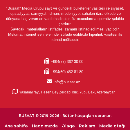
"Busaat" Media Qrupu sayt və gündəlik bülletenlər vasitəsi ilə siyasət,
iqtisadiyyat, cəmiyyət, idman, mədəniyyət sahələri üzrə ölkədə və
dünyada baş verən ən vacib hadisələri öz oxucularına operativ şəkildə
çatdırır.
Saytdakı materialların istifadəsi zamanı istinad edilməsi vacibdir.
Məlumat internet səhifələrində istifadə edildikdə hiperlink vasitəsi ilə
istinad mütləqdir.
+994(77) 362 30 00
+994(50) 452 81 80
info@busaat.az
Yasamal ray., Həsən Bəy Zərdabi küç. 78b / Bakı, Azərbaycan
BUSAAT © 2019-2026 - Bütün hüquqları qorunur.
Ana səhifə
Haqqımızda
Əlaqə
Reklam
Media otağı