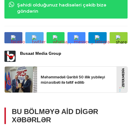
Şahidi olduğunuz hadisələri çəkib bizə
göndərin
Busaat Media Group
BU BÖLMƏYƏ AID DIGƏR
XƏBƏRLƏR