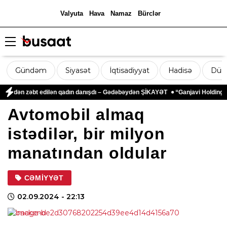
Valyuta
Hava
Namaz
Bürclər
Gündəm
Siyasət
İqtisadiyyat
Hadisə
Dün
ndən zəbt edilən qadın danışdı – Gədəbəydən ŞİKAYƏT
“Ganjavi Holding” jurn
Avtomobil almaq
istədilər, bir milyon
manatından oldular
CƏMIYYƏT
02.09.2024
- 22:13