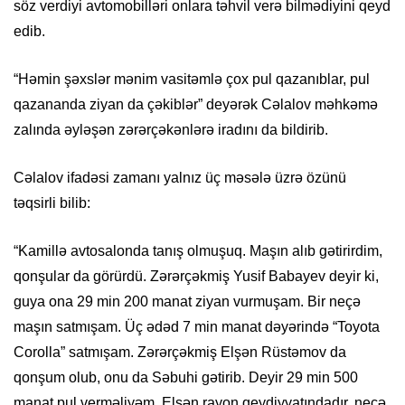
söz verdiyi avtomobilləri onlara təhvil verə bilmədiyini qeyd
edib.
“Həmin şəxslər mənim vasitəmlə çox pul qazanıblar, pul
qazananda ziyan da çəkiblər” deyərək Cəlalov məhkəmə
zalında əyləşən zərərçəkənlərə iradını da bildirib.
Cəlalov ifadəsi zamanı yalnız üç məsələ üzrə özünü
təqsirli bilib:
“Kamillə avtosalonda tanış olmuşuq. Maşın alıb gətirirdim,
qonşular da görürdü. Zərərçəkmiş Yusif Babayev deyir ki,
guya ona 29 min 200 manat ziyan vurmuşam. Bir neçə
maşın satmışam. Üç ədəd 7 min manat dəyərində “Toyota
Corolla” satmışam. Zərərçəkmiş Elşən Rüstəmov da
qonşum olub, onu da Səbuhi gətirib. Deyir 29 min 500
manat pul verməliyəm. Elşən rayon qeydiyyatındadır, neçə