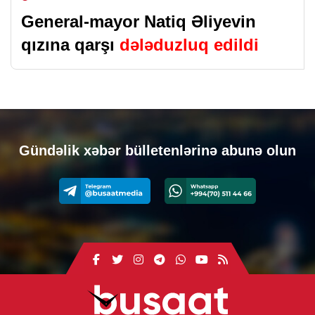
General-mayor Natiq Əliyevin
qızına qarşı
dələduzluq edildi
Gündəlik xəbər bülletenlərinə abunə olun