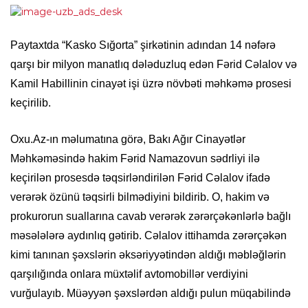
Paytaxtda “Kasko Sığorta” şirkətinin adından 14 nəfərə
qarşı bir milyon manatlıq dələduzluq edən Fərid Cəlalov və
Kamil Habillinin cinayət işi üzrə növbəti məhkəmə prosesi
keçirilib.
Oxu.Az-ın məlumatına görə, Bakı Ağır Cinayətlər
Məhkəməsində hakim Fərid Namazovun sədrliyi ilə
keçirilən prosesdə təqsirləndirilən Fərid Cəlalov ifadə
verərək özünü təqsirli bilmədiyini bildirib. O, hakim və
prokurorun suallarına cavab verərək zərərçəkənlərlə bağlı
məsələlərə aydınlıq gətirib. Cəlalov ittihamda zərərçəkən
kimi tanınan şəxslərin əksəriyyətindən aldığı məbləğlərin
qarşılığında onlara müxtəlif avtomobillər verdiyini
vurğulayıb. Müəyyən şəxslərdən aldığı pulun müqabilində