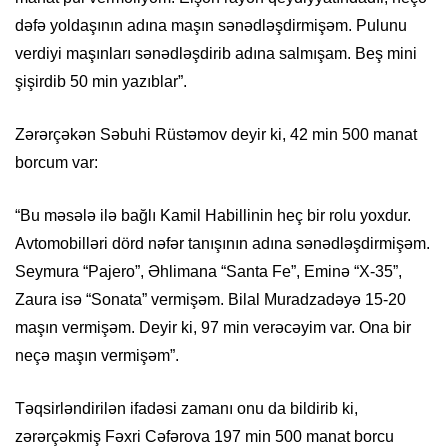
dəfə yoldaşının adına maşın sənədləşdirmişəm. Pulunu
verdiyi maşınları sənədləşdirib adına salmışam. Beş mini
şişirdib 50 min yazıblar”.
Zərərçəkən Səbuhi Rüstəmov deyir ki, 42 min 500 manat
borcum var:
“Bu məsələ ilə bağlı Kamil Habillinin heç bir rolu yoxdur.
Avtomobilləri dörd nəfər tanışının adına sənədləşdirmişəm.
Seymura “Pajero”, Əhlimana “Santa Fe”, Eminə “X-35”,
Zaura isə “Sonata” vermişəm. Bilal Muradzadəyə 15-20
maşın vermişəm. Deyir ki, 97 min verəcəyim var. Ona bir
neçə maşın vermişəm”.
Təqsirləndirilən ifadəsi zamanı onu da bildirib ki,
zərərçəkmiş Fəxri Cəfərova 197 min 500 manat borcu