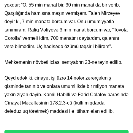
yoxdur: “O, 55 min manat bir, 30 min manat da bir verib.
Qarşılığında hamısına maşın vermişəm. Taleh Mirzəyev
deyir ki, 7 min manata borcum var. Onu ümumiyyətlə
tanımıram. Rafiq Vəliyevə 3 min manat borcum var, “Toyota
Corolla” verməli idim, 700 manatını qaytardım, qalanını
verə bilmədim. Üç hadisədə özümü təqsirli bilirəm”.
Məhkəmənin növbəti iclası sentyabrın 23-nə təyin edilib.
Qeyd edək ki, cinayət işi üzrə 14 nəfər zərərçəkmiş
qismində tanınıb və onlara ümumilikdə bir milyon manata
yaxın ziyan dəyib. Kamil Habilli və Fərid Cəlalov barəsində
Cinayət Məcəlləsinin 178.2.3-cü (külli miqdarda
dələduzluq törətmək) maddəsi ilə ittiham elan edilib.