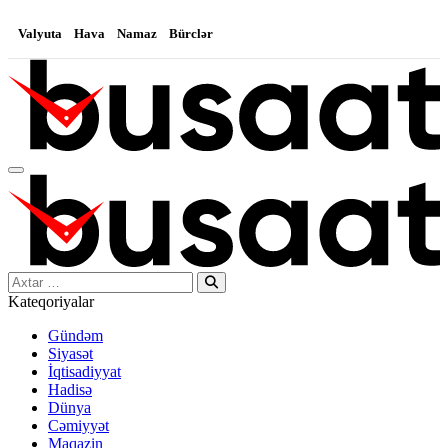
Valyuta
Hava
Namaz
Bürclər
Search…
Kateqoriyalar
Gündəm
Siyasət
İqtisadiyyat
Hadisə
Dünya
Cəmiyyət
Maqazin