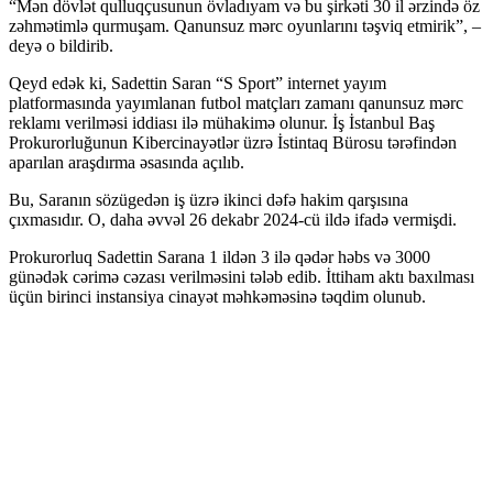
“Mən dövlət qulluqçusunun övladıyam və bu şirkəti 30 il ərzində öz
zəhmətimlə qurmuşam. Qanunsuz mərc oyunlarını təşviq etmirik”, –
deyə o bildirib.
Qeyd edək ki, Sadettin Saran “S Sport” internet yayım
platformasında yayımlanan futbol matçları zamanı qanunsuz mərc
reklamı verilməsi iddiası ilə mühakimə olunur. İş İstanbul Baş
Prokurorluğunun Kibercinayətlər üzrə İstintaq Bürosu tərəfindən
aparılan araşdırma əsasında açılıb.
Bu, Saranın sözügedən iş üzrə ikinci dəfə hakim qarşısına
çıxmasıdır. O, daha əvvəl 26 dekabr 2024-cü ildə ifadə vermişdi.
Prokurorluq Sadettin Sarana 1 ildən 3 ilə qədər həbs və 3000
günədək cərimə cəzası verilməsini tələb edib. İttiham aktı baxılması
üçün birinci instansiya cinayət məhkəməsinə təqdim olunub.