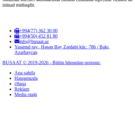
istinad mütləqdir.
+994(77) 362 30 00
+994(50) 452 81 80
info@busaat.az
Yasamal ray., Həsən Bəy Zərdabi küç. 78b / Bakı,
Azərbaycan
BUSAAT © 2019-2026 - Bütün hüquqları qorunur.
Ana səhifə
Haqqımızda
Əlaqə
Reklam
Media otağı