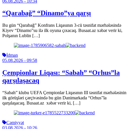
06.08.2026
- 10:34
“Qarabağ” “Dinamo”ya qarşı
Bu gün “Qarabağ” Konfrans Liqasının 3-cü təsnifat mərhələsində
Kiyev “Dinamo”su ilə ilk oyuna çıxacaq. Busaat.az xəbər verir ki,
Polşanın Lublin […]
İdman
05.08.2026
- 09:58
Çempionlar Liqası: “Sabah” “Orhus”la
qarşılaşacaq
“Sabah” klubu UEFA Çempionlar Liqasının III təsnifat mərhələsinin
ilk görüşləri çərçivəsində bu gün Danimarkada “Orhus”la
qarşılaşacaq. Busaat.az xəbər verir ki, […]
Cəmiyyət
03.08.2026
- 10:26