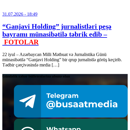
31.07.2026
- 18:49
“Ganjavi Holding” jurnalistləri peşə
bayramı münasibətilə təbrik edib –
FOTOLAR
22 iyul – Azərbaycan Milli Mətbuat və Jurnalistika Günü
münasibətilə “Ganjavi Holding” bir qrup jurnalistlə görüş keçirib.
Tədbir çərçivəsində media […]
Gündəlik xəbər bülletenlərinə abunə olun