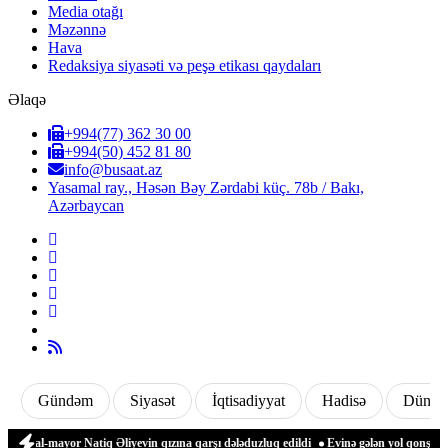
Media otağı
Məzənnə
Hava
Redaksiya siyasəti və peşə etikası qaydaları
Əlaqə
+994(77) 362 30 00
+994(50) 452 81 80
info@busaat.az
Yasamal ray., Həsən Bəy Zərdabi küç. 78b / Bakı,
Azərbaycan
Gündəm
Siyasət
İqtisadiyyat
Hadisə
Dünya
al-mayor Natiq Əliyevin qızına qarşı dələduzluq edildi
Evinə gələn yol qonşusu tərə