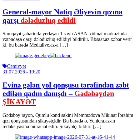
General-mayor Natiq Əliyevin qızına
qarşı
dələduzluq edildi
Sumqayıt şəhərində yerləşən 1 saylı ASAN xidmət mərkəzində
vətəndaşa qarşı dələduzluq edildiyi bildirilir. Bbsaat.az xəbər verir
ki, bu barədə Medialive.az-a […]
Cəmiyyət
31.07.2026
- 19:20
Evinə gələn yol qonşusu tərəfindən zəbt
edilən qadın danışdı –
Gədəbəydən
ŞİKAYƏT
Gədəbəy rayon, Qumlu kənd sakini Məmmədova Mikinat İbrahim
qızı qonşusundan şikayətçidir. Bu barədə o, Yeniera.az-ın
redaksiyasına müraciət edib. Şikayətçi bildirir […]