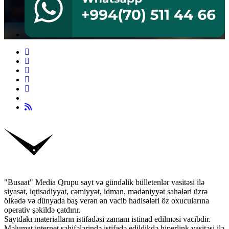
"Busaat" Media Qrupu sayt və gündəlik bülletenlər vasitəsi ilə
siyasət, iqtisadiyyat, cəmiyyət, idman, mədəniyyət sahələri üzrə
ölkədə və dünyada baş verən ən vacib hadisələri öz oxucularına
operativ şəkildə çatdırır.
Saytdakı materialların istifadəsi zamanı istinad edilməsi vacibdir.
Məlumat internet səhifələrində istifadə edildikdə hiperlink vasitəsi ilə