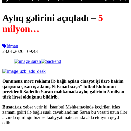
Aylıq gəlirini açıqladı –
5
milyon…
İdman
23.01.2026
- 09:43
Qanunsuz mərc reklamı ilə bağlı açılan cinayət işi üzrə hakim
qarşısına çıxan iş adamı, №Fənərbaxça” futbol klubunun
prezidenti Sadettin Saran məhkəmədə aylıq gəlirinin 5 milyon
türk lirəsi olduğunu bildirib.
Busaat.az
xəbər verir ki, İstanbul Məhkəməsində keçirilən iclas
zamanı gəliri ilə bağlı sualı cavablandıran Saran bu vəsaiti uzun illər
ərzində qurduğu biznes fəaliyyəti nəticəsində əldə etdiyini qeyd
edib.