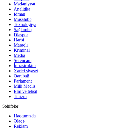
Mədəniyyət
Analitika
İdman
Müsahibə
Texnologiya
Sağlamlıq
Diaspor
Hərbi
Maraqlı
Kriminal
Media
Serencam
İnfrastruktur
Xarici siyaset
Qarabağ
Parlament
Milli Məclis
Elm ve tehsil
Turizm
Səhifələr
Haqqımızda
Əlaqə
Reklam