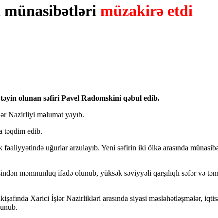
k münasibətləri
müzakirə etdi
əyin olunan səfiri Pavel Radomskini qəbul edib.
şlər Nazirliyi məlumat yayıb.
a təqdim edib.
k fəaliyyətində uğurlar arzulayıb. Yeni səfirin iki ölkə arasında münasib
indən məmnunluq ifadə olunub, yüksək səviyyəli qarşılıqlı səfər və tə
inkişafında Xarici İşlər Nazirlikləri arasında siyasi məsləhətləşmələr, i
lunub.