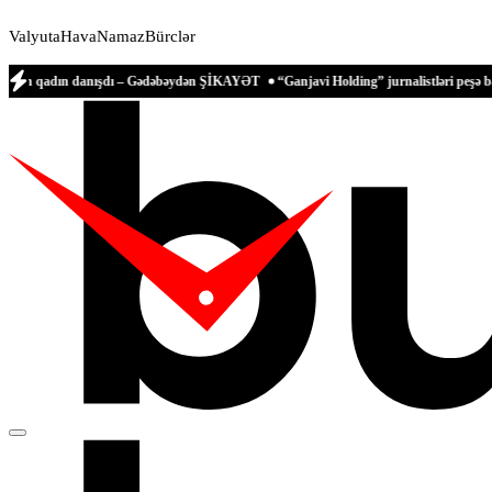
Valyuta
Hava
Namaz
Bürclər
ın danışdı – Gədəbəydən ŞİKAYƏT
“Ganjavi Holding” jurnalistləri peşə bayramı müna