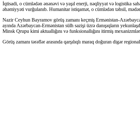
İqtisadi, o cümlədən ənənəvi və yaşıl enerji, nəqliyyat və logistika
əhəmiyyəti vurğulanıb. Humanitar istiqamət, o cümlədən təhsil, mədəni
Nazir Ceyhun Bayramov görüş zamanı keçmiş Ermənistan-Azərbaycan müna
ayında Azərbaycan-Ermənistan sülh sazişi üzrə danışıqların yekunlaşd
Minsk Qrupu kimi aktuallığını və funksionallığını itirmiş mexanizmlə
Görüş zamanı tərəflər arasında qarşılıqlı maraq doğuran digər regional 