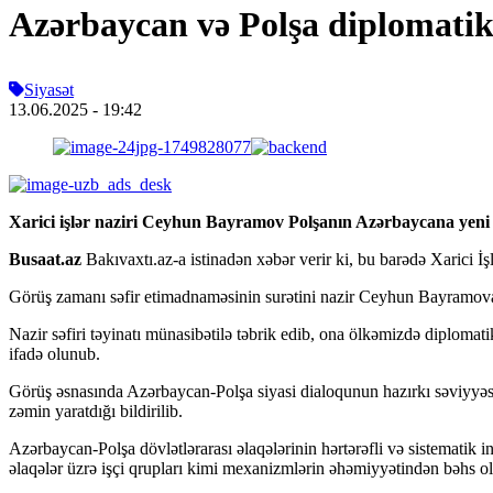
Azərbaycan və Polşa diplomati
Siyasət
13.06.2025
- 19:42
Xarici işlər naziri Ceyhun Bayramov Polşanın Azərbaycana yeni t
Busaat.az
Bakıvaxtı.az-a istinadən xəbər verir ki, bu barədə Xarici İ
Görüş zamanı səfir etimadnaməsinin surətini nazir Ceyhun Bayramov
Nazir səfiri təyinatı münasibətilə təbrik edib, ona ölkəmizdə diplomati
ifadə olunub.
Görüş əsnasında Azərbaycan-Polşa siyasi dialoqunun hazırkı səviyyəs
zəmin yaratdığı bildirilib.
Azərbaycan-Polşa dövlətlərarası əlaqələrinin hərtərəfli və sistematik 
əlaqələr üzrə işçi qrupları kimi mexanizmlərin əhəmiyyətindən bəhs o