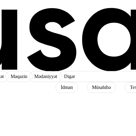
ət
Maqazin
Mədəniyyət
Digər
İdman
Müsahibə
Te