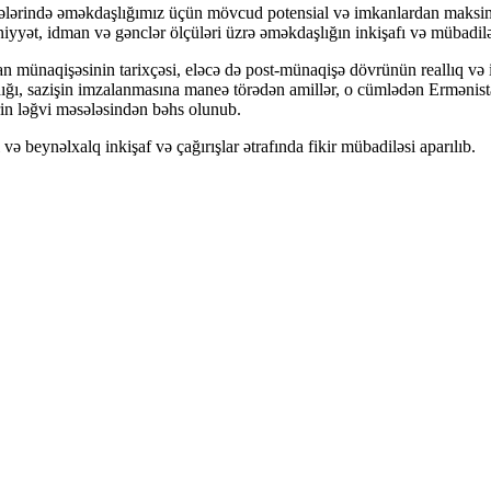
 sahələrində əməkdaşlığımız üçün mövcud potensial və imkanlardan maks
yyət, idman və gənclər ölçüləri üzrə əməkdaşlığın inkişafı və mübadiləl
qişəsinin tarixçəsi, eləcə də post-münaqişə dövrünün reallıq və inkişa
ığı, sazişin imzalanmasına maneə törədən amillər, o cümlədən Ermənista
rin ləğvi məsələsindən bəhs olunub.
və beynəlxalq inkişaf və çağırışlar ətrafında fikir mübadiləsi aparılıb.