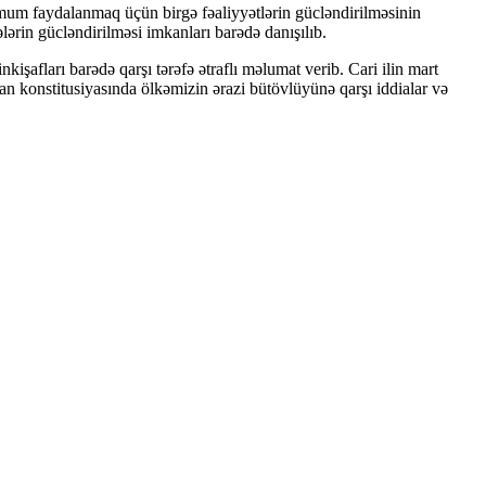
imum faydalanmaq üçün birgə fəaliyyətlərin gücləndirilməsinin
ərin gücləndirilməsi imkanları barədə danışılıb.
fları barədə qarşı tərəfə ətraflı məlumat verib. Cari ilin mart
n konstitusiyasında ölkəmizin ərazi bütövlüyünə qarşı iddialar və