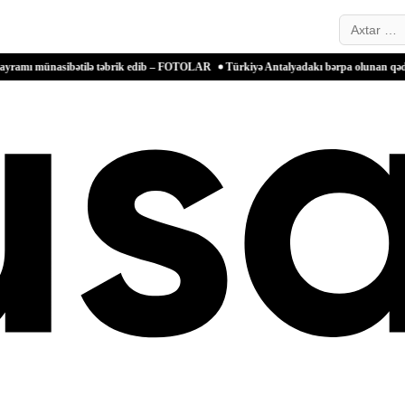
Search…
sibətilə təbrik edib – FOTOLAR
Türkiyə Antalyadakı bərpa olunan qədim məkanlarla 