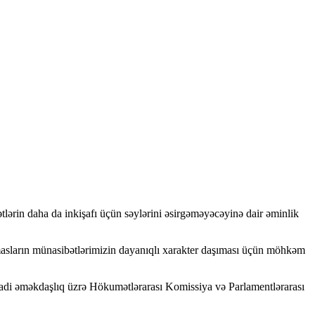
ətlərin daha da inkişafı üçün səylərini əsirgəməyəcəyinə dair əminlik
masların münasibətlərimizin dayanıqlı xarakter daşıması üçün möhkəm
qtisadi əməkdaşlıq üzrə Hökumətlərarası Komissiya və Parlamentlərarası