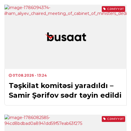
CƏMIYYƏT
07.08.2026
- 13:24
Təşkilat komitəsi yaradıldı –
Samir Şərifov sədr təyin edildi
CƏMIYYƏT