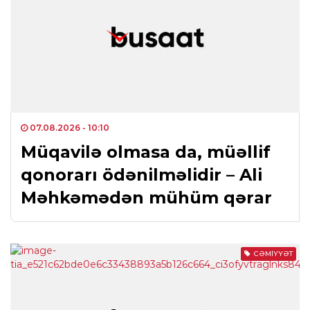
07.08.2026
- 10:10
Müqavilə olmasa da, müəllif
qonorarı ödənilməlidir – Ali
Məhkəmədən mühüm qərar
CƏMIYYƏT