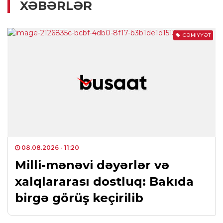
XƏBƏRLƏR
CƏMIYYƏT
08.08.2026
- 11:20
Milli-mənəvi dəyərlər və
xalqlararası dostluq: Bakıda
birgə görüş keçirilib