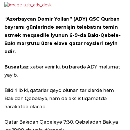
“Azərbaycan Dəmir Yolları” (ADY) QSC Qurban
bayramı günlərində sərnişin tələbatını təmin
etmək məqsədilə iyunun 6-9-da Bakı-Qəbələ-
Bakı marşrutu üzrə əlavə qatar reysləri təyin
edir.
Busaat.az
xəbər verir ki, bu barədə ADY məlumat
yayıb.
Bildirilib ki, qatarlar qeyd olunan tarixlərdə həm
Bakıdan Qəbələyə, həm də əks istiqamətdə
hərəkətdə olacaq.
Qatar Bakıdan Qəbələyə 7:30, Qəbələdən Bakıya