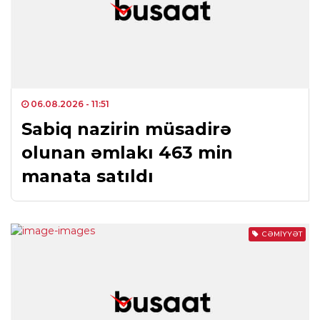
06.08.2026
- 11:51
Sabiq nazirin müsadirə
olunan əmlakı 463 min
manata satıldı
CƏMIYYƏT