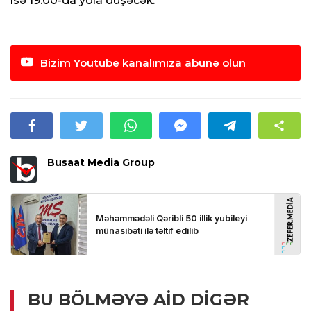
isə 19:00-da yola düşəcək.
Bizim Youtube kanalımıza abunə olun
Busaat Media Group
BU BÖLMƏYƏ AID DIGƏR