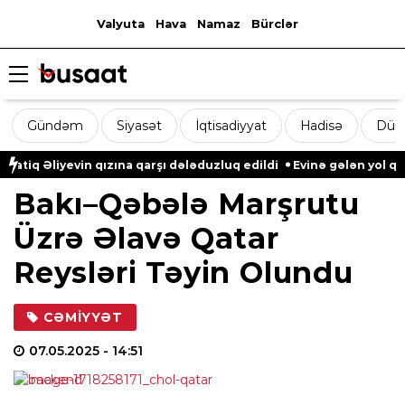
Valyuta
Hava
Namaz
Bürclər
Gündəm
Siyasət
İqtisadiyyat
Hadisə
Dün
 Əliyevin qızına qarşı dələduzluq edildi
Evinə gələn yol qonşus
Bakı–Qəbələ Marşrutu
Üzrə Əlavə Qatar
Reysləri Təyin Olundu
CƏMIYYƏT
07.05.2025
- 14:51