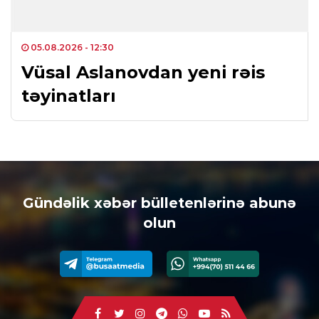
05.08.2026
- 12:30
Vüsal Aslanovdan yeni rəis
təyinatları
Gündəlik xəbər bülletenlərinə abunə
olun