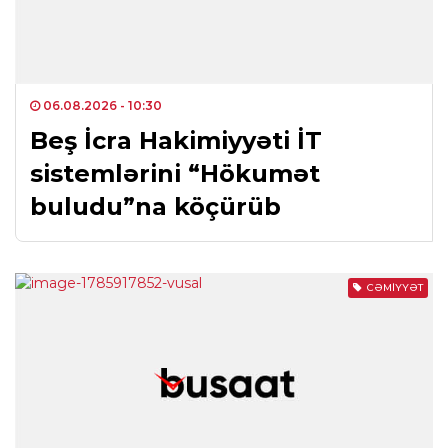
06.08.2026
- 10:30
Beş İcra Hakimiyyəti İT
sistemlərini “Hökumət
buludu”na köçürüb
CƏMIYYƏT