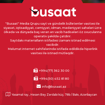
"Busaat" Media Qrupu sayt və gündəlik bülletenlər vasitəsi ilə
siyasət, iqtisadiyyat, cəmiyyət, idman, mədəniyyət sahələri üzrə
ölkədə və dünyada baş verən ən vacib hadisələri öz oxucularına
operativ şəkildə çatdırır.
Saytdakı materialların istifadəsi zamanı istinad edilməsi
vacibdir.
Məlumat internet səhifələrində istifadə edildikdə hiperlink
vasitəsi ilə istinad mütləqdir.
+994(77) 362 30 00
+994(50) 452 81 80
info@busaat.az
Yasamal ray., Həsən Bəy Zərdabi küç. 78b / Bakı, Azərbaycan