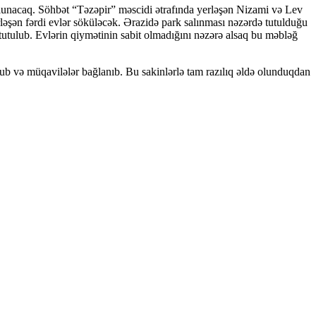
olunacaq. Söhbət “Təzəpir” məscidi ətrafında yerləşən Nizami və Lev
ləşən fərdi evlər söküləcək. Ərazidə park salınması nəzərdə tutulduğu
utulub. Evlərin qiymətinin sabit olmadığını nəzərə alsaq bu məbləğ
nub və müqavilələr bağlanıb. Bu sakinlərlə tam razılıq əldə olunduqdan