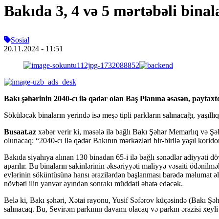
Bakıda 3, 4 və 5 mərtəbəli bina
Sosial
20.11.2024
- 11:51
Bakı şəhərinin 2040-cı ilə qədər olan Baş Planına əsasən, paytaxtd
Söküləcək binaların yerində isə meşə tipli parkların salınacağı, yaşıllıq 
Busaat.az
xəbər verir ki, məsələ ilə bağlı Bakı Şəhər Memarlıq və Şəhə
olunacaq: “2040-cı ilə qədər Bakının mərkəzləri bir-birilə yaşıl korido
Bakıda siyahıya alınan 130 binadan 65-i ilə bağlı sənədlər adiyyəti dö
aparılır. Bu binaların sakinlərinin əksəriyyəti maliyyə vəsaiti ödəni
evlərinin söküntüsünə hansı ərazilərdən başlanması barədə məlumat əl
növbəti ilin yanvar ayından sonrakı müddəti əhatə edəcək.
Belə ki, Bakı şəhəri, Xətai rayonu, Yusif Səfərov küçəsində (Bakı Şəh
salınacaq. Bu, Sevirəm parkının davamı olacaq və parkın ərazisi xeyl