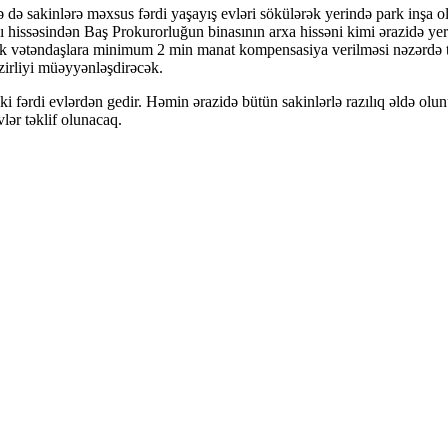
 də sakinlərə məxsus fərdi yaşayış evləri sökülərək yerində park inşa 
ı hissəsindən Baş Prokurorluğun binasının arxa hissəni kimi ərazidə yer
cək vətəndaşlara minimum 2 min manat kompensasiya verilməsi nəzərdə t
irliyi müəyyənləşdirəcək.
 fərdi evlərdən gedir. Həmin ərazidə bütün sakinlərlə razılıq əldə olu
lər təklif olunacaq.