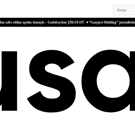
Search…
lən qadın danışdı – Gədəbəydən ŞİKAYƏT
“Ganjavi Holding” jurnalistləri peşə bayr