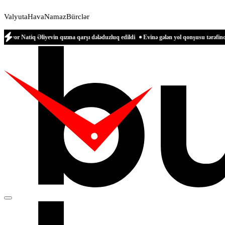
Valyuta
Hava
Namaz
Bürclər
liyevin qızına qarşı dələduzluq edildi
Evinə gələn yol qonşusu tərəfindən zəbt edi