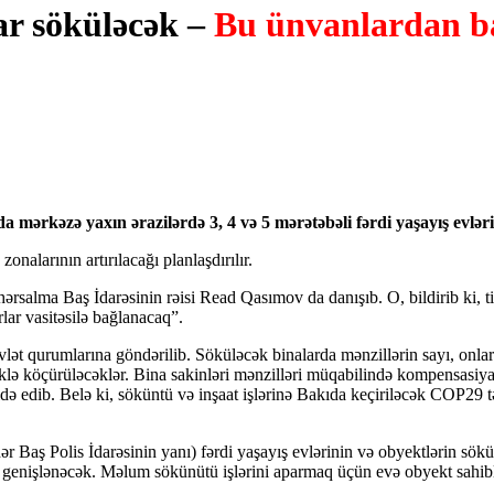
lar söküləcək –
Bu ünvanlardan b
a mərkəzə yaxın ərazilərdə 3, 4 və 5 mərətəbəli fərdi yaşayış evləri
zonalarının artırılacağı planlaşdırılır.
rsalma Baş İdarəsinin rəisi Read Qasımov da danışıb. O, bildirib ki, tiki
rlar vasitəsilə bağlanacaq”.
vlət qurumlarına göndərilib. Söküləcək binalarda mənzillərin sayı, onları
lməklə köçürüləcəklər. Bina sakinləri mənzilləri müqabilində kompensas
də edib. Belə ki, söküntü və inşaat işlərinə Bakıda keçiriləcək COP29 t
ər Baş Polis İdarəsinin yanı) fərdi yaşayış evlərinin və obyektlərin sö
i genişlənəcək. Məlum sökünütü işlərini aparmaq üçün evə obyekt sahibl