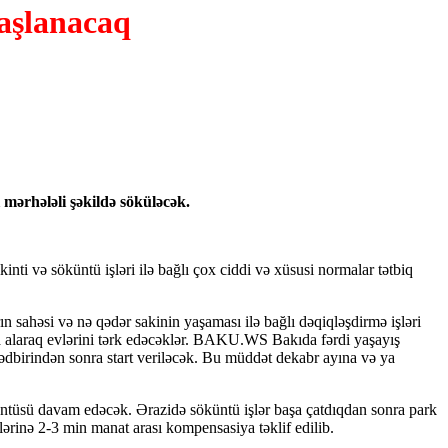
aşlanacaq
 mərhələli şəkildə söküləcək.
nti və söküntü işləri ilə bağlı çox ciddi və xüsusi normalar tətbiq
n sahəsi və nə qədər sakinin yaşaması ilə bağlı dəqiqləşdirmə işləri
iya alaraq evlərini tərk edəcəklər. BAKU.WS Bakıda fərdi yaşayış
ədbirindən sonra start veriləcək. Bu müddət dekabr ayına və ya
küntüsü davam edəcək. Ərazidə söküntü işlər başa çatdıqdan sonra park
ərinə 2-3 min manat arası kompensasiya təklif edilib.