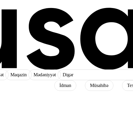
ət
Maqazin
Mədəniyyət
Digər
İdman
Müsahibə
Te