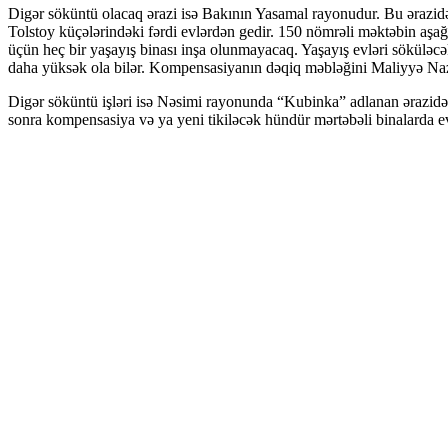
Digər söküntü olacaq ərazi isə Bakının Yasamal rayonudur. Bu ərazidə
Tolstoy küçələrindəki fərdi evlərdən gedir. 150 nömrəli məktəbin aşağ
üçün heç bir yaşayış binası inşa olunmayacaq. Yaşayış evləri sökülə
daha yüksək ola bilər. Kompensasiyanın dəqiq məbləğini Maliyyə Naz
Digər söküntü işləri isə Nəsimi rayonunda “Kubinka” adlanan ərazidəki
sonra kompensasiya və ya yeni tikiləcək hündür mərtəbəli binalarda ev