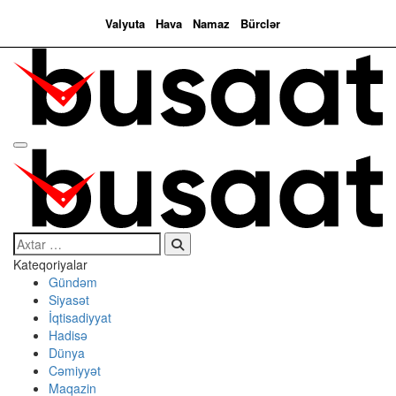
Valyuta
Hava
Namaz
Bürclər
Search…
Kateqoriyalar
Gündəm
Siyasət
İqtisadiyyat
Hadisə
Dünya
Cəmiyyət
Maqazin