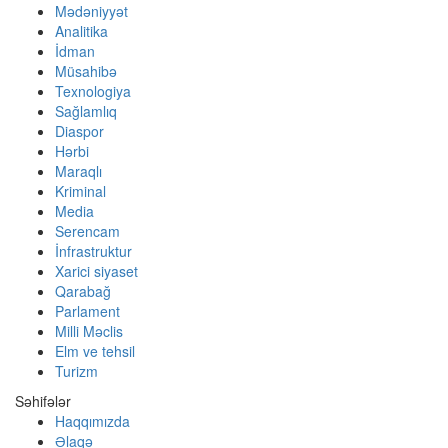
Mədəniyyət
Analitika
İdman
Müsahibə
Texnologiya
Sağlamlıq
Diaspor
Hərbi
Maraqlı
Kriminal
Media
Serencam
İnfrastruktur
Xarici siyaset
Qarabağ
Parlament
Milli Məclis
Elm ve tehsil
Turizm
Səhifələr
Haqqımızda
Əlaqə