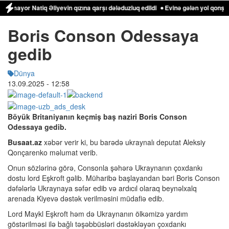
yor Natiq Əliyevin qızına qarşı dələduzluq edildi
Evinə gələn yol qonşusu tə
Boris Conson Odessaya
gedib
Dünya
13.09.2025
- 12:58
Böyük Britaniyanın keçmiş baş naziri Boris Conson
Odessaya gedib.
Busaat.az
xəbər verir ki, bu barədə ukraynalı deputat Aleksiy
Qonçarenko məlumat verib.
Onun sözlərinə görə, Consonla şəhərə Ukraynanın çoxdankı
dostu lord Eşkroft gəlib. Müharibə başlayandan bəri Boris Conson
dəfələrlə Ukraynaya səfər edib və ardıcıl olaraq beynəlxalq
arenada Kiyevə dəstək verilməsini müdafiə edib.
Lord Maykl Eşkroft həm də Ukraynanın ölkəmizə yardım
göstərilməsi ilə bağlı təşəbbüsləri dəstəkləyən çoxdankı