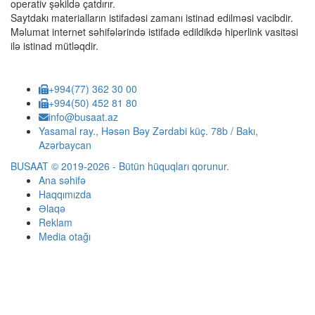
operativ şəkildə çatdırır.
Saytdakı materialların istifadəsi zamanı istinad edilməsi vacibdir.
Məlumat internet səhifələrində istifadə edildikdə hiperlink vasitəsi
ilə istinad mütləqdir.
+994(77) 362 30 00
+994(50) 452 81 80
info@busaat.az
Yasamal ray., Həsən Bəy Zərdabi küç. 78b / Bakı,
Azərbaycan
BUSAAT © 2019-2026 - Bütün hüquqları qorunur.
Ana səhifə
Haqqımızda
Əlaqə
Reklam
Media otağı