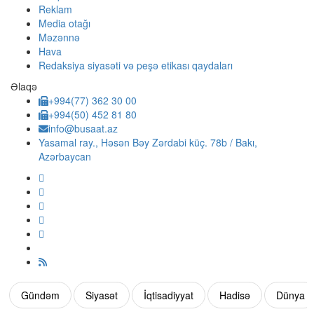
Reklam
Media otağı
Məzənnə
Hava
Redaksiya siyasəti və peşə etikası qaydaları
Əlaqə
+994(77) 362 30 00
+994(50) 452 81 80
info@busaat.az
Yasamal ray., Həsən Bəy Zərdabi küç. 78b / Bakı,
Azərbaycan
Gündəm
Siyasət
İqtisadiyyat
Hadisə
Dünya