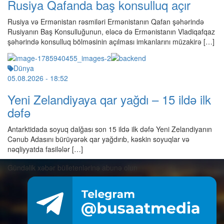
Rusiya Qafanda baş konsulluq açır
Rusiya və Ermənistan rəsmiləri Ermənistanın Qafan şəhərində
Rusiyanın Baş Konsulluğunun, eləcə də Ermənistanın Vladiqafqaz
şəhərində konsulluq bölməsinin açılması imkanlarını müzakirə […]
Dünya
05.08.2026
- 18:52
Yeni Zelandiyaya qar yağdı – 15 ildə ilk
dəfə
Antarktidada soyuq dalğası son 15 ildə ilk dəfə Yeni Zelandiyanın
Cənub Adasını bürüyərək qar yağdırıb, kəskin soyuqlar və
nəqliyyatda fasilələr […]
Gündəlik xəbər bülletenlərinə abunə olun