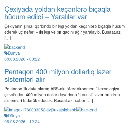
Çexiyada yoldan keçənlərə bıçaqla
hücum edildi – Yaralılar var
Çexiyanın şimal-qərbində bir kişi yoldan keçənlərə bıçaqla hücum
edərək üç nəfəri – iki kişi və bir qadını ağır yaralayıb. Busaat.az
[…]
Dünya
08.08.2026
- 09:22
Pentaqon 400 milyon dollarlıq lazer
sistemləri alır
Pentaqon ilk dəfə olaraq ABŞ-nin “AeroVironment” texnologiya
şirkətindən 400 milyon dollar dəyərində “Locust” lazer antidron
sistemləri tədarük edəcək. Busaat.az xəbər […]
Dünya
06.08.2026
- 12:24