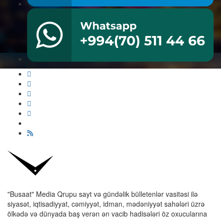
"Busaat" Media Qrupu sayt və gündəlik bülletenlər vasitəsi ilə
siyasət, iqtisadiyyat, cəmiyyət, idman, mədəniyyət sahələri üzrə
ölkədə və dünyada baş verən ən vacib hadisələri öz oxucularına