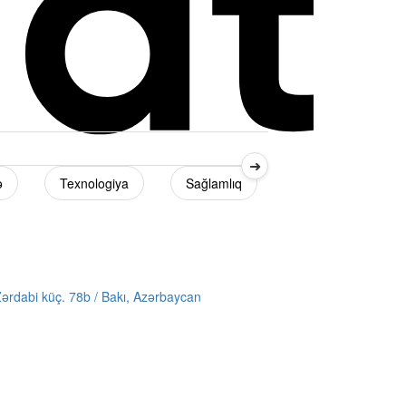
➜
ə
Texnologiya
Sağlamlıq
Diaspor
ərdabi küç. 78b / Bakı, Azərbaycan