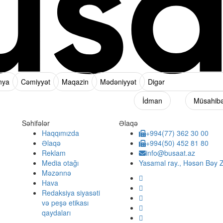
nya
Cəmiyyət
Maqazin
Mədəniyyət
Digər
İdman
Müsahib
Səhifələr
Əlaqə
Haqqımızda
+994(77) 362 30 00
Əlaqə
+994(50) 452 81 80
Reklam
info@busaat.az
Media otağı
Yasamal ray., Həsən Bəy Z
Məzənnə
Hava
Redaksiya siyasəti
və peşə etikası
qaydaları