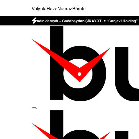
Valyuta
Hava
Namaz
Bürclər
 edilən qadın danışdı – Gədəbəydən ŞİKAYƏT
“Ganjavi Holding” jurnalistləri 