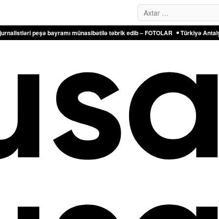
Search…
peşə bayramı münasibətilə təbrik edib – FOTOLAR
Türkiyə Antalyadakı bərpa o