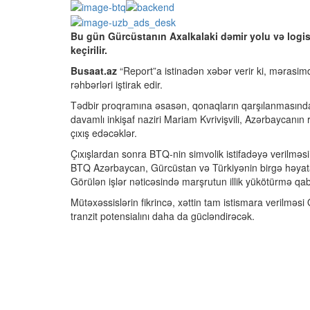
Bu gün Gürcüstanın Axalkalaki dəmir yolu və logis
keçirilir.
Busaat.az
“Report”a istinadən xəbər verir ki, mərasim
rəhbərləri iştirak edir.
Tədbir proqramına əsasən, qonaqların qarşılanmasından
davamlı inkişaf naziri Mariam Kvrivişvili, Azərbaycanın 
çıxış edəcəklər.
Çıxışlardan sonra BTQ-nin simvolik istifadəyə verilməs
BTQ Azərbaycan, Gürcüstan və Türkiyənin birgə həyata ke
Görülən işlər nəticəsində marşrutun illik yükötürmə qabi
Mütəxəssislərin fikrincə, xəttin tam istismara verilmə
tranzit potensialını daha da gücləndirəcək.