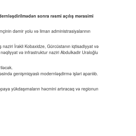
dernləşdirilmədən sonra rəsmi açılış mərasimi
çinin dəmir yolu və liman administrasiyalarının
ziri İrakli Kobaxidze, Gürcüstanın iqtisadiyyat və
nəqliyyat və infrastruktur naziri Abdulkadir Uraloğlu
iləcək.
səsində genişmiqyaslı modernləşdirmə işləri aparılıb.
vropaya yükdaşımaların həcmini artıracaq və regionun