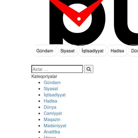
Gündəm
Siyasət
İqtisadiyyat
Hadisə
Dü
Search…
Kateqoriyalar
Gündəm
Siyasət
İqtisadiyyat
Hadisə
Dünya
Cəmiyyət
Maqazin
Mədəniyyət
Analitika
İdman