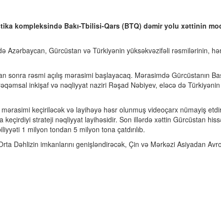
tika kompleksində Bakı-Tbilisi-Qars (BTQ) dəmir yolu xəttinin mo
də Azərbaycan, Gürcüstan və Türkiyənin yüksəkvəzifəli rəsmilərinin, həm
 sonra rəsmi açılış mərasimi başlayacaq. Mərasimdə Gürcüstanın Baş na
rəqəmsal inkişaf və nəqliyyat naziri Rəşad Nəbiyev, eləcə də Türkiyənin 
i mərasimi keçiriləcək və layihəyə həsr olunmuş videoçarx nümayiş etdir
çirdiyi strateji nəqliyyat layihəsidir. Son illərdə xəttin Gürcüstan his
liyyəti 1 milyon tondan 5 milyon tona çatdırılıb.
si Orta Dəhlizin imkanlarını genişləndirəcək, Çin və Mərkəzi Asiyadan A