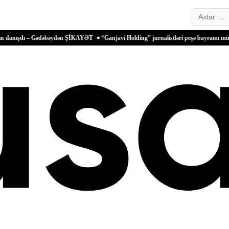
Search…
– Gədəbəydən ŞİKAYƏT
“Ganjavi Holding” jurnalistləri peşə bayramı münasibətilə t