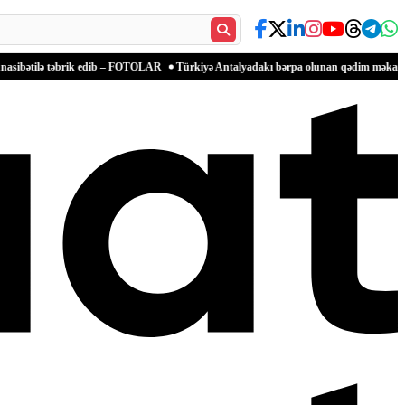
əbrik edib – FOTOLAR
Türkiyə Antalyadakı bərpa olunan qədim məkanlarla mədəni irs