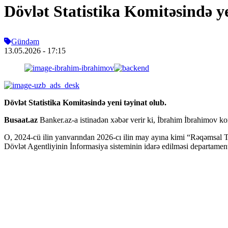
Dövlət Statistika Komitəsində y
Gündəm
13.05.2026
- 17:15
Dövlət Statistika Komitəsində yeni təyinat olub.
Busaat.az
Banker.az-a istinadən xəbər verir ki, İbrahim İbrahimov kom
O, 2024-cü ilin yanvarından 2026-cı ilin may ayına kimi “Rəqəmsal Ti
Dövlət Agentliyinin İnformasiya sisteminin idarə edilməsi departament