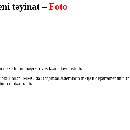
eni təyinat –
Foto
itə sədrinin müşaviri vəzifəsinə təyin edilib.
bbi Həllər” MMC-də Rəqəmsal sistemlərin inkişafı departamentinin rəhbə
inin rəhbəri olub.