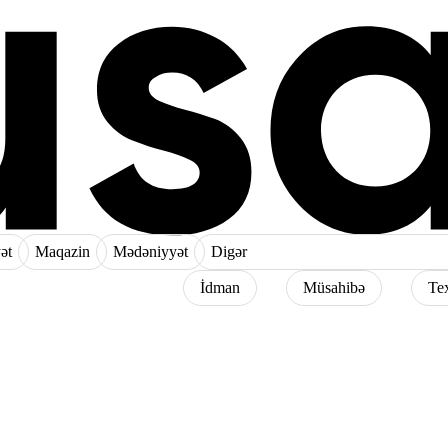
ət
Maqazin
Mədəniyyət
Digər
İdman
Müsahibə
Te