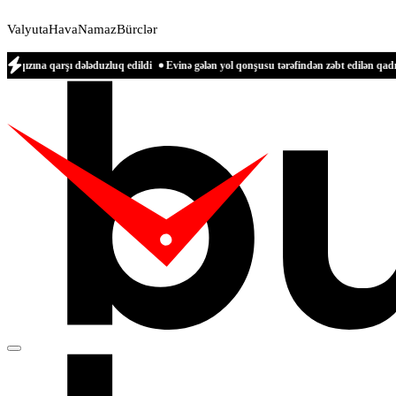
Valyuta
Hava
Namaz
Bürclər
ı dələduzluq edildi
Evinə gələn yol qonşusu tərəfindən zəbt edilən qadın danışdı 