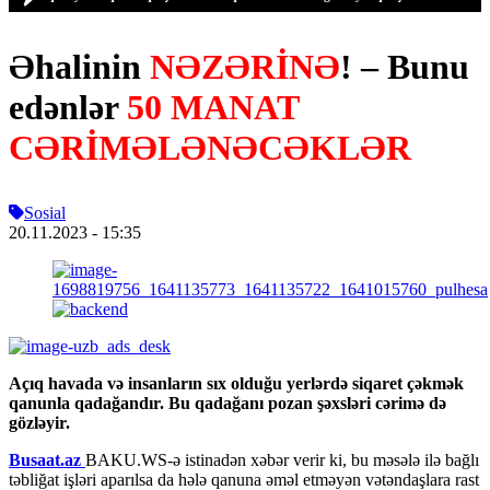
Əhalinin
NƏZƏRİNƏ
! – Bunu
edənlər
50 MANAT
CƏRİMƏLƏNƏCƏKLƏR
Sosial
20.11.2023
- 15:35
Açıq havada və insanların sıx olduğu yerlərdə siqaret çəkmək
qanunla qadağandır. Bu qadağanı pozan şəxsləri cərimə də
gözləyir.
Busaat.az
BAKU.WS-ə istinadən xəbər verir ki, bu məsələ ilə bağlı
təbliğat işləri aparılsa da hələ qanuna əməl etməyən vətəndaşlara rast