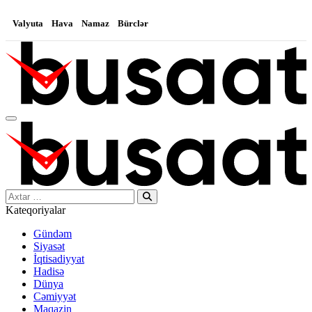
Valyuta
Hava
Namaz
Bürclər
Search…
Kateqoriyalar
Gündəm
Siyasət
İqtisadiyyat
Hadisə
Dünya
Cəmiyyət
Maqazin