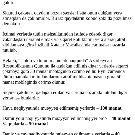
gəlnir.
Siqareti çəkərək qaydanı pozan şəxslər hətta onun qalığını yerə
atmaqdan da çəkinmirlər. Bu isə qaydaların kobud şəkildə pozulması
deməkdir.
İctimai yerlərdə tütün məhsullarından istifadə edərək digər
vətəndaşları narahat etmək və siqaret kötüklərini yerə ataraq ətrafı
zibilləməyə görə İnzibati Xətalar Məcəlləsində cərimələr nəzərdə
tutulub.
Belə ki, “Tütün və tütün məmulatı haqqında” Azərbaycan
Respublikasının Qanunu ilə qadağan edilmiş digər yerlərdə siqaret
çəkməyə görə 30 manat məbləğində cərimə edilir. Eyni zamanda
tütün məmulatları tullantılarının ətraf mühitə atılmasına görə 50
manat məbləğində cərimə olunur.
Siqaret çəkilməsi qadağan edilən və cərimə nəzərədə tutulan digər
yerlər isə bunlardır:
Hava nəqliyyatında müəyyən edilməmiş yerlərdə –
100 manat
Dəmir yolu nəqliyyatında müəyyən edilməmiş yerlərdə –
40 manat
Vaqonlarda –
50 manat
Dəniz və çay nəqliyyatında müəyyən edilməmiş yerlərdə –
40