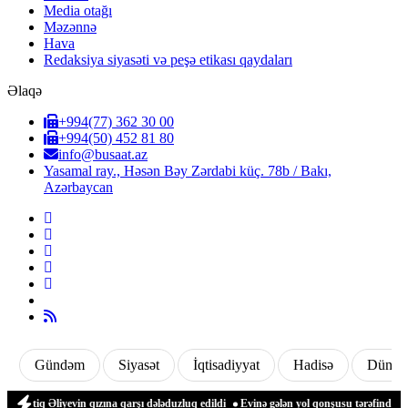
Media otağı
Məzənnə
Hava
Redaksiya siyasəti və peşə etikası qaydaları
Əlaqə
+994(77) 362 30 00
+994(50) 452 81 80
info@busaat.az
Yasamal ray., Həsən Bəy Zərdabi küç. 78b / Bakı,
Azərbaycan
Gündəm
Siyasət
İqtisadiyyat
Hadisə
Dünya
q Əliyevin qızına qarşı dələduzluq edildi
Evinə gələn yol qonşusu tərəfindən zəbt 