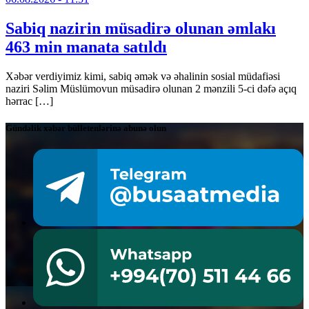
Sabiq nazirin müsadirə olunan əmlakı
463 min manata satıldı
Xəbər verdiyimiz kimi, sabiq əmək və əhalinin sosial müdafiəsi
naziri Səlim Müslümovun müsadirə olunan 2 mənzili 5-ci dəfə açıq
hərrac […]
Gündəlik xəbər bülletenlərinə abunə olun