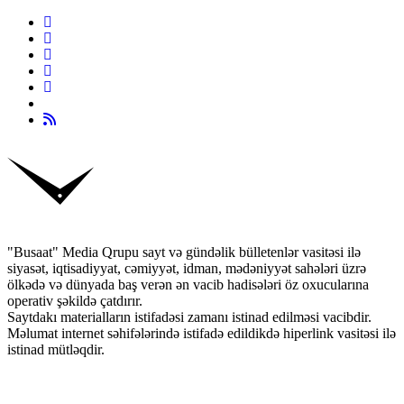
"Busaat" Media Qrupu sayt və gündəlik bülletenlər vasitəsi ilə
siyasət, iqtisadiyyat, cəmiyyət, idman, mədəniyyət sahələri üzrə
ölkədə və dünyada baş verən ən vacib hadisələri öz oxucularına
operativ şəkildə çatdırır.
Saytdakı materialların istifadəsi zamanı istinad edilməsi vacibdir.
Məlumat internet səhifələrində istifadə edildikdə hiperlink vasitəsi ilə
istinad mütləqdir.