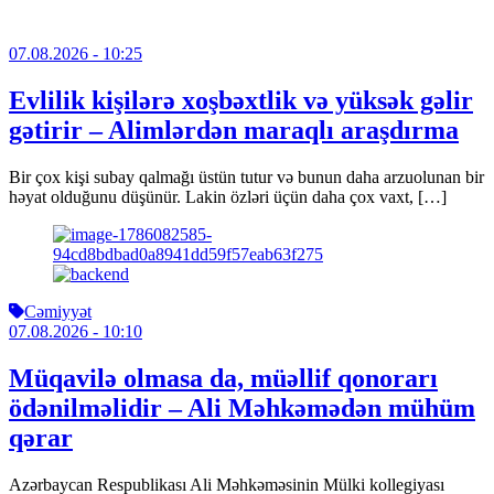
07.08.2026
- 10:25
Evlilik kişilərə xoşbəxtlik və yüksək gəlir
gətirir – Alimlərdən maraqlı araşdırma
Bir çox kişi subay qalmağı üstün tutur və bunun daha arzuolunan bir
həyat olduğunu düşünür. Lakin özləri üçün daha çox vaxt, […]
Cəmiyyət
07.08.2026
- 10:10
Müqavilə olmasa da, müəllif qonorarı
ödənilməlidir – Ali Məhkəmədən mühüm
qərar
Azərbaycan Respublikası Ali Məhkəməsinin Mülki kollegiyası