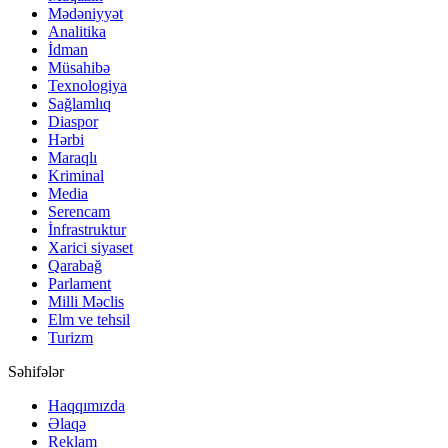
Mədəniyyət
Analitika
İdman
Müsahibə
Texnologiya
Sağlamlıq
Diaspor
Hərbi
Maraqlı
Kriminal
Media
Serencam
İnfrastruktur
Xarici siyaset
Qarabağ
Parlament
Milli Məclis
Elm ve tehsil
Turizm
Səhifələr
Haqqımızda
Əlaqə
Reklam