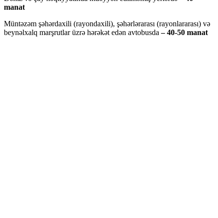
manat
Müntəzəm şəhərdaxili (rayondaxili), şəhərlərarası (rayonlararası) və
beynəlxalq marşrutlar üzrə hərəkət edən avtobusda
– 40-50 manat