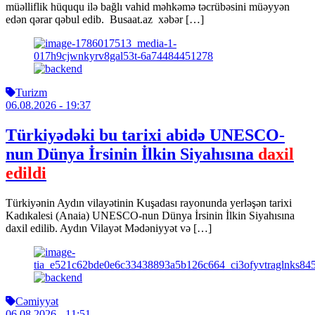
müəlliflik hüququ ilə bağlı vahid məhkəmə təcrübəsini müəyyən
edən qərar qəbul edib. Busaat.az xəbər […]
Turizm
06.08.2026
- 19:37
Türkiyədəki bu tarixi abidə UNESCO-
nun Dünya İrsinin İlkin Siyahısına
daxil
edildi
Türkiyənin Aydın vilayətinin Kuşadası rayonunda yerləşən tarixi
Kadıkalesi (Anaia) UNESCO-nun Dünya İrsinin İlkin Siyahısına
daxil edilib. Aydın Vilayət Mədəniyyət və […]
Cəmiyyət
06.08.2026
- 11:51