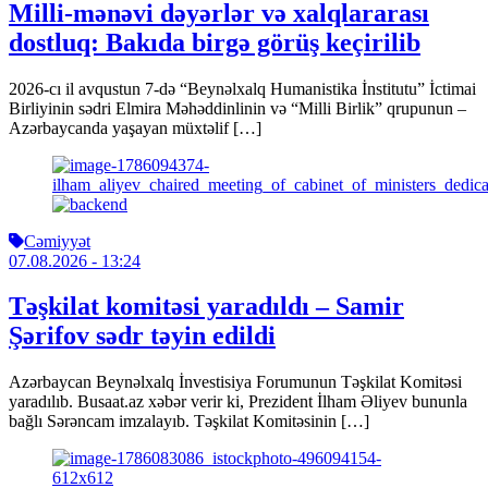
Milli-mənəvi dəyərlər və xalqlararası
dostluq: Bakıda birgə görüş keçirilib
2026-cı il avqustun 7-də “Beynəlxalq Humanistika İnstitutu” İctimai
Birliyinin sədri Elmira Məhəddinlinin və “Milli Birlik” qrupunun –
Azərbaycanda yaşayan müxtəlif […]
Cəmiyyət
07.08.2026
- 13:24
Təşkilat komitəsi yaradıldı – Samir
Şərifov sədr təyin edildi
Azərbaycan Beynəlxalq İnvestisiya Forumunun Təşkilat Komitəsi
yaradılıb. Busaat.az xəbər verir ki, Prezident İlham Əliyev bununla
bağlı Sərəncam imzalayıb. Təşkilat Komitəsinin […]