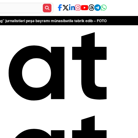
ri peşə bayramı münasibətilə təbrik edib – FOTOLAR
Türkiyə Antalyadakı bərp