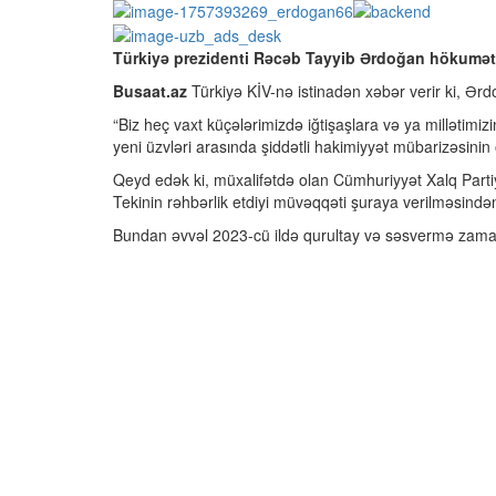
Türkiyə prezidenti Rəcəb Tayyib Ərdoğan hökumət ə
Busaat.az
Türkiyə KİV-nə istinadən xəbər verir ki, Ərdo
“Biz heç vaxt küçələrimizdə iğtişaşlara və ya millətim
yeni üzvləri arasında şiddətli hakimiyyət mübarizəsinin
Qeyd edək ki, müxalifətdə olan Cümhuriyyət Xalq Partiy
Tekinin rəhbərlik etdiyi müvəqqəti şuraya verilməsindən 
Bundan əvvəl 2023-cü ildə qurultay və səsvermə zamanı 