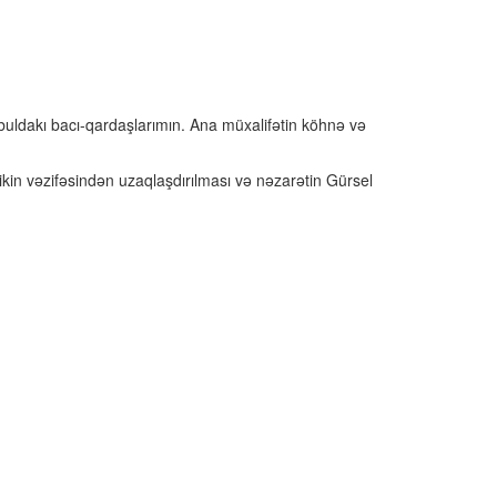
buldakı bacı-qardaşlarımın. Ana müxalifətin köhnə və
kin vəzifəsindən uzaqlaşdırılması və nəzarətin Gürsel