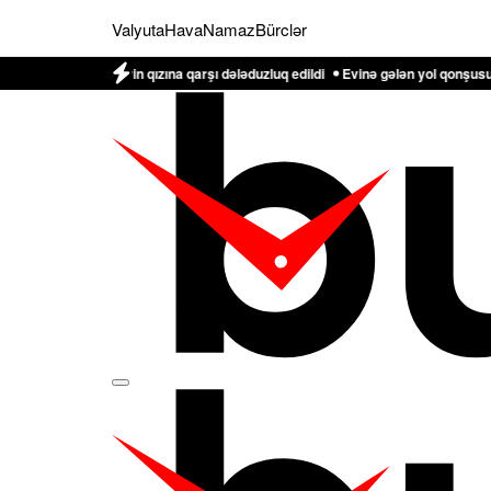
Valyuta
Hava
Namaz
Bürclər
Əliyevin qızına qarşı dələduzluq edildi
Evinə gələn yol qonşusu tərəfindən z