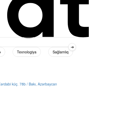
➜
ə
Texnologiya
Sağlamlıq
Diaspor
ərdabi küç. 78b / Bakı, Azərbaycan