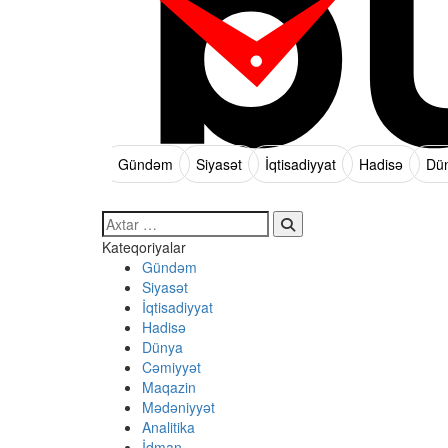
Gündəm
Siyasət
İqtisadiyyat
Hadisə
Dü
Search…
Kateqoriyalar
Gündəm
Siyasət
İqtisadiyyat
Hadisə
Dünya
Cəmiyyət
Maqazin
Mədəniyyət
Analitika
İdman