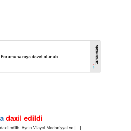
na
daxil edildi
axil edilib. Aydın Vilayət Mədəniyyət və […]