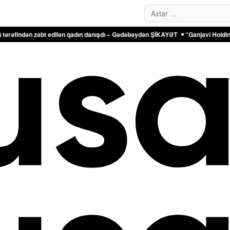
Search…
əbt edilən qadın danışdı – Gədəbəydən ŞİKAYƏT
“Ganjavi Holding” jurnalistlə