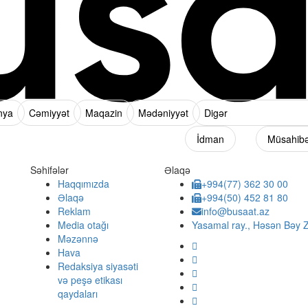
nya
Cəmiyyət
Maqazin
Mədəniyyət
Digər
İdman
Müsahib
Səhifələr
Əlaqə
Haqqımızda
+994(77) 362 30 00
Əlaqə
+994(50) 452 81 80
Reklam
info@busaat.az
Media otağı
Yasamal ray., Həsən Bəy Z
Məzənnə
Hava
Redaksiya siyasəti
və peşə etikası
qaydaları