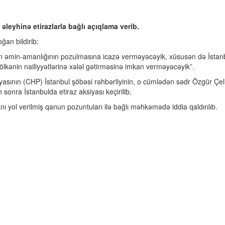
leyhinə etirazlarla bağlı açıqlama verib.
ğan bildirib:
izin əmin-amanlığının pozulmasına icazə verməyəcəyik, xüsusən də İstan
 ölkənin nailiyyətlərinə xələl gətirməsinə imkan verməyəcəyik”.
asının (CHP) İstanbul şöbəsi rəhbərliyinin, o cümlədən sədr Özgür Çeli
sonra İstanbulda etiraz aksiyası keçirilib.
yol verilmiş qanun pozuntuları ilə bağlı məhkəmədə iddia qaldırılıb.