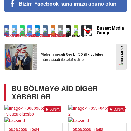
Bizim Facebook kanalımıza abunə olun
Busaat Media
Group
BU BÖLMƏYƏ AID DIGƏR
XƏBƏRLƏR
DÜNYA
DÜNYA
06.08.2026
- 12:24
05.08.2026
- 18:52