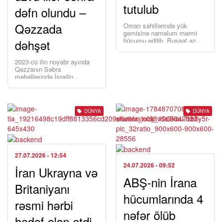
tutulub
dəfn olundu –
Qəzzada
Oman sahillərində yük
gəmisinə naməlum mərmi
hücumu edilib. Busaat.az
dəhşət
xəbər verir ki, bu
barədə Böyük Britaniya
2023-cü ilin noyabr ayında
Dəniz Ticarət Ofisi (UKMTO)
Qəzzanın Səbra
məlumat yayıb. […]
məhəlləsində İsrailin
bombardmanı nəticəsində
həlak olan Əbu Şəriə və Əl-
Həsəyinə ailələrinin 112
üzvünün meyiti 136 saatlıq
DÜNYA
DÜNYA
[…]
27.07.2026
- 12:54
24.07.2026
- 09:52
İran Ukrayna və
ABŞ-nin İrana
Britaniyanı
hücumlarında 4
rəsmi hərbi
nəfər ölüb
hədəf elan etdi