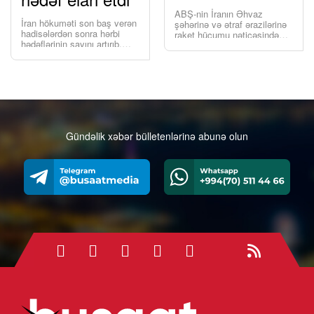
ABŞ-nin İranın Əhvaz
İran hökuməti son baş verən
şəhərinə və ətraf ərazilərinə
hadisələrdən sonra hərbi
raket hücumu nəticəsində
hədəflərinin sayını artırıb.
dörd nəfər həlak olub.
Faktum.az xəbər verir ki,
Busaat.az xəbər verir ki, bu
ötən gün Xəzər dənizində
barədə “Tasnim” […]
İrana məxsus […]
Gündəlik xəbər bülletenlərinə abunə olun