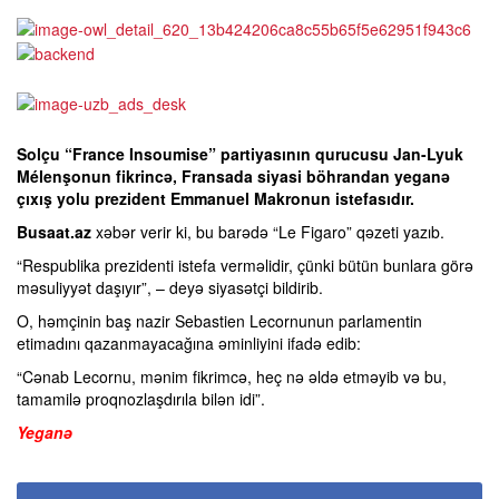
Solçu “France Insoumise” partiyasının qurucusu Jan-Lyuk
Mélenşonun fikrincə, Fransada siyasi böhrandan yeganə
çıxış yolu prezident Emmanuel Makronun istefasıdır.
Busaat.az
xəbər verir ki, bu barədə “Le Figaro” qəzeti yazıb.
“Respublika prezidenti istefa verməlidir, çünki bütün bunlara görə
məsuliyyət daşıyır”, – deyə siyasətçi bildirib.
O, həmçinin baş nazir Sebastien Lecornunun parlamentin
etimadını qazanmayacağına əminliyini ifadə edib:
“Cənab Lecornu, mənim fikrimcə, heç nə əldə etməyib və bu,
tamamilə proqnozlaşdırıla bilən idi”.
Yeganə