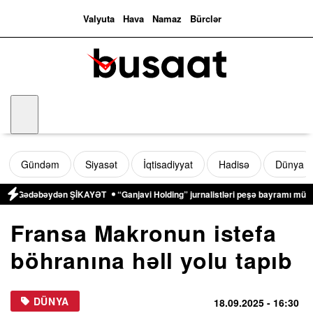
Valyuta
Hava
Namaz
Bürclər
Gündəm
Siyasət
İqtisadiyyat
Hadisə
Dünya
ı – Gədəbəydən ŞİKAYƏT
“Ganjavi Holding” jurnalistləri peşə bayramı münasib
Fransa Makronun istefa
böhranına həll yolu tapıb
DÜNYA
18.09.2025
- 16:30