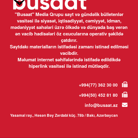
"Busaat" Media Qrupu sayt və gündəlik bülletenlər
vasitəsi ilə siyasət, iqtisadiyyat, cəmiyyət, idman,
mədəniyyət sahələri üzrə ölkədə və dünyada baş verən
ən vacib hadisələri öz oxucularına operativ şəkildə
çatdırır.
Saytdakı materialların istifadəsi zamanı istinad edilməsi
vacibdir.
Məlumat internet səhifələrində istifadə edildikdə
hiperlink vasitəsi ilə istinad mütləqdir.
+994(77) 362 30 00
+994(50) 452 81 80
info@busaat.az
Yasamal ray., Həsən Bəy Zərdabi küç. 78b / Bakı, Azərbaycan