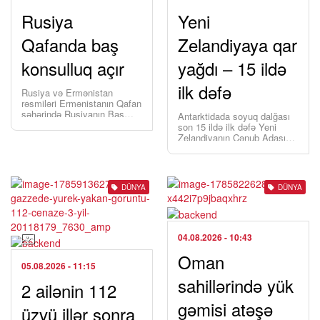
Rusiya
Yeni
Qafanda baş
Zelandiyaya qar
konsulluq açır
yağdı – 15 ildə
ilk dəfə
Rusiya və Ermənistan
rəsmiləri Ermənistanın Qafan
şəhərində Rusiyanın Baş
Antarktidada soyuq dalğası
Konsulluğunun, eləcə də
son 15 ildə ilk dəfə Yeni
Ermənistanın Vladiqafqaz
Zelandiyanın Cənub Adasını
şəhərində konsulluq
bürüyərək qar yağdırıb,
bölməsinin açılması
kəskin soyuqlar və
imkanlarını müzakirə […]
nəqliyyatda fasilələr […]
DÜNYA
DÜNYA
04.08.2026
- 10:43
Oman
05.08.2026
- 11:15
sahillərində yük
2 ailənin 112
gəmisi atəşə
üzvü illər sonra