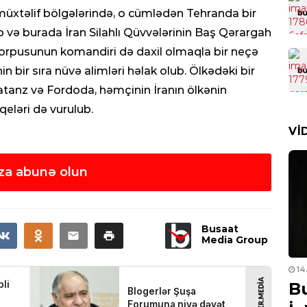
HAD
 müxtəlif bölgələrində, o cümlədən Tehranda bir
Zə
 və burada İran Silahlı Qüvvələrinin Baş Qərargah
şəx
i Korpusunun komandiri də daxil olmaqla bir neçə
0
in bir sıra nüvə alimləri həlak olub. Ölkədəki bir
HAD
tanz və Fordoda, həmçinin İranın ölkənin
Ür
eləri də vurulub.
old
VI
qo
0
za abunə olun
KRI
Cin
sax
Busaat
0
Media Group
02.12.2022
- 00:10
14
ELM
ayden
Lavrovun Qarabağ
B
Kol
ist