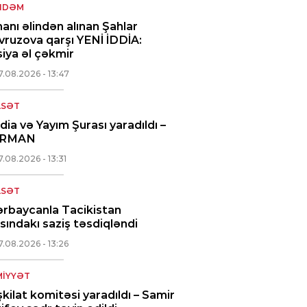
NDƏM
anı əlindən alınan Şahlar
ruzova qarşı YENİ İDDİA:
iya əl çəkmir
7.08.2026
- 13:47
ASƏT
ia və Yayım Şurası yaradıldı –
RMAN
7.08.2026
- 13:31
ASƏT
rbaycanla Tacikistan
sındakı saziş təsdiqləndi
7.08.2026
- 13:26
IYYƏT
kilat komitəsi yaradıldı – Samir