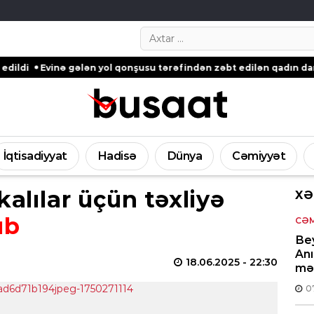
Search…
ə gələn yol qonşusu tərəfindən zəbt edilən qadın danışdı – Gəd
İqtisadiyyat
Hadisə
Dünya
Cəmiyyət
kalılar üçün təxliyə
XƏ
ıb
CƏM
Bey
An
18.06.2025
- 22:30
məz
0