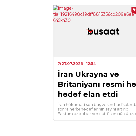
27.07.2026
- 12:54
İran Ukrayna və
Britaniyanı rəsmi hə
hədəf elan etdi
İran hökuməti son baş verən hadisələr
sonra hərbi hədəflərinin sayını artırıb.
Faktum.az xəbər verir ki, ötən gün Xəzə
dənizində İrana məxsus […]