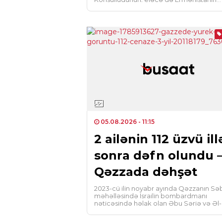
Vladiqafqaz şəhərində konsulluq bölməs
açılması imkanlarını müzakirə […]
05.08.2026
- 11:15
2 ailənin 112 üzvü ill
sonra dəfn olundu 
Qəzzada dəhşət
2023-cü ilin noyabr ayında Qəzzanın Sə
məhəlləsində İsrailin bombardmanı
nəticəsində həlak olan Əbu Şəriə və Əl-
Həsəyinə ailələrinin 112 üzvünün meyiti 1
saatlıq […]