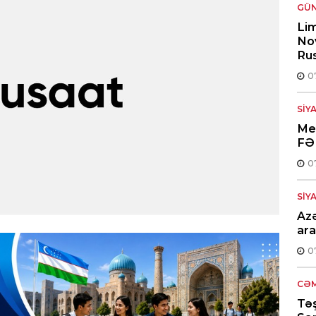
GÜ
Lim
Nov
Rus
0
SIY
Med
FƏ
0
SIY
Azə
ara
0
CƏM
Təş