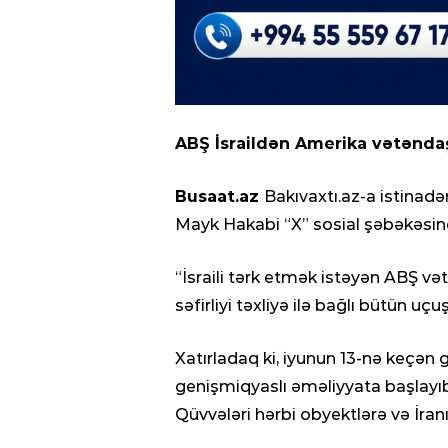
ABŞ İsraildən Amerika vətəndaşla
Busaat.az
Bakıvaxtı.az-a istinadən
Mayk Hakabi “X” sosial şəbəkəsin
“İsraili tərk etmək istəyən ABŞ və
səfirliyi təxliyə ilə bağlı bütün uçuş
Xatırladaq ki, iyunun 13-nə keçən 
genişmiqyaslı əməliyyata başlayı
Qüvvələri hərbi obyektlərə və İran