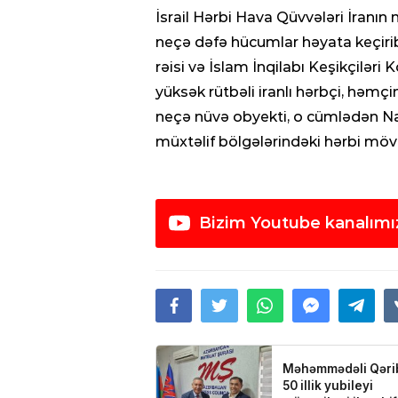
İsrail Hərbi Hava Qüvvələri İranın
neçə dəfə hücumlar həyata keçirib
rəisi və İslam İnqilabı Keşikçilər
yüksək rütbəli iranlı hərbçi, həmçin
neçə nüvə obyekti, o cümlədən Na
müxtəlif bölgələrindəki hərbi mövq
Bizim Youtube kanalımı
30.01.2021
- 04:56
Paşinyan: “B