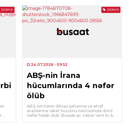
DÜNYA
DÜNYA
KRI
Ara
üzr
0
CƏM
Sab
əml
24.07.2026
- 09:52
ABŞ-nin İrana
0
rbi
hücumlarında 4 nəfər
HAD
ölüb
Tə
yan
dən
ABŞ-nin İranın Əhvaz şəhərinə və ətraf
ərazilərinə raket hücumu nəticəsində dörd
0
r
nəfər həlak olub. Busaat.az xəbər verir ki, bu
barədə “Tasnim” […]
İQT
Qız