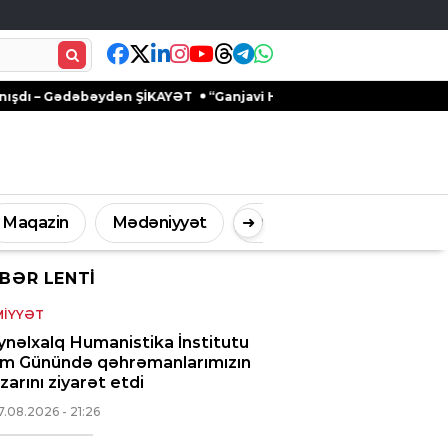
əbəydən ŞİKAYƏT
“Ganjavi Holding” jurnalistləri peşə bayramı mü
Maqazin
Mədəniyyət
➜
Digər
BƏR LENTI
İdman
Müsahibə
IYYƏT
nəlxalq Humanistika İnstitutu
ım Günündə qəhrəmanlarımızın
arını ziyarət etdi
7.08.2026
- 21:26