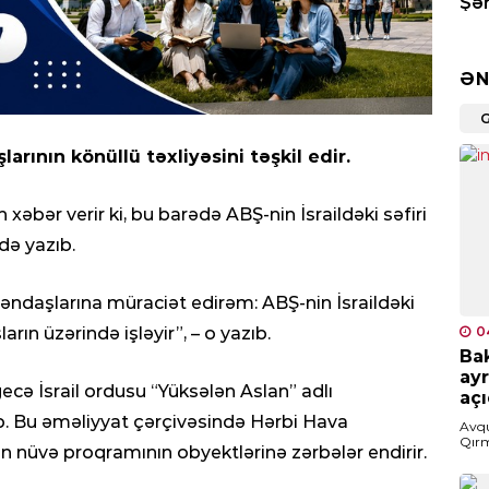
Şər
0
ƏN
SIY
Azə
Pak
rının könüllü təxliyəsini təşkil edir.
0
 xəbər verir ki, bu barədə ABŞ-nin İsraildəki səfiri
SER
də yazıb.
Nem
edi
təndaşlarına müraciət edirəm: ABŞ-nin İsraildəki
0
0
ların üzərində işləyir”, – o yazıb.
Ba
MED
ayr
Jur
gecə İsrail ordusu “Yüksələn Aslan” adlı
açı
man
b. Bu əməliyyat çərçivəsində Hərbi Hava
Avqu
0
Qırm
ın nüvə proqramının obyektlərinə zərbələr endirir.
tiki
xəbə