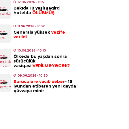
12.06.2026
- 11:15
Bakıda 18 yaşlı şagird
7.08.2026
- 09:47
hoteldə
ÖLÜBMÜŞ
IZM
11.06.2026
- 10:50
kiyədəki bu tarixi abidə
Generala yüksək
vəzifə
SCO-nun Dünya İrsinin İlkin
verildi
yahısına
daxil edildi
6.08.2026
- 19:37
10.06.2026
- 10:10
Ölkədə bu yaşdan sonra
sürücülük
NDƏM
vəsiqəsi
VERİLMƏYƏCƏK?
id Seliverstov yayılan
09.06.2026
- 10:30
ialarla bağlı açıqlama
Sürücülərə vacib xəbər
– 16
ib:
“İddiaların əhəmiyyətli
iyundan etibarən yeni qayda
səsi həqiqəti əks etdirmir”
qüvvəyə minir
6.08.2026
- 17:45
NYA
iya Qafanda baş konsulluq açır
6.08.2026
- 12:24