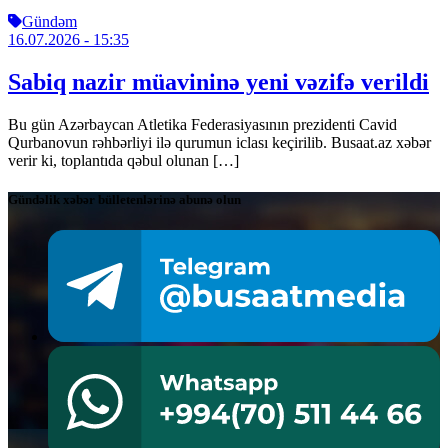
Gündəm
16.07.2026
- 15:35
Sabiq nazir müavininə yeni vəzifə verildi
Bu gün Azərbaycan Atletika Federasiyasının prezidenti Cavid
Qurbanovun rəhbərliyi ilə qurumun iclası keçirilib. Busaat.az xəbər
verir ki, toplantıda qəbul olunan […]
Gündəlik xəbər bülletenlərinə abunə olun