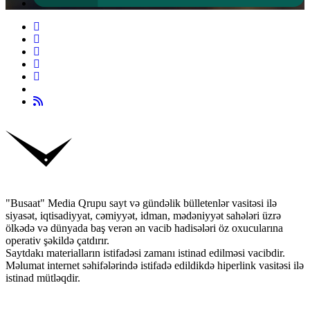
"Busaat" Media Qrupu sayt və gündəlik bülletenlər vasitəsi ilə
siyasət, iqtisadiyyat, cəmiyyət, idman, mədəniyyət sahələri üzrə
ölkədə və dünyada baş verən ən vacib hadisələri öz oxucularına
operativ şəkildə çatdırır.
Saytdakı materialların istifadəsi zamanı istinad edilməsi vacibdir.
Məlumat internet səhifələrində istifadə edildikdə hiperlink vasitəsi ilə
istinad mütləqdir.