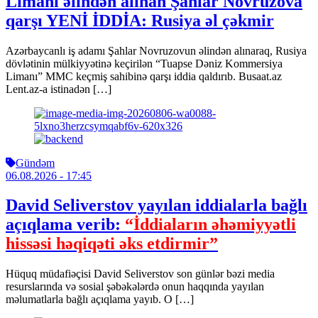
Limanı əlindən alınan Şahlar Novruzova
qarşı YENİ İDDİA: Rusiya əl çəkmir
Azərbaycanlı iş adamı Şahlar Novruzovun əlindən alınaraq, Rusiya
dövlətinin mülkiyyətinə keçirilən “Tuapse Dəniz Kommersiya
Limanı” MMC keçmiş sahibinə qarşı iddia qaldırıb. Busaat.az
Lent.az-a istinadən […]
Gündəm
06.08.2026
- 17:45
David Seliverstov yayılan iddialarla bağlı
açıqlama verib:
“İddiaların əhəmiyyətli
hissəsi həqiqəti əks etdirmir”
Hüquq müdafiəçisi David Seliverstov son günlər bəzi media
resurslarında və sosial şəbəkələrdə onun haqqında yayılan
məlumatlarla bağlı açıqlama yayıb. O […]