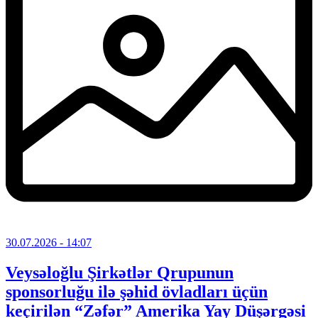
30.07.2026
- 14:07
Veysəloğlu Şirkətlər Qrupunun
sponsorluğu ilə şəhid övladları üçün
keçirilən “Zəfər” Amerika Yay Düşərgəsi