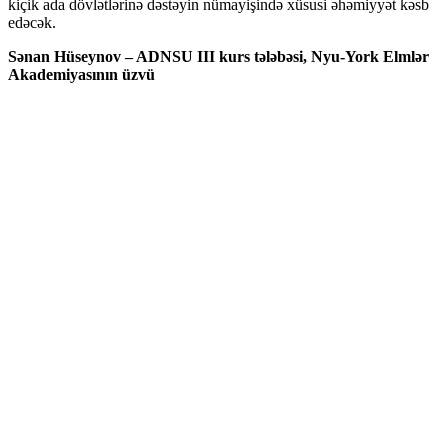
kiçik ada dövlətlərinə dəstəyin nümayişində xüsusi əhəmiyyət kəsb
edəcək.
Sənan Hüseynov – ADNSU III kurs tələbəsi, Nyu-York Elmlər
Akademiyasının üzvü