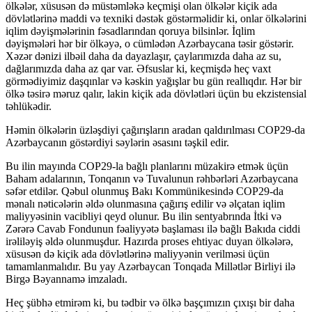
ölkələr, xüsusən də müstəmləkə keçmişi olan ölkələr kiçik ada
dövlətlərinə maddi və texniki dəstək göstərməlidir ki, onlar ölkələrini
iqlim dəyişmələrinin fəsadlarından qoruya bilsinlər. İqlim
dəyişmələri hər bir ölkəyə, o cümlədən Azərbaycana təsir göstərir.
Xəzər dənizi ilbəil daha da dayazlaşır, çaylarımızda daha az su,
dağlarımızda daha az qar var. Əfsuslar ki, keçmişdə heç vaxt
görmədiyimiz daşqınlar və kəskin yağışlar bu gün reallıqdır. Hər bir
ölkə təsirə məruz qalır, lakin kiçik ada dövlətləri üçün bu ekzistensial
təhlükədir.
Həmin ölkələrin üzləşdiyi çağırışların aradan qaldırılması COP29-da
Azərbaycanın göstərdiyi səylərin əsasını təşkil edir.
Bu ilin mayında COP29-la bağlı planlarını müzakirə etmək üçün
Baham adalarının, Tonqanın və Tuvalunun rəhbərləri Azərbaycana
səfər etdilər. Qəbul olunmuş Bakı Kommünikesində COP29-da
mənalı nəticələrin əldə olunmasına çağırış edilir və əlçatan iqlim
maliyyəsinin vacibliyi qeyd olunur. Bu ilin sentyabrında İtki və
Zərərə Cavab Fondunun fəaliyyətə başlaması ilə bağlı Bakıda ciddi
irəliləyiş əldə olunmuşdur. Hazırda proses ehtiyac duyan ölkələrə,
xüsusən də kiçik ada dövlətlərinə maliyyənin verilməsi üçün
tamamlanmalıdır. Bu yay Azərbaycan Tonqada Millətlər Birliyi ilə
Birgə Bəyannamə imzaladı.
Heç şübhə etmirəm ki, bu tədbir və ölkə başçımızın çıxışı bir daha