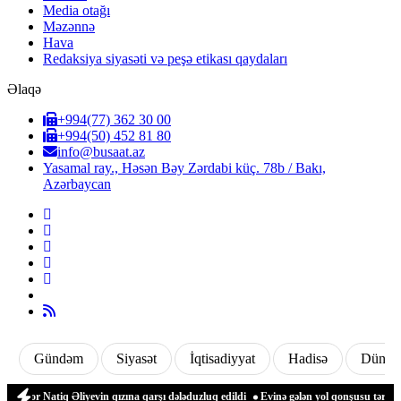
Media otağı
Məzənnə
Hava
Redaksiya siyasəti və peşə etikası qaydaları
Əlaqə
+994(77) 362 30 00
+994(50) 452 81 80
info@busaat.az
Yasamal ray., Həsən Bəy Zərdabi küç. 78b / Bakı,
Azərbaycan
Gündəm
Siyasət
İqtisadiyyat
Hadisə
Dünya
 Natiq Əliyevin qızına qarşı dələduzluq edildi
Evinə gələn yol qonşusu tərəfindən 