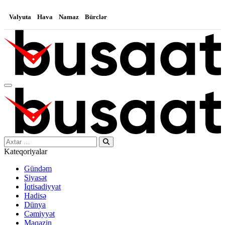
Valyuta
Hava
Namaz
Bürclər
Search…
Kateqoriyalar
Gündəm
Siyasət
İqtisadiyyat
Hadisə
Dünya
Cəmiyyət
Maqazin