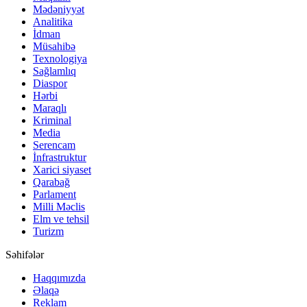
Mədəniyyət
Analitika
İdman
Müsahibə
Texnologiya
Sağlamlıq
Diaspor
Hərbi
Maraqlı
Kriminal
Media
Serencam
İnfrastruktur
Xarici siyaset
Qarabağ
Parlament
Milli Məclis
Elm ve tehsil
Turizm
Səhifələr
Haqqımızda
Əlaqə
Reklam