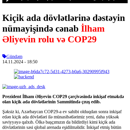
Kiçik ada dövlətlərinə dəstəyin
nümayişində cənab
İlham
Əliyevin rolu və COP29
Gündəm
14.11.2024
- 18:50
Prezident İlham Əliyevin COP29 çərçivəsində inkişaf etməkdə
olan kiçik ada dövlətlərinin Sammitində çıxış edib.
Şəksiz ki, Azərbaycan COP29-a ev sahibi olduqdan sonra inkişaf
edən kiçik ada dövlətləri ilə münasibətlərimiz yeni, daha yüksək
səviyyəyə qalxıb. Ölkə başçımızın da bildirdiyi kimi kiçik ada
dövlətlərinin səsi qlobal arenada eşidilməlidir. İnkişaf etmiş bütün