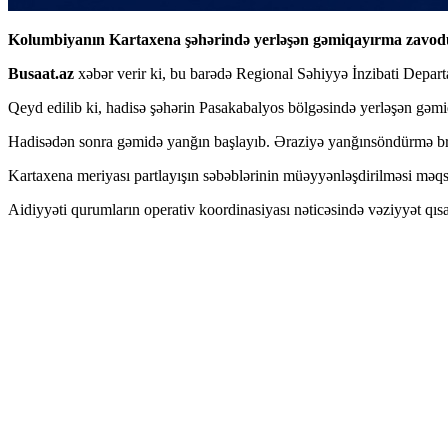
Kolumbiyanın Kartaxena şəhərində yerləşən gəmiqayırma zavodund
Busaat.az
xəbər verir ki, bu barədə Regional Səhiyyə İnzibati Depar
Qeyd edilib ki, hadisə şəhərin Pasakabalyos bölgəsində yerləşən gəmi
Hadisədən sonra gəmidə yanğın başlayıb. Əraziyə yanğınsöndürmə briqad
Kartaxena meriyası partlayışın səbəblərinin müəyyənləşdirilməsi məqsə
Aidiyyəti qurumların operativ koordinasiyası nəticəsində vəziyyət qısa 