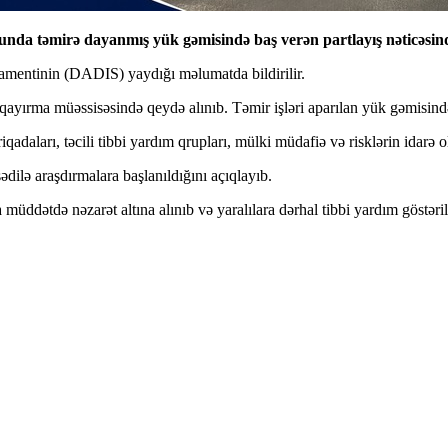
a təmirə dayanmış yük gəmisində baş verən partlayış nəticəsində 
tamentinin (DADIS) yaydığı məlumatda bildirilir.
qayırma müəssisəsində qeydə alınıb. Təmir işləri aparılan yük gəmisin
aları, təcili tibbi yardım qrupları, mülki müdafiə və risklərin idarə 
dilə araşdırmalara başlanıldığını açıqlayıb.
müddətdə nəzarət altına alınıb və yaralılara dərhal tibbi yardım göstəril