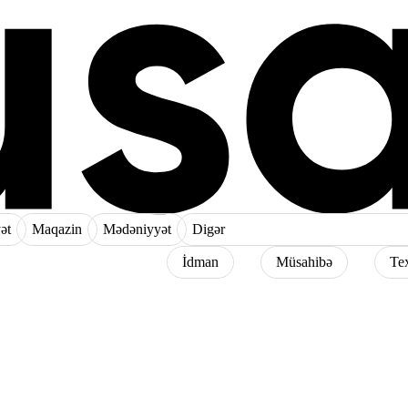
ət
Maqazin
Mədəniyyət
Digər
İdman
Müsahibə
Te