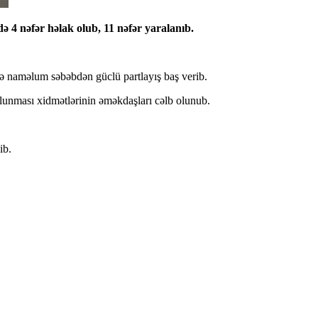
4 nəfər həlak olub, 11 nəfər yaralanıb.
də naməlum səbəbdən güclü partlayış baş verib.
olunması xidmətlərinin əməkdaşları cəlb olunub.
ib.