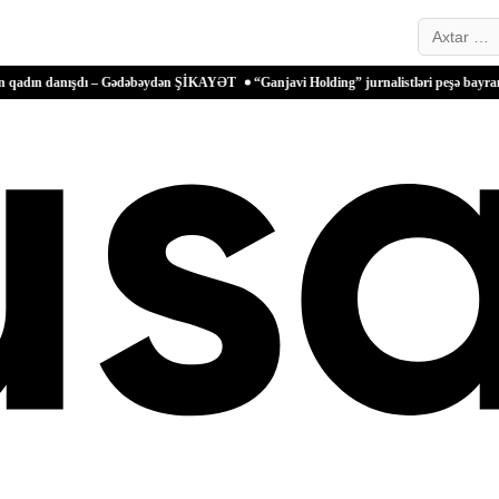
Search…
şdı – Gədəbəydən ŞİKAYƏT
“Ganjavi Holding” jurnalistləri peşə bayramı münasibəti