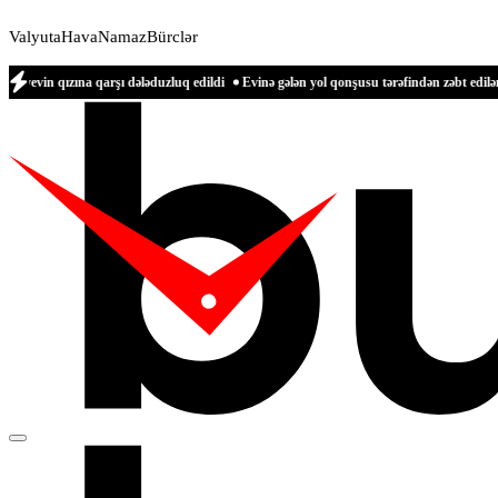
Valyuta
Hava
Namaz
Bürclər
qarşı dələduzluq edildi
Evinə gələn yol qonşusu tərəfindən zəbt edilən qadın danı