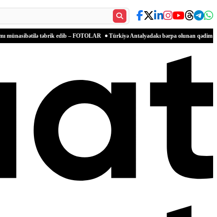
lə təbrik edib – FOTOLAR
Türkiyə Antalyadakı bərpa olunan qədim məkanlarla mədəni