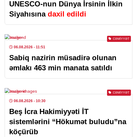
UNESCO-nun Dünya İrsinin İlkin
Siyahısına
daxil edildi
CƏMIYYƏT
06.08.2026
- 11:51
Sabiq nazirin müsadirə olunan
əmlakı 463 min manata satıldı
CƏMIYYƏT
06.08.2026
- 10:30
Beş İcra Hakimiyyəti İT
sistemlərini “Hökumət buludu”na
köçürüb