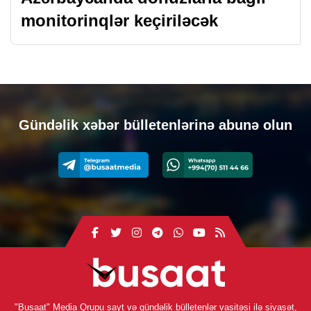
monitorinqlər keçiriləcək
Gündəlik xəbər bülletenlərinə abunə olun
"Busaat" Media Qrupu sayt və gündəlik bülletenlər vasitəsi ilə siyasət,