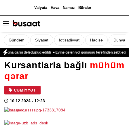
Valyuta
Hava
Namaz
Bürclər
Gündəm
Siyasət
İqtisadiyyat
Hadisə
Dünya
zına qarşı dələduzluq edildi
Evinə gələn yol qonşusu tərəfindən zəbt edilən
Kursantlarla bağlı
mühüm
qərar
CƏMIYYƏT
10.12.2024
- 12:23