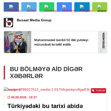
Busaat Media Group
BU BÖLMƏYƏ AID DIGƏR
XƏBƏRLƏR
TURIZM
06.08.2026
- 19:37
Türkiyədəki bu tarixi abidə