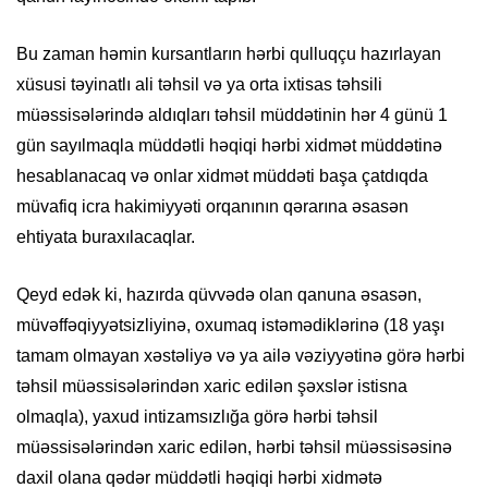
Bu zaman həmin kursantların hərbi qulluqçu hazırlayan
xüsusi təyinatlı ali təhsil və ya orta ixtisas təhsili
müəssisələrində aldıqları təhsil müddətinin hər 4 günü 1
gün sayılmaqla müddətli həqiqi hərbi xidmət müddətinə
hesablanacaq və onlar xidmət müddəti başa çatdıqda
müvafiq icra hakimiyyəti orqanının qərarına əsasən
ehtiyata buraxılacaqlar.
Qeyd edək ki, hazırda qüvvədə olan qanuna əsasən,
müvəffəqiyyətsizliyinə, oxumaq istəmədiklərinə (18 yaşı
tamam olmayan xəstəliyə və ya ailə vəziyyətinə görə hərbi
təhsil müəssisələrindən xaric edilən şəxslər istisna
olmaqla), yaxud intizamsızlığa görə hərbi təhsil
müəssisələrindən xaric edilən, hərbi təhsil müəssisəsinə
daxil olana qədər müddətli həqiqi hərbi xidmətə