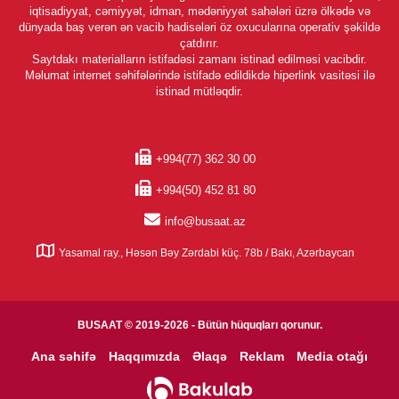
iqtisadiyyat, cəmiyyət, idman, mədəniyyət sahələri üzrə ölkədə və
dünyada baş verən ən vacib hadisələri öz oxucularına operativ şəkildə
çatdırır.
Saytdakı materialların istifadəsi zamanı istinad edilməsi vacibdir.
Məlumat internet səhifələrində istifadə edildikdə hiperlink vasitəsi ilə
istinad mütləqdir.
+994(77) 362 30 00
+994(50) 452 81 80
info@busaat.az
Yasamal ray., Həsən Bəy Zərdabi küç. 78b / Bakı, Azərbaycan
BUSAAT © 2019-2026 - Bütün hüquqları qorunur.
Ana səhifə
Haqqımızda
Əlaqə
Reklam
Media otağı