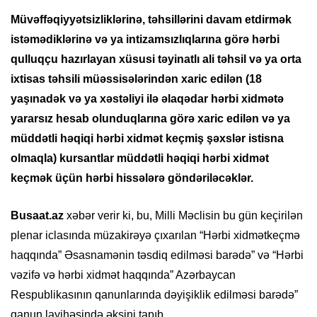
Müvəffəqiyyətsizliklərinə, təhsillərini davam etdirmək
istəmədiklərinə və ya intizamsızlıqlarına görə hərbi
qulluqçu hazırlayan xüsusi təyinatlı ali təhsil və ya orta
ixtisas təhsili müəssisələrindən xaric edilən (18
yaşınadək və ya xəstəliyi ilə əlaqədar hərbi xidmətə
yararsız hesab olunduqlarına görə xaric edilən və ya
müddətli həqiqi hərbi xidmət keçmiş şəxslər istisna
olmaqla) kursantlar müddətli həqiqi hərbi xidmət
keçmək üçün hərbi hissələrə göndəriləcəklər.
Busaat.az
xəbər verir ki, bu, Milli Məclisin bu gün keçirilən
plenar iclasında müzakirəyə çıxarılan “Hərbi xidmətkeçmə
haqqında” Əsasnamənin təsdiq edilməsi barədə” və “Hərbi
vəzifə və hərbi xidmət haqqında” Azərbaycan
Respublikasının qanunlarında dəyişiklik edilməsi barədə”
qanun layihəsində əksini tapıb.