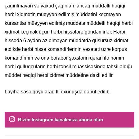
çağırılmayan və yaxud çağırılan, ancaq müddətli həqiqi
hərbi xidmətin müəyyən edilmiş müddətini keçməyən
kursantlar müəyyən edilmiş müddətə müddətli həqiqi hərbi
xidmət keçmək üçün hərbi hissələrə göndərilirlər. Hərbi
hissədə 6 aydan az olmayan müddətdə qüsursuz xidmət
etdikdə hərbi hissə komandirlərinin vəsatəti üzrə korpus
komandirinin və ona bərabər şəxslərin qərarı ilə həmin
hərbi qulluqçuların hərbi təhsil müəssisəsində təhsil aldığı
müddət həqiqi hərbi xidmət müddətinə daxil edilir.
Layihə səsə qoyularaq III oxunuşda qəbul edilib.
Bizim Instagram kanalımıza abunə olun