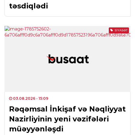
təsdiqlədi
SIYASƏT
03.08.2026
- 15:09
Rəqəmsal İnkişaf və Nəqliyyat
Nazirliyinin yeni vəzifələri
müəyyənləşdi