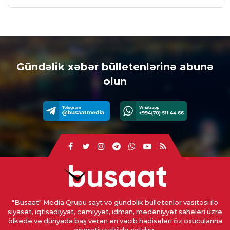
Gündəlik xəbər bülletenlərinə abunə
olun
"Busaat" Media Qrupu sayt və gündəlik bülletenlər vasitəsi ilə
siyasət, iqtisadiyyat, cəmiyyət, idman, mədəniyyət sahələri üzrə
ölkədə və dünyada baş verən ən vacib hadisələri öz oxucularına
operativ şəkildə çatdırır.