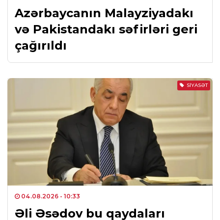
Azərbaycanın Malayziyadakı
və Pakistandakı səfirləri geri
çağırıldı
SIYASƏT
04.08.2026
- 10:33
Əli Əsədov bu qaydaları