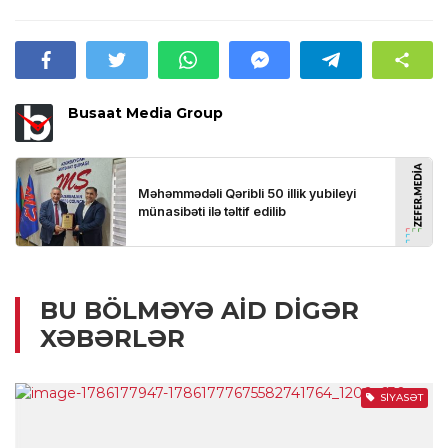
Busaat Media Group
BU BÖLMƏYƏ AID DIGƏR
XƏBƏRLƏR
SIYASƏT