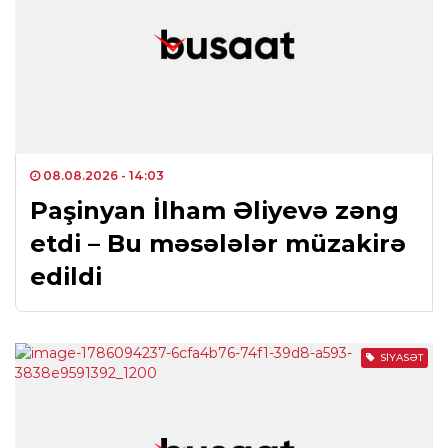
08.08.2026
- 14:03
Paşinyan İlham Əliyevə zəng
etdi – Bu məsələlər müzakirə
edildi
SIYASƏT