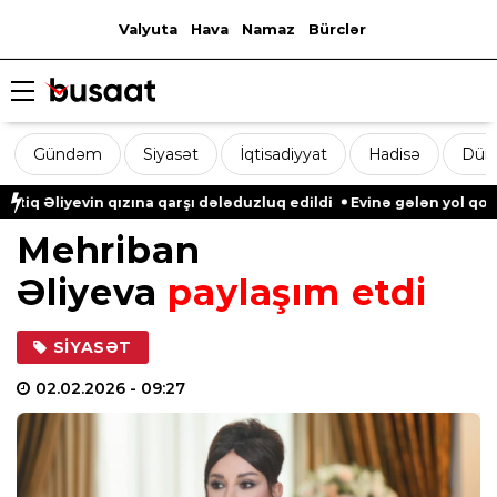
Valyuta
Hava
Namaz
Bürclər
Gündəm
Siyasət
İqtisadiyyat
Hadisə
Dün
iyevin qızına qarşı dələduzluq edildi
Evinə gələn yol qonşusu t
Mehriban
Əliyeva
paylaşım etdi
SIYASƏT
02.02.2026
- 09:27