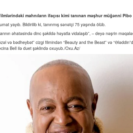
filmlərindəki mahnıların ifaçısı kimi tanınan məşhur müğənni Pibo
mat yayıb. Bildirilib ki, tanınmış sənətçi 75 yaşında ölüb.
stlarının əhatəsində dinc şəkildə həyatla vidalaşıb”, – deyə nəşrin məqal
Gözəl və bədheybət” cizgi filmindən “Beauty and the Beast” və “Ələddin
Recina Bell ilə duet şəklində oxuyub./Oxu.Az/