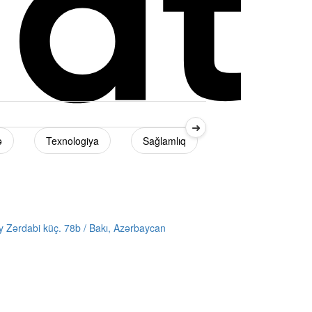
➜
ə
Texnologiya
Sağlamlıq
Diaspor
 Zərdabi küç. 78b / Bakı, Azərbaycan