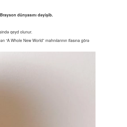
 Brayson dünyasını dəyişib.
əsində qeyd olunur.
”dən “A Whole New World” mahnılarının ifasına görə