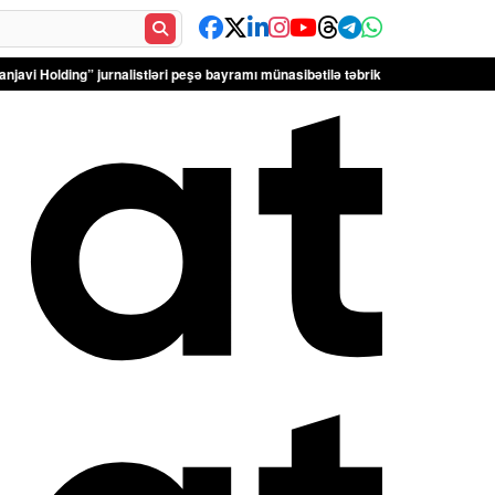
urnalistləri peşə bayramı münasibətilə təbrik edib – FOTOLAR
Türkiyə Antaly