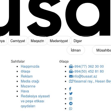
nya
Cəmiyyət
Maqazin
Mədəniyyət
Digər
İdman
Müsahib
Səhifələr
Əlaqə
Haqqımızda
+994(77) 362 30 00
Əlaqə
+994(50) 452 81 80
Reklam
info@busaat.az
Media otağı
Yasamal ray., Həsən Bəy
Məzənnə
Hava
Redaksiya siyasəti
və peşə etikası
qaydaları