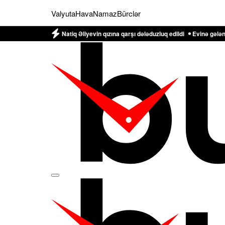
Valyuta
Hava
Namaz
Bürclər
yor Natiq Əliyevin qızına qarşı dələduzluq edildi
Evinə gələn yol qonşusu tər