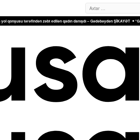
Search…
əfindən zəbt edilən qadın danışdı – Gədəbəydən ŞİKAYƏT
“Ganjavi Holding” j