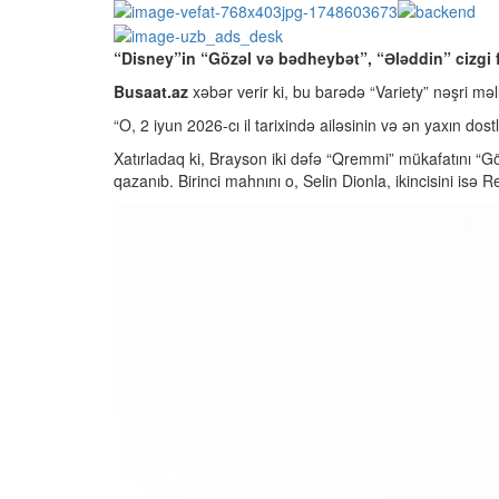
“Disney”in “Gözəl və bədheybət”, “Ələddin” cizgi 
Busaat.az
xəbər verir ki, bu barədə “Variety” nəşri məlu
“O, 2 iyun 2026-cı il tarixində ailəsinin və ən yaxın do
Xatırladaq ki, Brayson iki dəfə “Qremmi” mükafatını “
qazanıb. Birinci mahnını o, Selin Dionla, ikincisini isə 