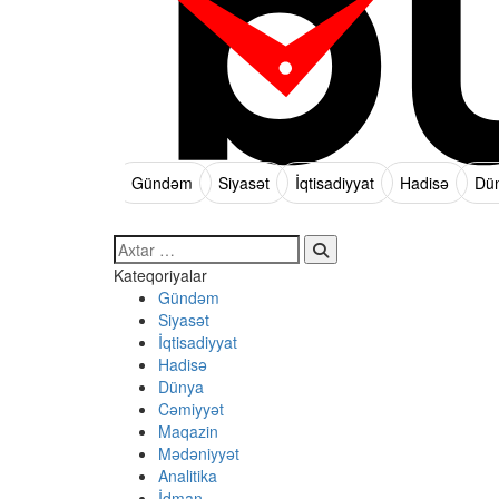
Gündəm
Siyasət
İqtisadiyyat
Hadisə
Dü
Search…
Kateqoriyalar
Gündəm
Siyasət
İqtisadiyyat
Hadisə
Dünya
Cəmiyyət
Maqazin
Mədəniyyət
Analitika
İdman