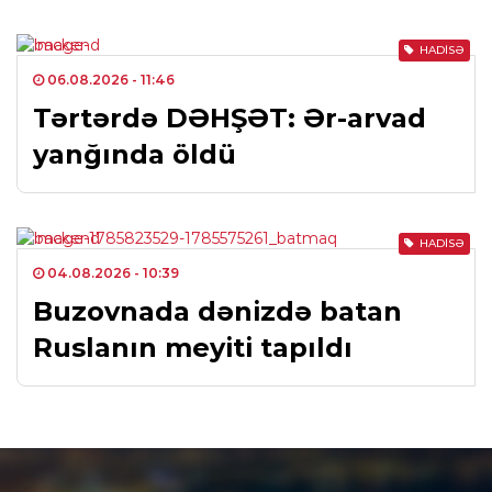
HADISƏ
06.08.2026
- 11:46
Tərtərdə DƏHŞƏT: Ər-arvad
yanğında öldü
HADISƏ
04.08.2026
- 10:39
Buzovnada dənizdə batan
Ruslanın meyiti tapıldı