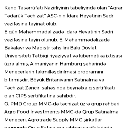
Kənd Təsərrüfatı Nazirliyinin tabeliyində olan “Aqrar
Tədarük Təchizat” ASC-nin İdarə Heyətinin Sədri
vəzifəsinə təyinat olub.
Elgün Məhəmmədəlizadə İdarə Heyətinin Sədri
vəzifəsinə təyin olunub. E. Məhəmmədəlizadə
Bakalavr və Magistr təhsilini Bakı Dövlət
Universiteti Tətbiqi riyaziyyat və kibernetika ixtisası
üzrə almış, Almaniyanın Hamburg şəhərində
Menecerlərin təkmilləşdirilməsi proqramını
bitirmişdir. Böyük Britaniyanın Satınalma və
Təchizat Zənciri sahəsində beynəlxalq sertifikatı
olan CIPS sertifikatina sahibdir.
O, PMD Group MMC-də təchizat üzrə qrup rəhbəri,
Agro Food İnvestments MMC-də Qrup Satınalma
Meneceri, Agrotrade Supply MMC şirkətlər
qrupunda Qrup Satınalma rəhbəri vəzifələrində