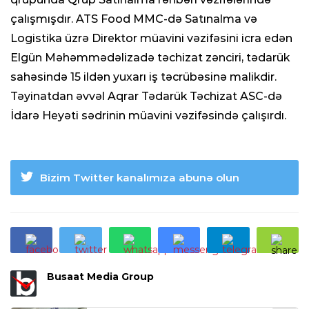
çalışmışdır. ATS Food MMC-də Satınalma və
Logistika üzrə Direktor müavini vəzifəsini icra edən
Elgün Məhəmmədəlizadə təchizat zənciri, tədarük
sahəsində 15 ildən yuxarı iş təcrübəsinə malikdir.
Təyinatdan əvvəl Aqrar Tədarük Təchizat ASC-də
İdarə Heyəti sədrinin müavini vəzifəsində çalışırdı.
Bizim Twitter kanalımıza abunə olun
Busaat Media Group