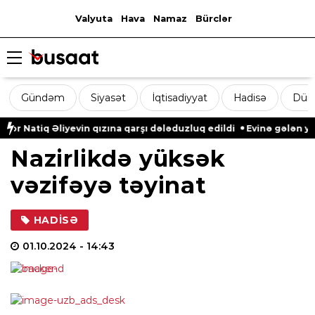
Valyuta
Hava
Namaz
Bürclər
Gündəm
Siyasət
İqtisadiyyat
Hadisə
Dün
Natiq Əliyevin qızına qarşı dələduzluq edildi
Evinə gələn yol q
Nazirlikdə yüksək
vəzifəyə təyinat
HADISƏ
01.10.2024
- 14:43