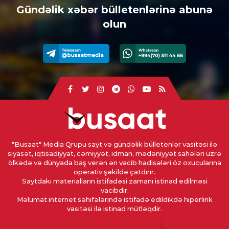
Gündəlik xəbər bülletenlərinə abunə
olun
"Busaat" Media Qrupu sayt və gündəlik bülletenlər vasitəsi ilə
siyasət, iqtisadiyyat, cəmiyyət, idman, mədəniyyət sahələri üzrə
ölkədə və dünyada baş verən ən vacib hadisələri öz oxucularına
operativ şəkildə çatdırır.
Saytdakı materialların istifadəsi zamanı istinad edilməsi
vacibdir.
Məlumat internet səhifələrində istifadə edildikdə hiperlink
vasitəsi ilə istinad mütləqdir.