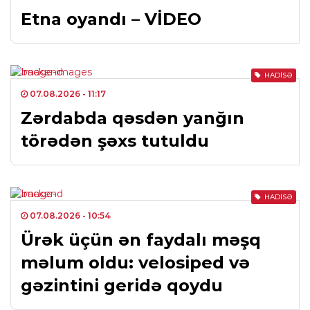
Etna oyandı – VİDEO
HADISƏ
07.08.2026
- 11:17
Zərdabda qəsdən yanğın
törədən şəxs tutuldu
HADISƏ
07.08.2026
- 10:54
Ürək üçün ən faydalı məşq
məlum oldu: velosiped və
gəzintini geridə qoydu