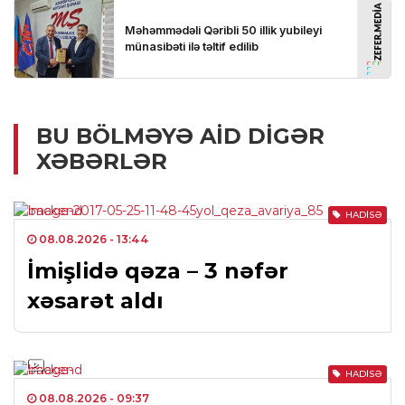
BU BÖLMƏYƏ AID DIGƏR
XƏBƏRLƏR
HADISƏ
08.08.2026
- 13:44
İmişlidə qəza – 3 nəfər
xəsarət aldı
HADISƏ
08.08.2026
- 09:37