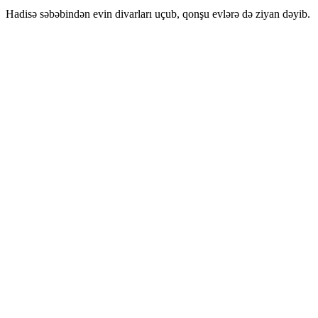
Hadisə səbəbindən evin divarları uçub, qonşu evlərə də ziyan dəyib.