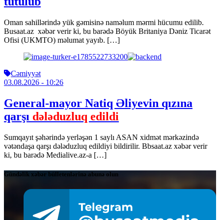
tutulub
Oman sahillərində yük gəmisinə naməlum mərmi hücumu edilib.
Busaat.az xəbər verir ki, bu barədə Böyük Britaniya Dəniz Ticarət
Ofisi (UKMTO) məlumat yayıb. […]
Cəmiyyət
03.08.2026
- 10:26
General-mayor Natiq Əliyevin qızına
qarşı
dələduzluq edildi
Sumqayıt şəhərində yerləşən 1 saylı ASAN xidmət mərkəzində
vətəndaşa qarşı dələduzluq edildiyi bildirilir. Bbsaat.az xəbər verir
ki, bu barədə Medialive.az-a […]
Gündəlik xəbər bülletenlərinə abunə olun