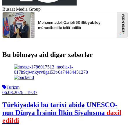
Busaat Media Group
Bu bölməyə aid digər xəbərlər
Turizm
06.08.2026
- 19:37
Türkiyədəki bu tarixi abidə UNESCO-
nun Dünya İrsinin İlkin Siyahısına
daxil
edildi