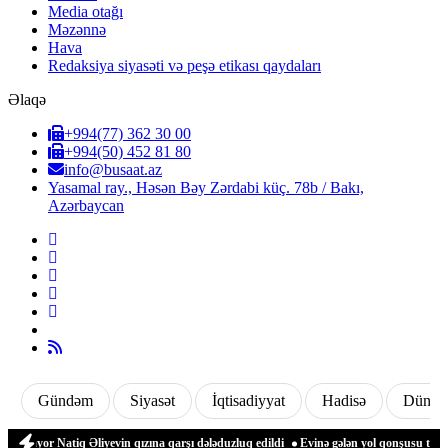
Media otağı
Məzənnə
Hava
Redaksiya siyasəti və peşə etikası qaydaları
Əlaqə
+994(77) 362 30 00
+994(50) 452 81 80
info@busaat.az
Yasamal ray., Həsən Bəy Zərdabi küç. 78b / Bakı,
Azərbaycan
Gündəm
Siyasət
İqtisadiyyat
Hadisə
Dünya
or Natiq Əliyevin qızına qarşı dələduzluq edildi
Evinə gələn yol qonşusu tərəfində