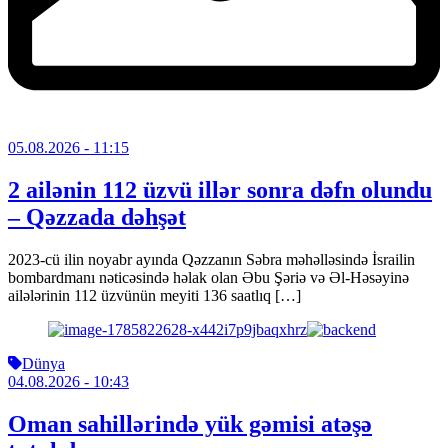
05.08.2026
- 11:15
2 ailənin 112 üzvü illər sonra dəfn olundu
– Qəzzada dəhşət
2023-cü ilin noyabr ayında Qəzzanın Səbra məhəlləsində İsrailin
bombardmanı nəticəsində həlak olan Əbu Şəriə və Əl-Həsəyinə
ailələrinin 112 üzvünün meyiti 136 saatlıq […]
Dünya
04.08.2026
- 10:43
Oman sahillərində yük gəmisi atəşə