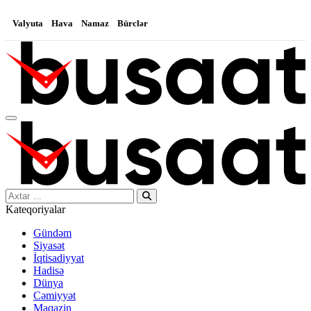
Valyuta
Hava
Namaz
Bürclər
Search…
Kateqoriyalar
Gündəm
Siyasət
İqtisadiyyat
Hadisə
Dünya
Cəmiyyət
Maqazin