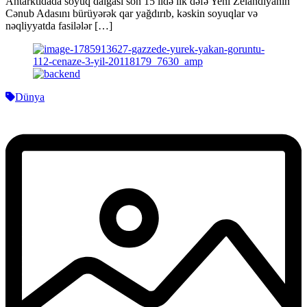
Antarktidada soyuq dalğası son 15 ildə ilk dəfə Yeni Zelandiyanın
Cənub Adasını bürüyərək qar yağdırıb, kəskin soyuqlar və
nəqliyyatda fasilələr […]
Dünya