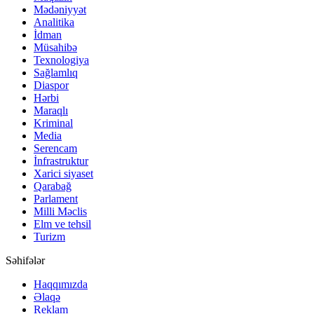
Mədəniyyət
Analitika
İdman
Müsahibə
Texnologiya
Sağlamlıq
Diaspor
Hərbi
Maraqlı
Kriminal
Media
Serencam
İnfrastruktur
Xarici siyaset
Qarabağ
Parlament
Milli Məclis
Elm ve tehsil
Turizm
Səhifələr
Haqqımızda
Əlaqə
Reklam