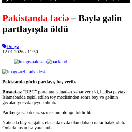
Pakistanda faciə
– Bəylə gəlin
partlayışda öldü
Dünya
12.01.2026
- 11:50
Pakistanda güclü partlayış baş verib.
Busaat.az
“BBC” portalına istinadən xəbər verir ki, hadisə paytaxt
İslamabadda təşkil edilən toy məclisindən sonra bəy və gəlinin
gecələdiyi evdə qeydə alınıb.
Partlayışa səbəb qaz sızmasının olduğu bildirilib.
Nəticədə bəy və gəlin, eləcə də evdə olan daha 6 nəfər həlak olub.
Onlarla insan isə yaralanıb.