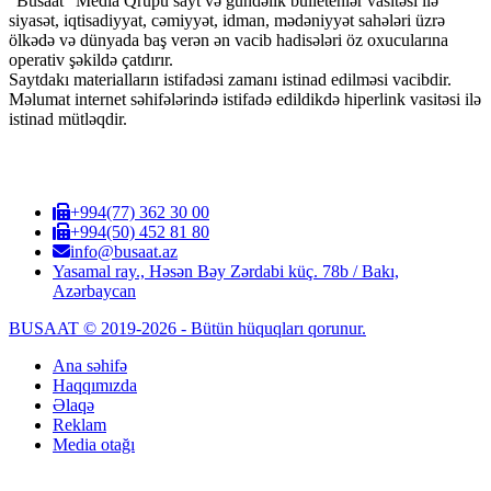
"Busaat" Media Qrupu sayt və gündəlik bülletenlər vasitəsi ilə
siyasət, iqtisadiyyat, cəmiyyət, idman, mədəniyyət sahələri üzrə
ölkədə və dünyada baş verən ən vacib hadisələri öz oxucularına
operativ şəkildə çatdırır.
Saytdakı materialların istifadəsi zamanı istinad edilməsi vacibdir.
Məlumat internet səhifələrində istifadə edildikdə hiperlink vasitəsi ilə
istinad mütləqdir.
+994(77) 362 30 00
+994(50) 452 81 80
info@busaat.az
Yasamal ray., Həsən Bəy Zərdabi küç. 78b / Bakı,
Azərbaycan
BUSAAT © 2019-2026 - Bütün hüquqları qorunur.
Ana səhifə
Haqqımızda
Əlaqə
Reklam
Media otağı