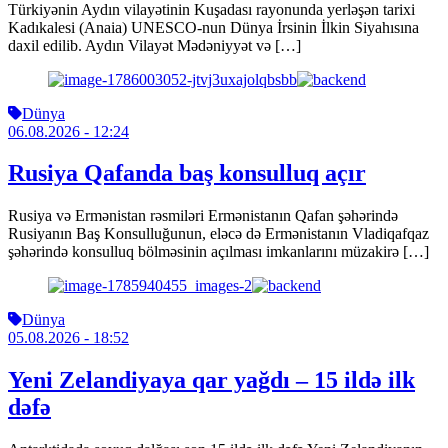
Türkiyənin Aydın vilayətinin Kuşadası rayonunda yerləşən tarixi
Kadıkalesi (Anaia) UNESCO-nun Dünya İrsinin İlkin Siyahısına
daxil edilib. Aydın Vilayət Mədəniyyət və […]
Dünya
06.08.2026
- 12:24
Rusiya Qafanda baş konsulluq açır
Rusiya və Ermənistan rəsmiləri Ermənistanın Qafan şəhərində
Rusiyanın Baş Konsulluğunun, eləcə də Ermənistanın Vladiqafqaz
şəhərində konsulluq bölməsinin açılması imkanlarını müzakirə […]
Dünya
05.08.2026
- 18:52
Yeni Zelandiyaya qar yağdı – 15 ildə ilk
dəfə