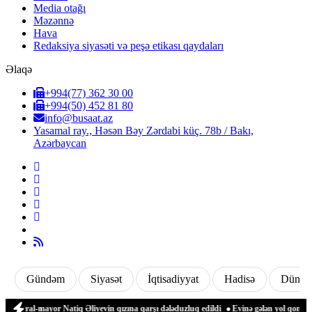
Media otağı
Məzənnə
Hava
Redaksiya siyasəti və peşə etikası qaydaları
Əlaqə
+994(77) 362 30 00
+994(50) 452 81 80
info@busaat.az
Yasamal ray., Həsən Bəy Zərdabi küç. 78b / Bakı,
Azərbaycan
Gündəm
Siyasət
İqtisadiyyat
Hadisə
Dünya
ral-mayor Natiq Əliyevin qızına qarşı dələduzluq edildi
Evinə gələn yol qonşusu tə