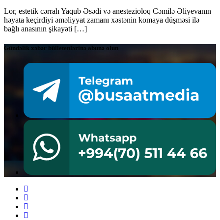
Lor, estetik cərrah Yaqub Əsədi və anestezioloq Cəmilə Əliyevanın
həyata keçirdiyi əməliyyat zamanı xəstənin komaya düşməsi ilə
bağlı anasının şikayəti […]
Gündəlik xəbər bülletenlərinə abunə olun