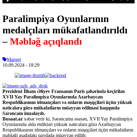
Paralimpiya Oyunlarının
medalçıları mükafatlandırıldı
–
Məbləğ açıqlandı
Manşet
10.09.2024
- 18:29
Prezident İlham Əliyev Fransanın Paris şəhərində keçirilən
XVII Yay Paralimpiya Oyunlarında Azərbaycan
Respublikasının idmançıları və onların məşqçiləri üçün yüksək
nəticələrə görə mükafatların müəyyən edilməsi haqqında
Sərəncam imzalayıb.
Busaat.az
xəbər verir ki, Sərəncama əsasən, XVII Yay Paralimpiya
Oyunlarında əldə etdikləri yüksək nəticələrə görə Azərbaycan
Respublikasının idmançıları və onların məşqçiləri üçün mükafatların
məbləği aşağıdakı qaydada müəyyən edilib: