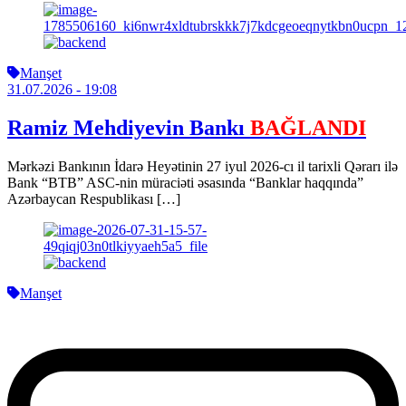
Manşet
31.07.2026
- 19:08
Ramiz Mehdiyevin Bankı
BAĞLANDI
Mərkəzi Bankının İdarə Heyətinin 27 iyul 2026-cı il tarixli Qərarı ilə
Bank “BTB” ASC-nin müraciəti əsasında “Banklar haqqında”
Azərbaycan Respublikası […]
Manşet