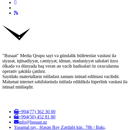
"Busaat" Media Qrupu sayt və gündəlik bülletenlər vasitəsi ilə
siyasət, iqtisadiyyat, cəmiyyət, idman, mədəniyyət sahələri üzrə
ölkədə və dünyada baş verən ən vacib hadisələri öz oxucularına
operativ şəkildə çatdırır.
Saytdakı materialların istifadəsi zamanı istinad edilməsi vacibdir.
Məlumat internet səhifələrində istifadə edildikdə hiperlink vasitəsi ilə
istinad mütləqdir.
+994(77) 362 30 00
+994(50) 452 81 80
info@busaat.az
Yasamal ray., Həsən Bəy Zərdabi küç. 78b / Bakı,