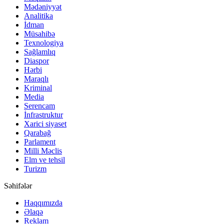
Mədəniyyət
Analitika
İdman
Müsahibə
Texnologiya
Sağlamlıq
Diaspor
Hərbi
Maraqlı
Kriminal
Media
Serencam
İnfrastruktur
Xarici siyaset
Qarabağ
Parlament
Milli Məclis
Elm ve tehsil
Turizm
Səhifələr
Haqqımızda
Əlaqə
Reklam