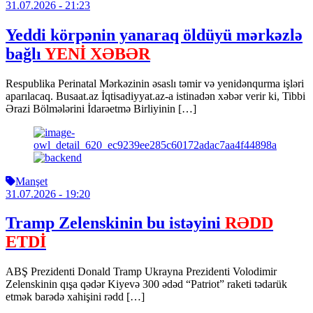
31.07.2026
- 21:23
Yeddi körpənin yanaraq öldüyü mərkəzlə
bağlı
YENİ XƏBƏR
Respublika Perinatal Mərkəzinin əsaslı təmir və yenidənqurma işləri
aparılacaq. Busaat.az İqtisadiyyat.az-a istinadən xəbər verir ki, Tibbi
Ərazi Bölmələrini İdarəetmə Birliyinin […]
Manşet
31.07.2026
- 19:20
Tramp Zelenskinin bu istəyini
RƏDD
ETDİ
ABŞ Prezidenti Donald Tramp Ukrayna Prezidenti Volodimir
Zelenskinin qışa qədər Kiyevə 300 ədəd “Patriot” raketi tədarük
etmək barədə xahişini rədd […]