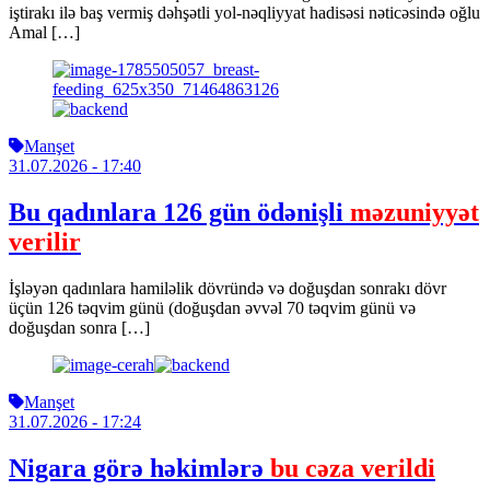
iştirakı ilə baş vermiş dəhşətli yol-nəqliyyat hadisəsi nəticəsində oğlu
Amal […]
Manşet
31.07.2026
- 17:40
Bu qadınlara 126 gün ödənişli
məzuniyyət
verilir
İşləyən qadınlara hamiləlik dövründə və doğuşdan sonrakı dövr
üçün 126 təqvim günü (doğuşdan əvvəl 70 təqvim günü və
doğuşdan sonra […]
Manşet
31.07.2026
- 17:24
Nigara görə həkimlərə
bu cəza verildi