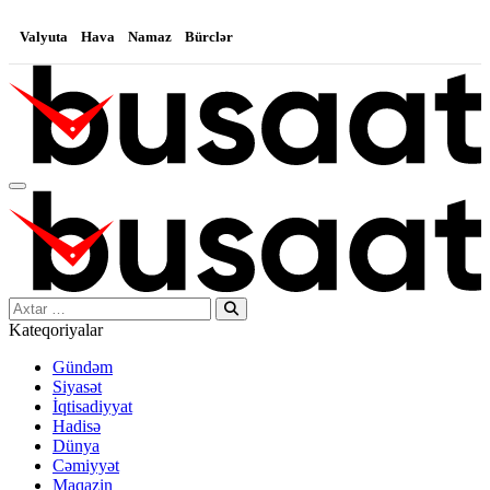
Valyuta
Hava
Namaz
Bürclər
Search…
Kateqoriyalar
Gündəm
Siyasət
İqtisadiyyat
Hadisə
Dünya
Cəmiyyət
Maqazin