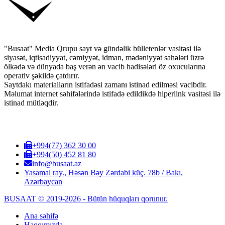
"Busaat" Media Qrupu sayt və gündəlik bülletenlər vasitəsi ilə
siyasət, iqtisadiyyat, cəmiyyət, idman, mədəniyyət sahələri üzrə
ölkədə və dünyada baş verən ən vacib hadisələri öz oxucularına
operativ şəkildə çatdırır.
Saytdakı materialların istifadəsi zamanı istinad edilməsi vacibdir.
Məlumat internet səhifələrində istifadə edildikdə hiperlink vasitəsi ilə
istinad mütləqdir.
+994(77) 362 30 00
+994(50) 452 81 80
info@busaat.az
Yasamal ray., Həsən Bəy Zərdabi küç. 78b / Bakı,
Azərbaycan
BUSAAT © 2019-2026 - Bütün hüquqları qorunur.
Ana səhifə
Haqqımızda