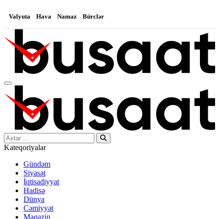
Valyuta
Hava
Namaz
Bürclər
Search…
Kateqoriyalar
Gündəm
Siyasət
İqtisadiyyat
Hadisə
Dünya
Cəmiyyət
Maqazin