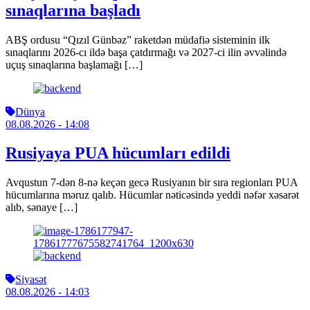
sınaqlarına başladı
ABŞ ordusu “Qızıl Günbəz” raketdən müdafiə sisteminin ilk
sınaqlarını 2026-cı ildə başa çatdırmağı və 2027-ci ilin əvvəlində
uçuş sınaqlarına başlamağı […]
Dünya
08.08.2026
- 14:08
Rusiyaya PUA hücumları edildi
Avqustun 7-dən 8-nə keçən gecə Rusiyanın bir sıra regionları PUA
hücumlarına məruz qalıb. Hücumlar nəticəsində yeddi nəfər xəsarət
alıb, sənaye […]
Siyasət
08.08.2026
- 14:03