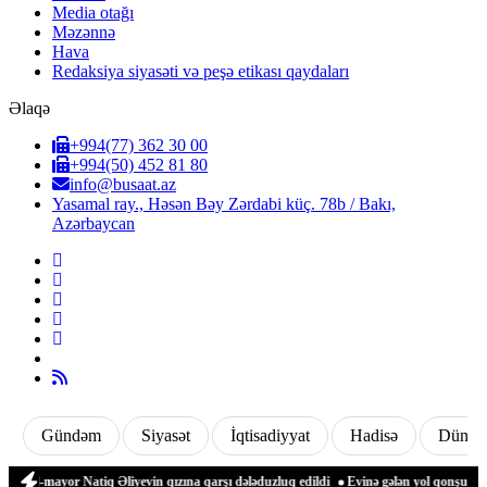
Media otağı
Məzənnə
Hava
Redaksiya siyasəti və peşə etikası qaydaları
Əlaqə
+994(77) 362 30 00
+994(50) 452 81 80
info@busaat.az
Yasamal ray., Həsən Bəy Zərdabi küç. 78b / Bakı,
Azərbaycan
Gündəm
Siyasət
İqtisadiyyat
Hadisə
Dünya
l-mayor Natiq Əliyevin qızına qarşı dələduzluq edildi
Evinə gələn yol qonşusu tərəf