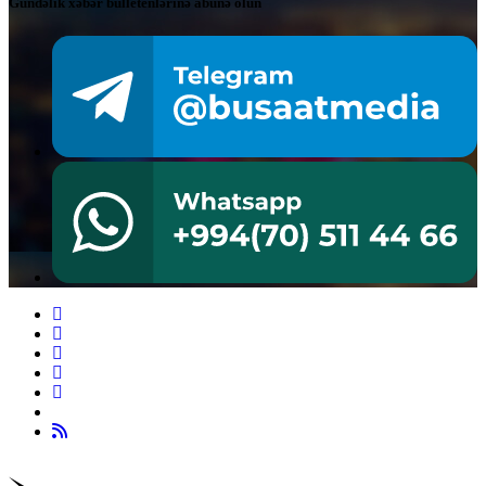
Gündəlik xəbər bülletenlərinə abunə olun