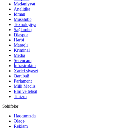
Mədəniyyət
Analitika
İdman
Müsahibə
Texnologiya
Sağlamlıq
Diaspor
Hərbi
Maraqlı
Kriminal
Media
Serencam
İnfrastruktur
Xarici siyaset
Qarabağ
Parlament
Milli Məclis
Elm ve tehsil
Turizm
Səhifələr
Haqqımızda
Əlaqə
Reklam