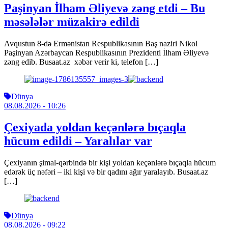
Paşinyan İlham Əliyevə zəng etdi – Bu
məsələlər müzakirə edildi
Avqustun 8-də Ermənistan Respublikasının Baş naziri Nikol
Paşinyan Azərbaycan Respublikasının Prezidenti İlham Əliyevə
zəng edib. Busaat.az xəbər verir ki, telefon […]
Dünya
08.08.2026
- 10:26
Çexiyada yoldan keçənlərə bıçaqla
hücum edildi – Yaralılar var
Çexiyanın şimal-qərbində bir kişi yoldan keçənlərə bıçaqla hücum
edərək üç nəfəri – iki kişi və bir qadını ağır yaralayıb. Busaat.az
[…]
Dünya
08.08.2026
- 09:22