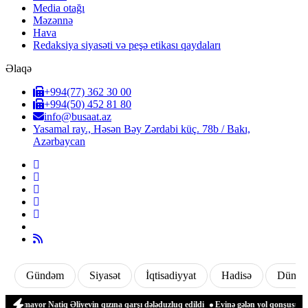
Media otağı
Məzənnə
Hava
Redaksiya siyasəti və peşə etikası qaydaları
Əlaqə
+994(77) 362 30 00
+994(50) 452 81 80
info@busaat.az
Yasamal ray., Həsən Bəy Zərdabi küç. 78b / Bakı,
Azərbaycan
Gündəm
Siyasət
İqtisadiyyat
Hadisə
Dünya
r Natiq Əliyevin qızına qarşı dələduzluq edildi
Evinə gələn yol qonşusu tərəfindən