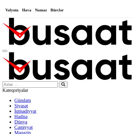
Valyuta
Hava
Namaz
Bürclər
Search…
Kateqoriyalar
Gündəm
Siyasət
İqtisadiyyat
Hadisə
Dünya
Cəmiyyət
Maqazin