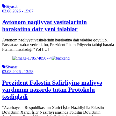
Siyasət
03.08.2026
- 15:07
Avtonom nəqliyyat vasitələrinin
hərəkətinə dair yeni tələblər
Avtonom nəqliyyat vasitələrinin hərəkətinə dair tələblər qoyulub.
Busaat.az xəbər verir ki, bu, Prezident İlham Əliyevin tətbiqi barədə
Fərman imzaladığı “Yol […]
Siyasət
03.08.2026
- 13:58
Prezident Fələstin Səfirliyinə maliyyə
yardımını nəzərdə tutan Protokolu
təsdiqlədi
“Azərbaycan Respublikasının Xarici İşlər Nazirliyi ilə Fələstin
Dövlətinin Xarici İşlər Nazirliyi arasında Fələstin Dövlətinin