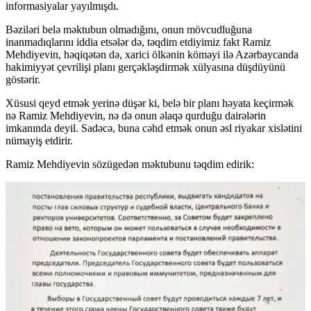
informasiyalar yayılmışdı.
Bəziləri belə məktubun olmadığını, onun mövcudluğuna
inanmadıqlarını iddia etsələr də, təqdim etdiyimiz fakt Ramiz
Mehdiyevin, həqiqətən də, xarici ölkənin köməyi ilə Azərbaycanda
hakimiyyət çevrilişi planı gerçəkləşdirmək xülyasına düşdüyünü
göstərir.
Xüsusi qeyd etmək yerinə düşər ki, belə bir planı həyata keçirmək
nə Ramiz Mehdiyevin, nə də onun əlaqə qurduğu dairələrin
imkanında deyil. Sadəcə, buna cəhd etmək onun əsl riyakar xislətini
nümayiş etdirir.
Ramiz Mehdiyevin sözügedən məktubunu təqdim edirik: