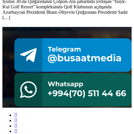
İyulun 30-da Qırğızıstanın Çolpon-Ata şəhərində yerləşən “Issyk-
Kul Golf Resort” kompleksində Qolf Klubunun açılışında
Azərbaycan Prezidenti İlham Əliyevin Qırğızıstan Prezidenti Sadır
[…]
Gündəlik xəbər bülletenlərinə abunə olun