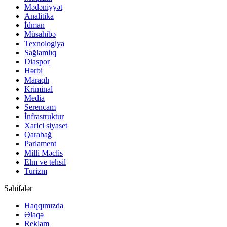
Mədəniyyət
Analitika
İdman
Müsahibə
Texnologiya
Sağlamlıq
Diaspor
Hərbi
Maraqlı
Kriminal
Media
Serencam
İnfrastruktur
Xarici siyaset
Qarabağ
Parlament
Milli Məclis
Elm ve tehsil
Turizm
Səhifələr
Haqqımızda
Əlaqə
Reklam