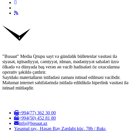
"Busaat" Media Qrupu sayt və gündəlik bülletenlər vasitəsi ilə
siyasət, iqtisadiyyat, cəmiyyət, idman, mədəniyyət sahələri üzrə
ölkədə və dünyada baş verən ən vacib hadisələri öz oxucularına
operativ şəkildə çatdırır.
Saytdakı materialların istifadəsi zamanı istinad edilməsi vacibdir.
Məlumat internet səhifələrində istifadə edildikdə hiperlink vasitəsi ilə
istinad mütləqdir.
+994(77) 362 30 00
+994(50) 452 81 80
info@busaat.az
Yasamal ray., Həsən Bəy Zərdabi küç. 78b / Bakı,