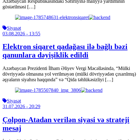
Azərbaycan Respublikasındakı Səfirliyinə maliyyə yardımının
göstərilməsi […]
Siyasət
03.08.2026
- 13:55
Elektron siqaret qadağası ilə bağlı bəzi
qanunlara dəyişiklik edildi
Azərbaycan Prezidenti İlham Əliyev Vergi Məcəlləsində, “Mülki
dövriyyədə olmasına yol verilməyən (mülki dövriyyədən çıxarılmış)
əşyaların siyahısı haqqında” və “Qida təhlükəsizliyi […]
Siyasət
31.07.2026
- 20:29
Çolpon-Atadan verilən siyasi və strateji
mesaj