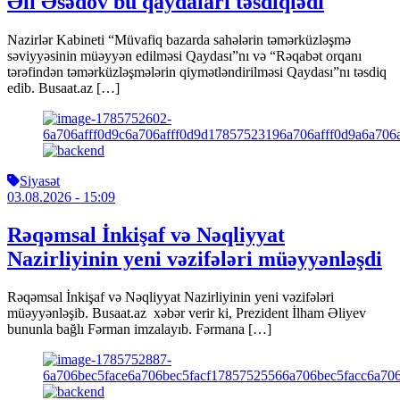
Əli Əsədov bu qaydaları təsdiqlədi
Nazirlər Kabineti “Müvafiq bazarda sahələrin təmərküzləşmə
səviyyəsinin müəyyən edilməsi Qaydası”nı və “Rəqabət orqanı
tərəfindən təmərküzləşmələrin qiymətləndirilməsi Qaydası”nı təsdiq
edib. Busaat.az […]
Siyasət
03.08.2026
- 15:09
Rəqəmsal İnkişaf və Nəqliyyat
Nazirliyinin yeni vəzifələri müəyyənləşdi
Rəqəmsal İnkişaf və Nəqliyyat Nazirliyinin yeni vəzifələri
müəyyənləşib. Busaat.az xəbər verir ki, Prezident İlham Əliyev
bununla bağlı Fərman imzalayıb. Fərmana […]