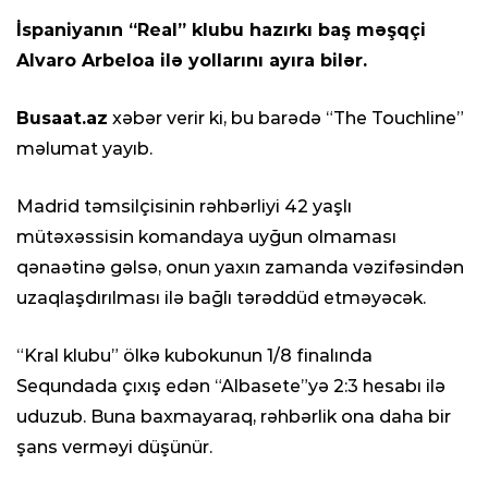
İspaniyanın “Real” klubu hazırkı baş məşqçi
Alvaro Arbeloa ilə yollarını ayıra bilər.
Busaat.az
xəbər verir ki, bu barədə “The Touchline”
məlumat yayıb.
Madrid təmsilçisinin rəhbərliyi 42 yaşlı
mütəxəssisin komandaya uyğun olmaması
qənaətinə gəlsə, onun yaxın zamanda vəzifəsindən
uzaqlaşdırılması ilə bağlı tərəddüd etməyəcək.
“Kral klubu” ölkə kubokunun 1/8 finalında
Sequndada çıxış edən “Albasete”yə 2:3 hesabı ilə
uduzub. Buna baxmayaraq, rəhbərlik ona daha bir
şans verməyi düşünür.