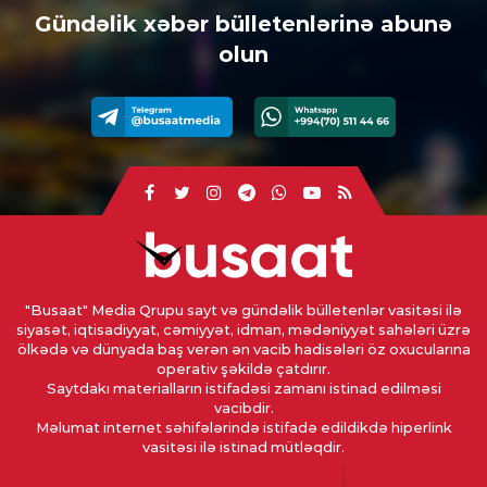
Gündəlik xəbər bülletenlərinə abunə
olun
"Busaat" Media Qrupu sayt və gündəlik bülletenlər vasitəsi ilə
siyasət, iqtisadiyyat, cəmiyyət, idman, mədəniyyət sahələri üzrə
ölkədə və dünyada baş verən ən vacib hadisələri öz oxucularına
operativ şəkildə çatdırır.
Saytdakı materialların istifadəsi zamanı istinad edilməsi
vacibdir.
Məlumat internet səhifələrində istifadə edildikdə hiperlink
vasitəsi ilə istinad mütləqdir.