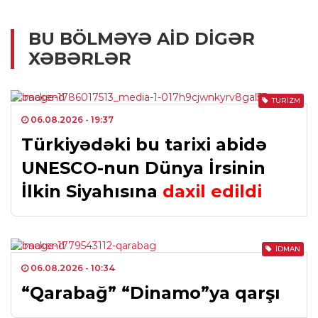
BU BÖLMƏYƏ AID DIGƏR
XƏBƏRLƏR
TURIZM
06.08.2026
- 19:37
Türkiyədəki bu tarixi abidə
UNESCO-nun Dünya İrsinin
İlkin Siyahısına
daxil edildi
İDMAN
06.08.2026
- 10:34
“Qarabağ” “Dinamo”ya qarşı