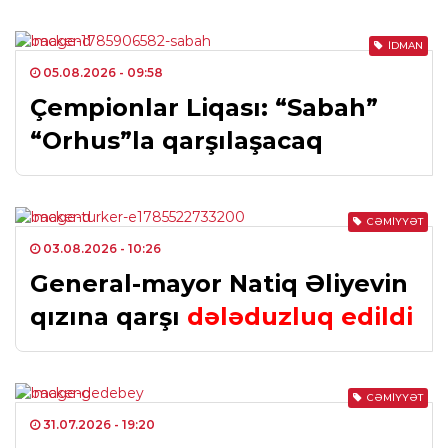
İDMAN
05.08.2026
- 09:58
Çempionlar Liqası: “Sabah”
“Orhus”la qarşılaşacaq
CƏMIYYƏT
03.08.2026
- 10:26
General-mayor Natiq Əliyevin
qızına qarşı
dələduzluq edildi
CƏMIYYƏT
31.07.2026
- 19:20