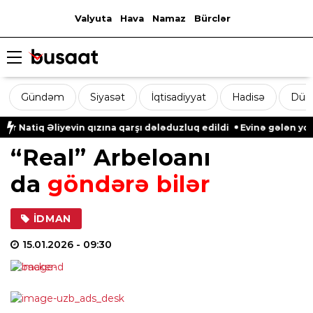
Valyuta
Hava
Namaz
Bürclər
Gündəm
Siyasət
İqtisadiyyat
Hadisə
Dün
atiq Əliyevin qızına qarşı dələduzluq edildi
Evinə gələn yol qo
“Real” Arbeloanı
da
göndərə bilər
İDMAN
15.01.2026
- 09:30