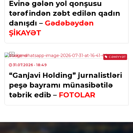
Evinə gələn yol qonşusu
tərəfindən zəbt edilən qadın
danışdı –
Gədəbəydən
ŞİKAYƏT
CƏMIYYƏT
31.07.2026
- 18:49
“Ganjavi Holding” jurnalistləri
peşə bayramı münasibətilə
təbrik edib –
FOTOLAR