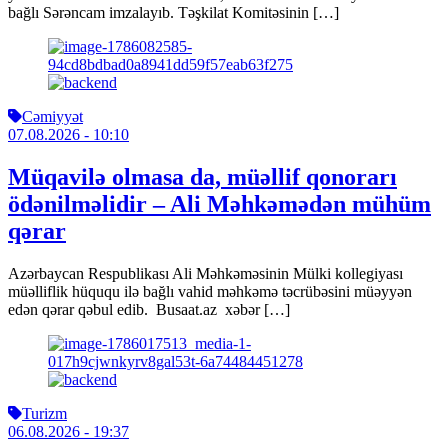
bağlı Sərəncam imzalayıb. Təşkilat Komitəsinin […]
Cəmiyyət
07.08.2026
- 10:10
Müqavilə olmasa da, müəllif qonorarı
ödənilməlidir – Ali Məhkəmədən mühüm
qərar
Azərbaycan Respublikası Ali Məhkəməsinin Mülki kollegiyası
müəlliflik hüququ ilə bağlı vahid məhkəmə təcrübəsini müəyyən
edən qərar qəbul edib. Busaat.az xəbər […]
Turizm
06.08.2026
- 19:37