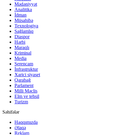
Mədəniyyət
Analitika
İdman
Müsahibə
Texnologiya
Sağlamlıq
Diaspor
Hərbi
Maraqlı
Kriminal
Media
Serencam
İnfrastruktur
Xarici siyaset
Qarabağ
Parlament
Milli Məclis
Elm ve tehsil
Turizm
Səhifələr
Haqqımızda
Əlaqə
Reklam