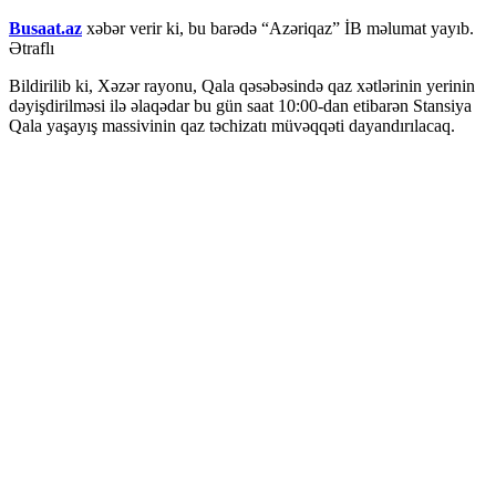
Busaat.az
xəbər verir ki, bu barədə “Azəriqaz” İB məlumat yayıb.
Ətraflı
Bildirilib ki, Xəzər rayonu, Qala qəsəbəsində qaz xətlərinin yerinin
dəyişdirilməsi ilə əlaqədar bu gün saat 10:00-dan etibarən Stansiya
Qala yaşayış massivinin qaz təchizatı müvəqqəti dayandırılacaq.