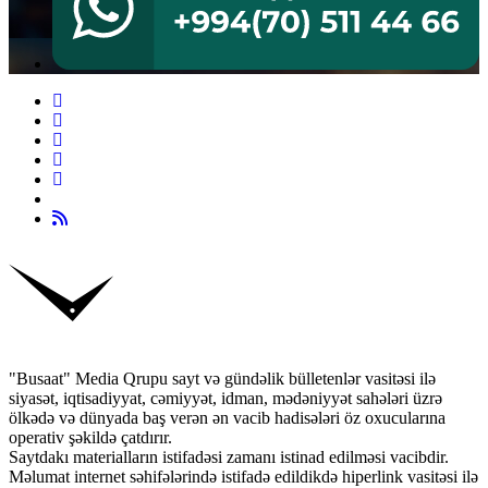
"Busaat" Media Qrupu sayt və gündəlik bülletenlər vasitəsi ilə
siyasət, iqtisadiyyat, cəmiyyət, idman, mədəniyyət sahələri üzrə
ölkədə və dünyada baş verən ən vacib hadisələri öz oxucularına
operativ şəkildə çatdırır.
Saytdakı materialların istifadəsi zamanı istinad edilməsi vacibdir.
Məlumat internet səhifələrində istifadə edildikdə hiperlink vasitəsi ilə