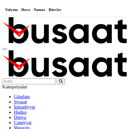
Valyuta
Hava
Namaz
Bürclər
Search…
Kateqoriyalar
Gündəm
Siyasət
İqtisadiyyat
Hadisə
Dünya
Cəmiyyət
Maqazin