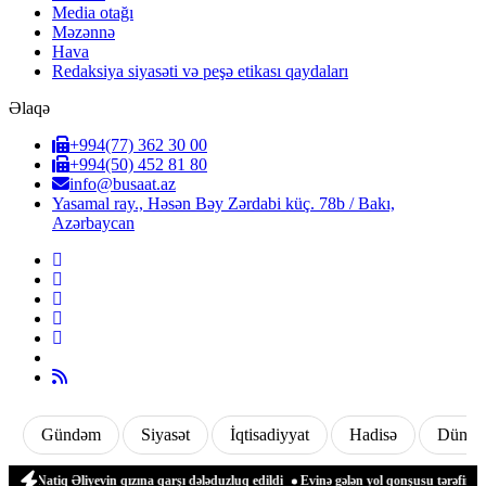
Media otağı
Məzənnə
Hava
Redaksiya siyasəti və peşə etikası qaydaları
Əlaqə
+994(77) 362 30 00
+994(50) 452 81 80
info@busaat.az
Yasamal ray., Həsən Bəy Zərdabi küç. 78b / Bakı,
Azərbaycan
Gündəm
Siyasət
İqtisadiyyat
Hadisə
Dünya
Natiq Əliyevin qızına qarşı dələduzluq edildi
Evinə gələn yol qonşusu tərəfindən z