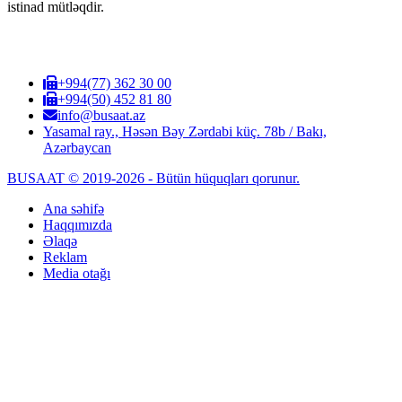
istinad mütləqdir.
+994(77) 362 30 00
+994(50) 452 81 80
info@busaat.az
Yasamal ray., Həsən Bəy Zərdabi küç. 78b / Bakı,
Azərbaycan
BUSAAT © 2019-2026 - Bütün hüquqları qorunur.
Ana səhifə
Haqqımızda
Əlaqə
Reklam
Media otağı