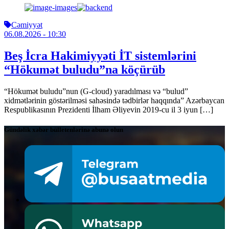
Cəmiyyət
06.08.2026
- 10:30
Beş İcra Hakimiyyəti İT sistemlərini
“Hökumət buludu”na köçürüb
“Hökumət buludu”nun (G-cloud) yaradılması və “bulud”
xidmətlərinin göstərilməsi sahəsində tədbirlər haqqında” Azərbaycan
Respublikasının Prezidenti İlham Əliyevin 2019-cu il 3 iyun […]
Gündəlik xəbər bülletenlərinə abunə olun