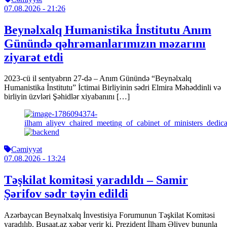
07.08.2026
- 21:26
Beynəlxalq Humanistika İnstitutu Anım
Günündə qəhrəmanlarımızın məzarını
ziyarət etdi
2023-cü il sentyabrın 27-də – Anım Günündə “Beynəlxalq
Humanistika İnstitutu” İctimai Birliyinin sədri Elmira Məhəddinli və
birliyin üzvləri Şəhidlər xiyabanını […]
Cəmiyyət
07.08.2026
- 13:24
Təşkilat komitəsi yaradıldı – Samir
Şərifov sədr təyin edildi
Azərbaycan Beynəlxalq İnvestisiya Forumunun Təşkilat Komitəsi
yaradılıb. Busaat.az xəbər verir ki, Prezident İlham Əliyev bununla