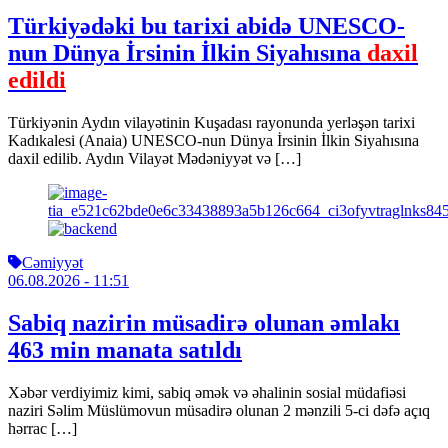
Türkiyədəki bu tarixi abidə UNESCO-
nun Dünya İrsinin İlkin Siyahısına
daxil
edildi
Türkiyənin Aydın vilayətinin Kuşadası rayonunda yerləşən tarixi
Kadıkalesi (Anaia) UNESCO-nun Dünya İrsinin İlkin Siyahısına
daxil edilib. Aydın Vilayət Mədəniyyət və […]
Cəmiyyət
06.08.2026
- 11:51
Sabiq nazirin müsadirə olunan əmlakı
463 min manata satıldı
Xəbər verdiyimiz kimi, sabiq əmək və əhalinin sosial müdafiəsi
naziri Səlim Müslümovun müsadirə olunan 2 mənzili 5-ci dəfə açıq
hərrac […]