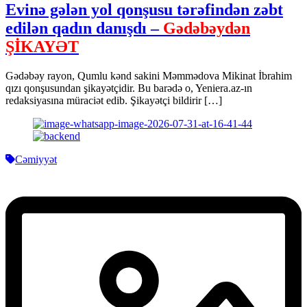
Evinə gələn yol qonşusu tərəfindən zəbt
edilən qadın danışdı –
Gədəbəydən
ŞİKAYƏT
Gədəbəy rayon, Qumlu kənd sakini Məmmədova Mikinat İbrahim
qızı qonşusundan şikayətçidir. Bu barədə o, Yeniera.az-ın
redaksiyasına müraciət edib. Şikayətçi bildirir […]
Cəmiyyət