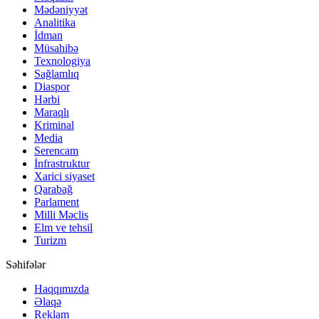
Mədəniyyət
Analitika
İdman
Müsahibə
Texnologiya
Sağlamlıq
Diaspor
Hərbi
Maraqlı
Kriminal
Media
Serencam
İnfrastruktur
Xarici siyaset
Qarabağ
Parlament
Milli Məclis
Elm ve tehsil
Turizm
Səhifələr
Haqqımızda
Əlaqə
Reklam