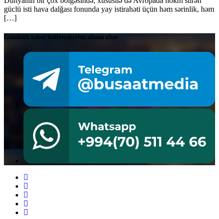
Dünyanın bir çox bölgəsində, xüsusilə də Avropada hökm sürən
güclü isti hava dalğası fonunda yay istirahəti üçün həm sərinlik, həm
[…]
Gündəlik xəbər bülletenlərinə abunə olun