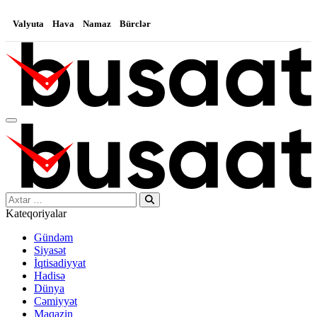
Valyuta
Hava
Namaz
Bürclər
Search…
Kateqoriyalar
Gündəm
Siyasət
İqtisadiyyat
Hadisə
Dünya
Cəmiyyət
Maqazin