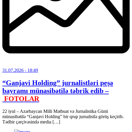
31.07.2026
- 18:49
“Ganjavi Holding” jurnalistləri peşə
bayramı münasibətilə təbrik edib –
FOTOLAR
22 iyul – Azərbaycan Milli Mətbuat və Jurnalistika Günü
münasibətilə “Ganjavi Holding” bir qrup jurnalistlə görüş keçirib.
Tədbir çərçivəsində media […]