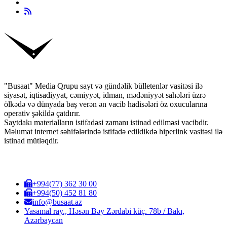
"Busaat" Media Qrupu sayt və gündəlik bülletenlər vasitəsi ilə
siyasət, iqtisadiyyat, cəmiyyət, idman, mədəniyyət sahələri üzrə
ölkədə və dünyada baş verən ən vacib hadisələri öz oxucularına
operativ şəkildə çatdırır.
Saytdakı materialların istifadəsi zamanı istinad edilməsi vacibdir.
Məlumat internet səhifələrində istifadə edildikdə hiperlink vasitəsi ilə
istinad mütləqdir.
+994(77) 362 30 00
+994(50) 452 81 80
info@busaat.az
Yasamal ray., Həsən Bəy Zərdabi küç. 78b / Bakı,
Azərbaycan