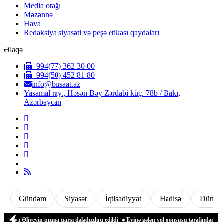
Media otağı
Məzənnə
Hava
Redaksiya siyasəti və peşə etikası qaydaları
Əlaqə
+994(77) 362 30 00
+994(50) 452 81 80
info@busaat.az
Yasamal ray., Həsən Bəy Zərdabi küç. 78b / Bakı,
Azərbaycan
Gündəm
Siyasət
İqtisadiyyat
Hadisə
Dünya
liyevin qızına qarşı dələduzluq edildi
Evinə gələn yol qonşusu tərəfindən zəbt edi