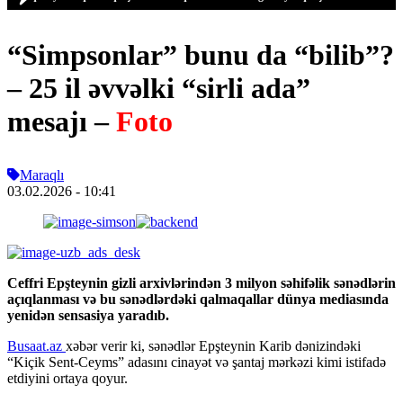
“Simpsonlar” bunu da “bilib”?
– 25 il əvvəlki “sirli ada”
mesajı –
Foto
Maraqlı
03.02.2026
- 10:41
Ceffri Epşteynin gizli arxivlərindən 3 milyon səhifəlik sənədlərin
açıqlanması və bu sənədlərdəki qalmaqallar dünya mediasında
yenidən sensasiya yaradıb.
Busaat.az
xəbər verir ki, sənədlər Epşteynin Karib dənizindəki
“Kiçik Sent-Ceyms” adasını cinayət və şantaj mərkəzi kimi istifadə
etdiyini ortaya qoyur.