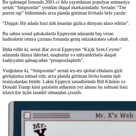
Bu qalmaqal fonunda 2001-ci ildə yayımlanan populyar animasiya
serialı “Simpsonlar” yenidən diqqət mərkəzindədir. Serialın “The
parent rap” bölümündə arxa planda görünən lövhədə belə yazılır:
“Diqqət: Bir adada bəzi dəli insanlar gizlicə dünyanı idarə edirlər”.
Bu səhnə sosial şəbəkələrdə Epşteynin adasında baş verən
hadisələrin ortaya çıxması fonunda geniş müzakirələrə səbəb olub.
İddia edilir ki, serial illər əvvəl Epşteynin “Kiçik Sent-Ceyms”
adasında dünya liderləri, məşhurlar və milyarderlərlə əlaqəli
fəaliyyətini qabaqcadan “proqnozlaşdırıb”.
Vurğulanır ki, “Simpsonlar” serialı tez-tez qlobal elitaların gizli
görüşlərinə istinad edir, arxa planda görünən lövhə həmin tipli
ironiyalardan biridir. Lakin Epşteyn sənədlərində Bill Klinton və
Donald Tramp kimi şəxslərin adlarının yer alması bu səhnəni bəzi
izləyicilər üçün təsadüf olmaqdan çıxarıb.