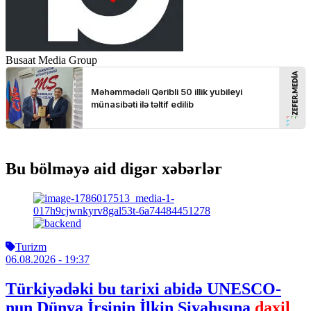
Busaat Media Group
Bu bölməyə aid digər xəbərlər
Turizm
06.08.2026
- 19:37
Türkiyədəki bu tarixi abidə UNESCO-
nun Dünya İrsinin İlkin Siyahısına
daxil