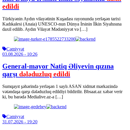
edildi
Türkiyənin Aydın vilayətinin Kuşadası rayonunda yerləşən tarixi
Kadıkalesi (Anaia) UNESCO-nun Dünya İrsinin İlkin Siyahısına
daxil edilib. Aydın Vilayət Mədəniyyət və […]
Cəmiyyət
03.08.2026
- 10:26
General-mayor Natiq Əliyevin qızına
qarşı
dələduzluq edildi
Sumqayıt şəhərində yerləşən 1 saylı ASAN xidmət mərkəzində
vətəndaşa qarşı dələduzluq edildiyi bildirilir. Bbsaat.az xəbər verir
ki, bu barədə Medialive.az-a […]
Cəmiyyət
31.07.2026
- 19:20