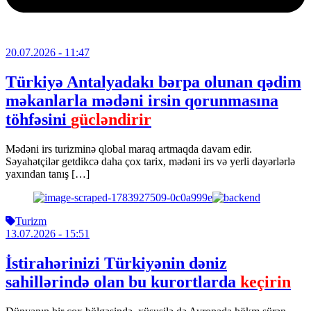
20.07.2026
- 11:47
Türkiyə Antalyadakı bərpa olunan qədim
məkanlarla mədəni irsin qorunmasına
töhfəsini
gücləndirir
Mədəni irs turizminə qlobal maraq artmaqda davam edir.
Səyahətçilər getdikcə daha çox tarix, mədəni irs və yerli dəyərlərlə
yaxından tanış […]
Turizm
13.07.2026
- 15:51
İstirahərinizi Türkiyənin dəniz
sahillərində olan bu kurortlarda
keçirin