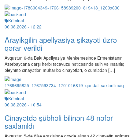
Kriminal
06.08.2026
- 12:22
Arayikgilin apellyasiya şikayəti üzrə
qərar verildi
Avqustun 6-da Bakı Apellyasiya Məhkəməsində Ermənistanın
Azərbaycana qarşı hərbi təcavüzü nəticəsində sülh və insanlıq
əleyhinə cinayətlər, müharibə cinayətləri, o cümlədən […]
Kriminal
06.08.2026
- 10:54
Cinayətdə şübhəli bilinən 48 nəfər
saxlanıldı
Avqustun 5-də ölkə ərazisində qeydə alınan 42 cinayətin açılması