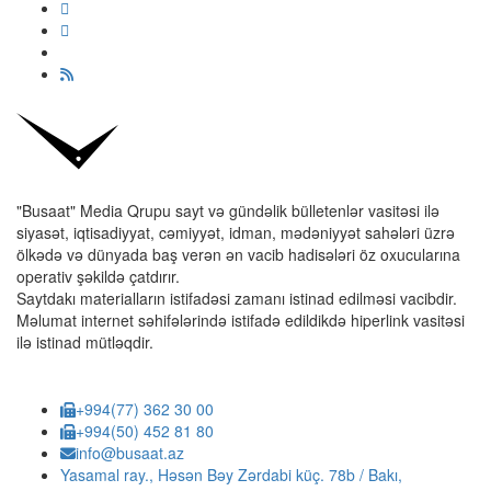
"Busaat" Media Qrupu sayt və gündəlik bülletenlər vasitəsi ilə
siyasət, iqtisadiyyat, cəmiyyət, idman, mədəniyyət sahələri üzrə
ölkədə və dünyada baş verən ən vacib hadisələri öz oxucularına
operativ şəkildə çatdırır.
Saytdakı materialların istifadəsi zamanı istinad edilməsi vacibdir.
Məlumat internet səhifələrində istifadə edildikdə hiperlink vasitəsi
ilə istinad mütləqdir.
+994(77) 362 30 00
+994(50) 452 81 80
info@busaat.az
Yasamal ray., Həsən Bəy Zərdabi küç. 78b / Bakı,