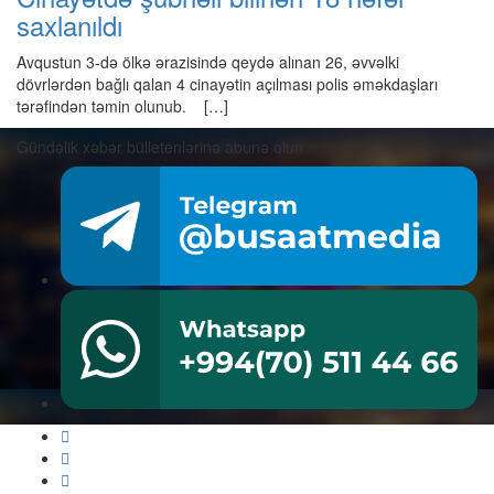
saxlanıldı
Avqustun 3-də ölkə ərazisində qeydə alınan 26, əvvəlki
dövrlərdən bağlı qalan 4 cinayətin açılması polis əməkdaşları
tərəfindən təmin olunub. […]
Gündəlik xəbər bülletenlərinə abunə olun