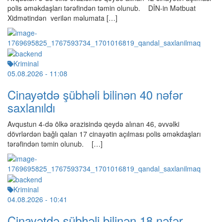
polis əməkdaşları tərəfindən təmin olunub. DİN-in Mətbuat
Xidmətindən verilən məlumata […]
Kriminal
05.08.2026
- 11:08
Cinayətdə şübhəli bilinən 40 nəfər
saxlanıldı
Avqustun 4-də ölkə ərazisində qeydə alınan 46, əvvəlki
dövrlərdən bağlı qalan 17 cinayətin açılması polis əməkdaşları
tərəfindən təmin olunub. […]
Kriminal
04.08.2026
- 10:41
Cinayətdə şübhəli bilinən 18 nəfər