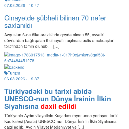
07.08.2026
- 10:47
Cinayətdə şübhəli bilinən 70 nəfər
saxlanıldı
Avqustun 6-da ölkə ərazisində qeydə alınan 55, əvvəlki
dövrlərdən bağlı qalan 9 cinayətin açılması polis əməkdaşları
tərəfindən təmin olunub. […]
Turizm
06.08.2026
- 19:37
Türkiyədəki bu tarixi abidə
UNESCO-nun Dünya İrsinin İlkin
Siyahısına
daxil edildi
Türkiyənin Aydın vilayətinin Kuşadası rayonunda yerləşən tarixi
Kadıkalesi (Anaia) UNESCO-nun Dünya İrsinin İlkin Siyahısına
daxil edilib. Aydın Vilayət Mədəniyyət və […]