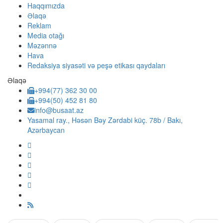
Haqqımızda
Əlaqə
Reklam
Media otağı
Məzənnə
Hava
Redaksiya siyasəti və peşə etikası qaydaları
Əlaqə
+994(77) 362 30 00
+994(50) 452 81 80
info@busaat.az
Yasamal ray., Həsən Bəy Zərdabi küç. 78b / Bakı,
Azərbaycan