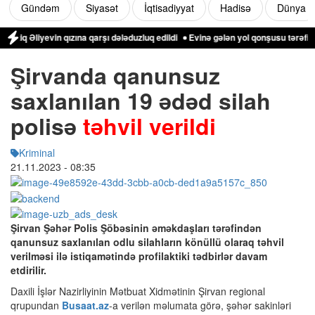
Gündəm
Siyasət
İqtisadiyyat
Hadisə
Dünya
Əliyevin qızına qarşı dələduzluq edildi
Evinə gələn yol qonşusu tərəfindən 
Şirvanda qanunsuz
saxlanılan 19 ədəd silah
polisə
təhvil verildi
Kriminal
21.11.2023
- 08:35
Şirvan Şəhər Polis Şöbəsinin əməkdaşları tərəfindən
qanunsuz saxlanılan odlu silahların könüllü olaraq təhvil
verilməsi ilə istiqamətində profilaktiki tədbirlər davam
etdirilir.
Daxili İşlər Nazirliyinin Mətbuat Xidmətinin Şirvan regional
qrupundan
Busaat.az
-a verilən məlumata görə, şəhər sakinləri