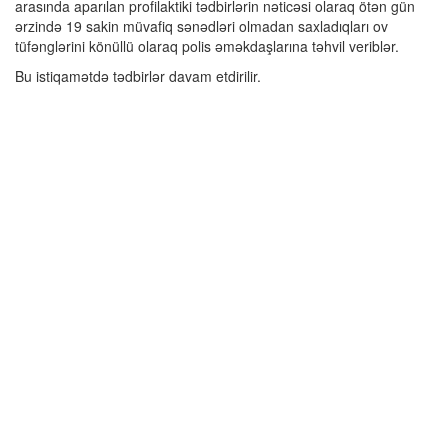
arasında aparılan profilaktiki tədbirlərin nəticəsi olaraq ötən gün
ərzində 19 sakin müvafiq sənədləri olmadan saxladıqları ov
tüfənglərini könüllü olaraq polis əməkdaşlarına təhvil veriblər.
Bu istiqamətdə tədbirlər davam etdirilir.