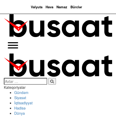
Valyuta
Hava
Namaz
Bürclər
Search…
Kateqoriyalar
Gündəm
Siyasət
İqtisadiyyat
Hadisə
Dünya