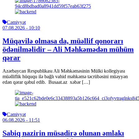
Cəmiyyət
07.08.2026
- 10:10
Müqavilə olmasa da, müəllif qonorarı
ödənilməlidir – Ali Məhkəmədən mühüm
qərar
Azərbaycan Respublikası Ali Məhkəməsinin Mülki kollegiyası
müəlliflik hüququ ilə bağlı vahid məhkəmə təcrübəsini müəyyən
edən qərar qəbul edib. Busaat.az xəbər […]
Cəmiyyət
06.08.2026
- 11:51
Sabiq nazirin müsadirə olunan əmlakı