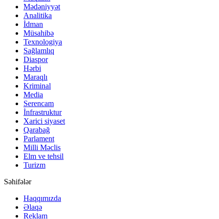
Mədəniyyət
Analitika
İdman
Müsahibə
Texnologiya
Sağlamlıq
Diaspor
Hərbi
Maraqlı
Kriminal
Media
Serencam
İnfrastruktur
Xarici siyaset
Qarabağ
Parlament
Milli Məclis
Elm ve tehsil
Turizm
Səhifələr
Haqqımızda
Əlaqə
Reklam