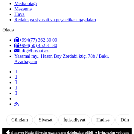
Media otağı
Məzənnə
Hava
Redaksiya siyasəti və peşə etikası qaydaları
Əlaqə
+994(77) 362 30 00
+994(50) 452 81 80
info@busaat.az
Yasamal ray., Həsən Bəy Zərdabi küç. 78b / Bakı,
Azərbaycan
Gündəm
Siyasət
İqtisadiyyat
Hadisə
Dünya
ral-mayor Natiq Əliyevin qızına qarşı dələduzluq edildi
Evinə gələn yol qonşusu tər