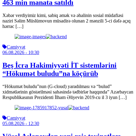
463 min manata satıldı
Xəbər verdiyimiz kimi, sabiq əmək və əhalinin sosial müdafiəsi
naziri Səlim Müslümovun müsadirə olunan 2 mənzili 5-ci dəfə açıq
hərrac […]
Cəmiyyət
06.08.2026
- 10:30
Beş İcra Hakimiyyəti İT sistemlərini
“Hökumət buludu”na köçürüb
“Hökumət buludu”nun (G-cloud) yaradılması və “bulud”
xidmətlərinin göstərilməsi sahəsində tədbirlər haqqında” Azərbaycan
Respublikasının Prezidenti İlham Əliyevin 2019-cu il 3 iyun […]
Cəmiyyət
05.08.2026
- 12:30