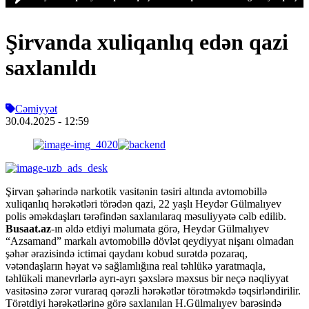
Şirvanda xuliqanlıq edən qazi
saxlanıldı
Cəmiyyət
30.04.2025
- 12:59
Şirvan şəhərində narkotik vasitənin təsiri altında avtomobillə
xuliqanlıq hərəkətləri törədən qazi, 22 yaşlı Heydər Gülmalıyev
polis əməkdaşları tərəfindən saxlanılaraq məsuliyyətə cəlb edilib.
Busaat.az
-ın əldə etdiyi məlumata görə, Heydər Gülmalıyev
“Azsamand” markalı avtomobillə dövlət qeydiyyat nişanı olmadan
şəhər ərazisində ictimai qaydanı kobud surətdə pozaraq,
vətəndaşların həyat və sağlamlığına real təhlükə yaratmaqla,
təhlükəli manevrlərlə ayrı-ayrı şəxslərə məxsus bir neçə nəqliyyat
vasitəsinə zərər vuraraq qərəzli hərəkətlər törətməkdə təqsirləndirilir.
Törətdiyi hərəkətlərinə görə saxlanılan H.Gülmalıyev barəsində