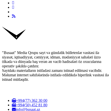
"Busaat" Media Qrupu sayt və gündəlik bülletenlər vasitəsi ilə
siyasət, iqtisadiyyat, cəmiyyət, idman, mədəniyyət sahələri üzrə
ölkədə və dünyada baş verən ən vacib hadisələri öz oxucularına
operativ şəkildə çatdırır.
Saytdakı materialların istifadəsi zamanı istinad edilməsi vacibdir.
Məlumat internet səhifələrində istifadə edildikdə hiperlink vasitəsi ilə
istinad mütləqdir.
+994(77) 362 30 00
+994(50) 452 81 80
info@busaat.az