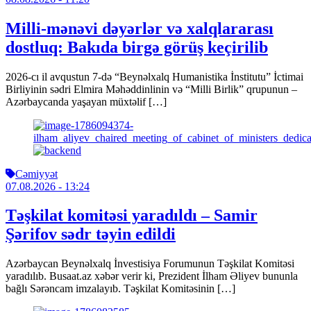
Milli-mənəvi dəyərlər və xalqlararası
dostluq: Bakıda birgə görüş keçirilib
2026-cı il avqustun 7-də “Beynəlxalq Humanistika İnstitutu” İctimai
Birliyinin sədri Elmira Məhəddinlinin və “Milli Birlik” qrupunun –
Azərbaycanda yaşayan müxtəlif […]
Cəmiyyət
07.08.2026
- 13:24
Təşkilat komitəsi yaradıldı – Samir
Şərifov sədr təyin edildi
Azərbaycan Beynəlxalq İnvestisiya Forumunun Təşkilat Komitəsi
yaradılıb. Busaat.az xəbər verir ki, Prezident İlham Əliyev bununla
bağlı Sərəncam imzalayıb. Təşkilat Komitəsinin […]