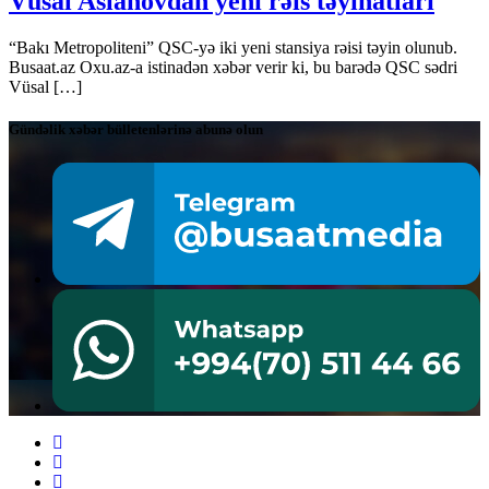
Vüsal Aslanovdan yeni rəis təyinatları
“Bakı Metropoliteni” QSC-yə iki yeni stansiya rəisi təyin olunub.
Busaat.az Oxu.az-a istinadən xəbər verir ki, bu barədə QSC sədri
Vüsal […]
Gündəlik xəbər bülletenlərinə abunə olun