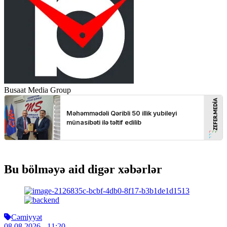
Busaat Media Group
Bu bölməyə aid digər xəbərlər
Cəmiyyət
08.08.2026
- 11:20