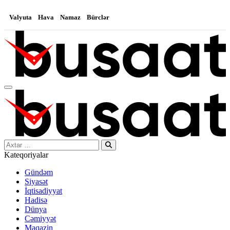
Valyuta
Hava
Namaz
Bürclər
Search…
Kateqoriyalar
Gündəm
Siyasət
İqtisadiyyat
Hadisə
Dünya
Cəmiyyət
Maqazin