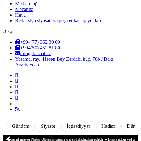
Media otağı
Məzənnə
Hava
Redaksiya siyasəti və peşə etikası qaydaları
Əlaqə
+994(77) 362 30 00
+994(50) 452 81 80
info@busaat.az
Yasamal ray., Həsən Bəy Zərdabi küç. 78b / Bakı,
Azərbaycan
Gündəm
Siyasət
İqtisadiyyat
Hadisə
Dünya
General-mayor Natiq Əliyevin qızına qarşı dələduzluq edildi
Evinə gələn yol qonşus