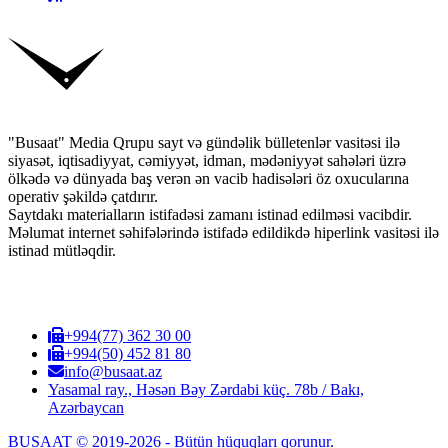
"Busaat" Media Qrupu sayt və gündəlik bülletenlər vasitəsi ilə
siyasət, iqtisadiyyat, cəmiyyət, idman, mədəniyyət sahələri üzrə
ölkədə və dünyada baş verən ən vacib hadisələri öz oxucularına
operativ şəkildə çatdırır.
Saytdakı materialların istifadəsi zamanı istinad edilməsi vacibdir.
Məlumat internet səhifələrində istifadə edildikdə hiperlink vasitəsi ilə
istinad mütləqdir.
+994(77) 362 30 00
+994(50) 452 81 80
info@busaat.az
Yasamal ray., Həsən Bəy Zərdabi küç. 78b / Bakı,
Azərbaycan
BUSAAT © 2019-2026 - Bütün hüquqları qorunur.