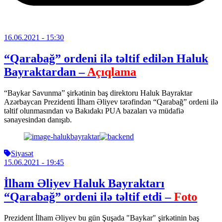
16.06.2021
- 15:30
“Qarabağ” ordeni ilə təltif edilən Haluk
Bayraktardan –
Açıqlama
“Baykar Savunma” şirkətinin baş direktoru Haluk Bayraktar
Azərbaycan Prezidenti İlham Əliyev tərəfindən “Qarabağ” ordeni ilə
təltif olunmasından və Bakıdakı PUA bazaları və müdafiə
sənayesindən danışıb.
Siyasət
15.06.2021
- 19:45
İlham Əliyev Haluk Bayraktarı
“Qarabağ” ordeni ilə təltif etdi –
Foto
Prezident İlham Əliyev bu gün Şuşada "Baykar" şirkətinin baş