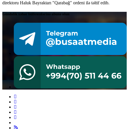
direktoru Haluk Bayraktarı "Qarabağ" ordeni ilə təltif edib.
Gündəlik xəbər bülletenlərinə abunə olun