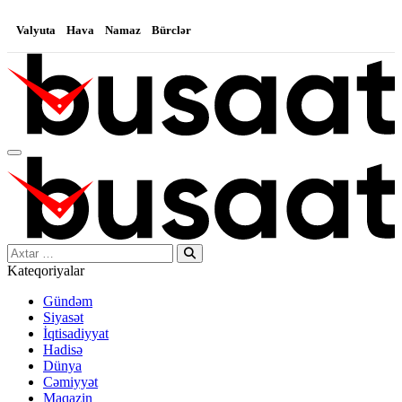
Valyuta
Hava
Namaz
Bürclər
Search…
Kateqoriyalar
Gündəm
Siyasət
İqtisadiyyat
Hadisə
Dünya
Cəmiyyət
Maqazin