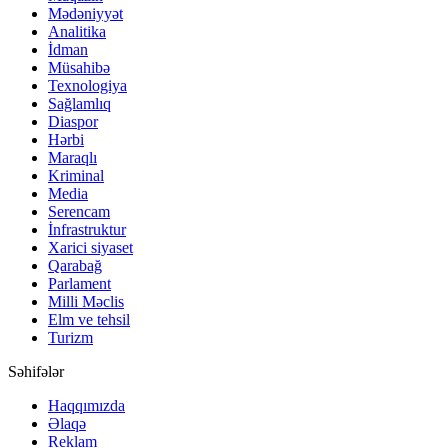
Mədəniyyət
Analitika
İdman
Müsahibə
Texnologiya
Sağlamlıq
Diaspor
Hərbi
Maraqlı
Kriminal
Media
Serencam
İnfrastruktur
Xarici siyaset
Qarabağ
Parlament
Milli Məclis
Elm ve tehsil
Turizm
Səhifələr
Haqqımızda
Əlaqə
Reklam