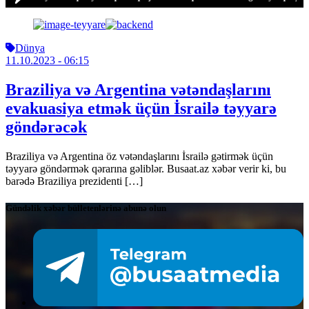
Dünya
11.10.2023
- 06:15
Braziliya və Argentina vətəndaşlarını
evakuasiya etmək üçün İsrailə təyyarə
göndərəcək
Braziliya və Argentina öz vətəndaşlarını İsrailə gətirmək üçün
təyyarə göndərmək qərarına gəliblər. Busaat.az xəbər verir ki, bu
barədə Braziliya prezidenti […]
Gündəlik xəbər bülletenlərinə abunə olun