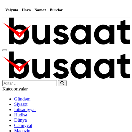
Valyuta
Hava
Namaz
Bürclər
Search…
Kateqoriyalar
Gündəm
Siyasət
İqtisadiyyat
Hadisə
Dünya
Cəmiyyət
Maqazin