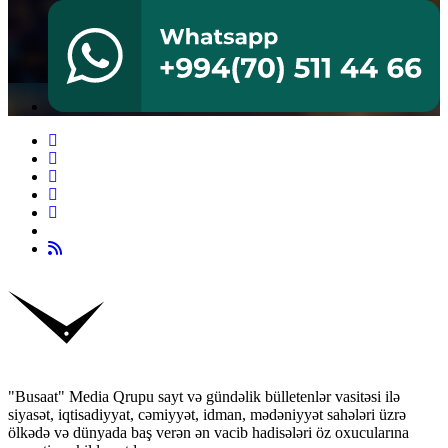
"Busaat" Media Qrupu sayt və gündəlik bülletenlər vasitəsi ilə
siyasət, iqtisadiyyat, cəmiyyət, idman, mədəniyyət sahələri üzrə
ölkədə və dünyada baş verən ən vacib hadisələri öz oxucularına