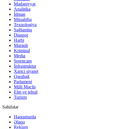
Mədəniyyət
Analitika
İdman
Müsahibə
Texnologiya
Sağlamlıq
Diaspor
Hərbi
Maraqlı
Kriminal
Media
Serencam
İnfrastruktur
Xarici siyaset
Qarabağ
Parlament
Milli Məclis
Elm ve tehsil
Turizm
Səhifələr
Haqqımızda
Əlaqə
Reklam