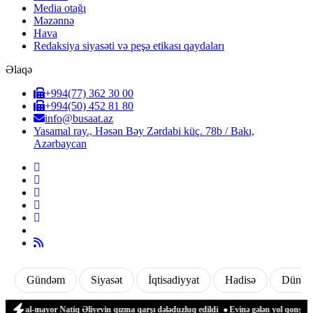
Media otağı
Məzənnə
Hava
Redaksiya siyasəti və peşə etikası qaydaları
Əlaqə
+994(77) 362 30 00
+994(50) 452 81 80
info@busaat.az
Yasamal ray., Həsən Bəy Zərdabi küç. 78b / Bakı,
Azərbaycan
Gündəm
Siyasət
İqtisadiyyat
Hadisə
Dünya
eneral-mayor Natiq Əliyevin qızına qarşı dələduzluq edildi
Evinə gələn yol qonşusu 