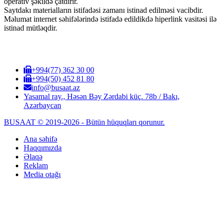
operativ şəkildə çatdırır.
Saytdakı materialların istifadəsi zamanı istinad edilməsi vacibdir.
Məlumat internet səhifələrində istifadə edildikdə hiperlink vasitəsi ilə
istinad mütləqdir.
+994(77) 362 30 00
+994(50) 452 81 80
info@busaat.az
Yasamal ray., Həsən Bəy Zərdabi küç. 78b / Bakı,
Azərbaycan
BUSAAT © 2019-2026 - Bütün hüquqları qorunur.
Ana səhifə
Haqqımızda
Əlaqə
Reklam
Media otağı