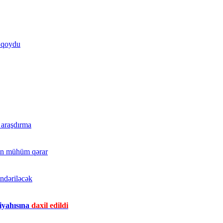
ə qoydu
ı araşdırma
dən mühüm qərar
ndəriləcək
iyahısına
daxil edildi