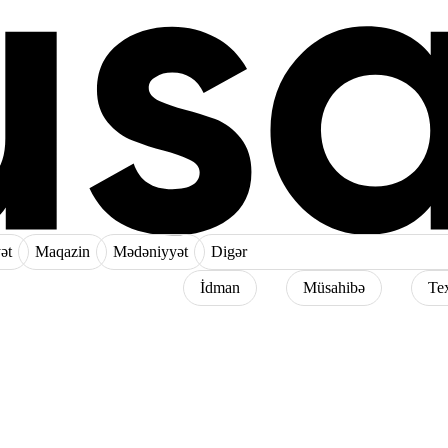
ət
Maqazin
Mədəniyyət
Digər
İdman
Müsahibə
Te