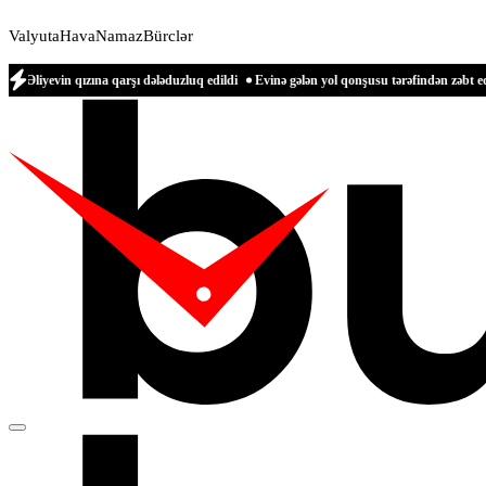
Valyuta
Hava
Namaz
Bürclər
ızına qarşı dələduzluq edildi
Evinə gələn yol qonşusu tərəfindən zəbt edilən qadın