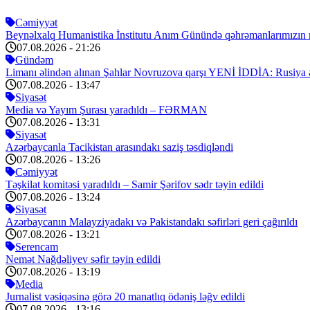
Cəmiyyət
Beynəlxalq Humanistika İnstitutu Anım Günündə qəhrəmanlarımızın mə
07.08.2026
- 21:26
Gündəm
Limanı əlindən alınan Şahlar Novruzova qarşı YENİ İDDİA: Rusiya 
07.08.2026
- 13:47
Siyasət
Media və Yayım Şurası yaradıldı – FƏRMAN
07.08.2026
- 13:31
Siyasət
Azərbaycanla Tacikistan arasındakı saziş təsdiqləndi
07.08.2026
- 13:26
Cəmiyyət
Təşkilat komitəsi yaradıldı – Samir Şərifov sədr təyin edildi
07.08.2026
- 13:24
Siyasət
Azərbaycanın Malayziyadakı və Pakistandakı səfirləri geri çağırıldı
07.08.2026
- 13:21
Serencam
Nemət Nağdəliyev səfir təyin edildi
07.08.2026
- 13:19
Media
Jurnalist vəsiqəsinə görə 20 manatlıq ödəniş ləğv edildi
07.08.2026
- 13:16