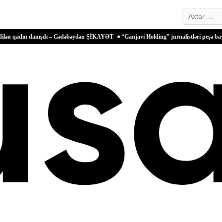
Search…
 danışdı – Gədəbəydən ŞİKAYƏT
“Ganjavi Holding” jurnalistləri peşə bayramı münas