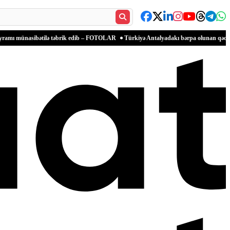
ibətilə təbrik edib – FOTOLAR
Türkiyə Antalyadakı bərpa olunan qədim məkanlarla m