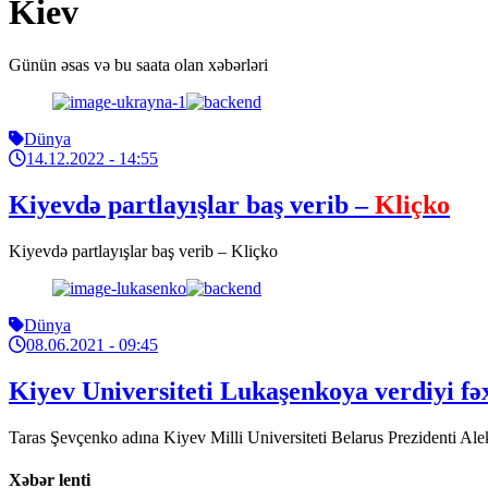
Kiev
Günün əsas və bu saata olan xəbərləri
Dünya
14.12.2022
- 14:55
Kiyevdə partlayışlar baş verib –
Kliçko
Kiyevdə partlayışlar baş verib – Kliçko
Dünya
08.06.2021
- 09:45
Kiyev Universiteti Lukaşenkoya verdiyi fəx
Taras Şevçenko adına Kiyev Milli Universiteti Belarus Prezidenti Ale
Xəbər lenti