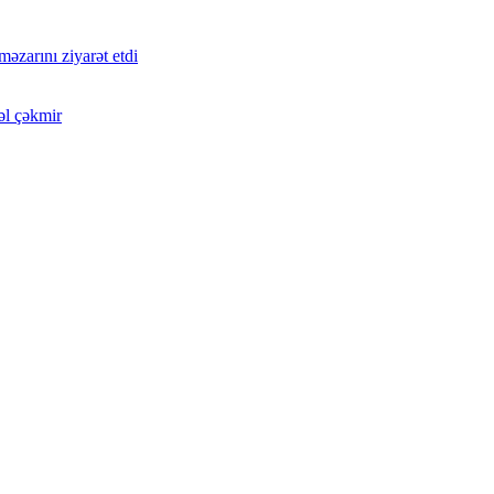
zarını ziyarət etdi
əl çəkmir