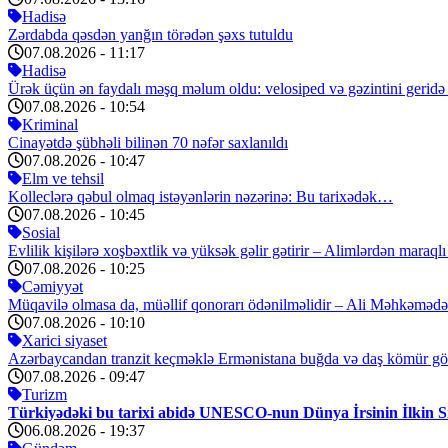
Hadisə
Zərdabda qəsdən yanğın törədən şəxs tutuldu
07.08.2026
- 11:17
Hadisə
Ürək üçün ən faydalı məşq məlum oldu: velosiped və gəzintini gerid
07.08.2026
- 10:54
Kriminal
Cinayətdə şübhəli bilinən 70 nəfər saxlanıldı
07.08.2026
- 10:47
Elm ve tehsil
Kolleclərə qəbul olmaq istəyənlərin nəzərinə: Bu tarixədək…
07.08.2026
- 10:45
Sosial
Evlilik kişilərə xoşbəxtlik və yüksək gəlir gətirir – Alimlərdən maraql
07.08.2026
- 10:25
Cəmiyyət
Müqavilə olmasa da, müəllif qonorarı ödənilməlidir – Ali Məhkəmə
07.08.2026
- 10:10
Xarici siyaset
Azərbaycandan tranzit keçməklə Ermənistana buğda və daş kömür gö
07.08.2026
- 09:47
Turizm
Türkiyədəki bu tarixi abidə UNESCO-nun Dünya İrsinin İlkin S
06.08.2026
- 19:37