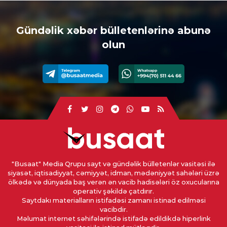
Gündəlik xəbər bülletenlərinə abunə
olun
"Busaat" Media Qrupu sayt və gündəlik bülletenlər vasitəsi ilə
siyasət, iqtisadiyyat, cəmiyyət, idman, mədəniyyət sahələri üzrə
ölkədə və dünyada baş verən ən vacib hadisələri öz oxucularına
operativ şəkildə çatdırır.
Saytdakı materialların istifadəsi zamanı istinad edilməsi
vacibdir.
Məlumat internet səhifələrində istifadə edildikdə hiperlink