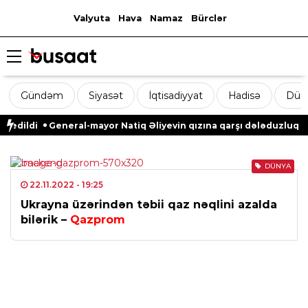
Valyuta
Hava
Namaz
Bürclər
Gündəm
Siyasət
İqtisadiyyat
Hadisə
Dün
 edildi
General-mayor Natiq Əliyevin qızına qarşı dələduzluq edi
DÜNYA
22.11.2022
- 19:25
Ukrayna üzərindən təbii qaz nəqlini azalda
bilərik –
Qazprom