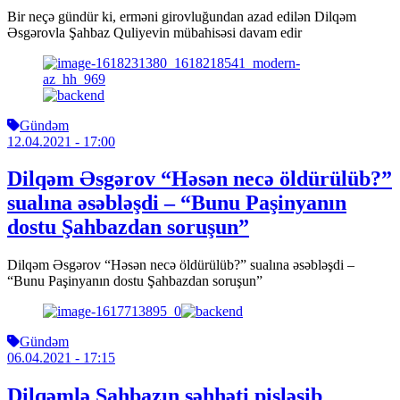
Bir neçə gündür ki, erməni girovluğundan azad edilən Dilqəm
Əsgərovla Şahbaz Quliyevin mübahisəsi davam edir
Gündəm
12.04.2021
- 17:00
Dilqəm Əsgərov “Həsən necə öldürülüb?”
sualına əsəbləşdi – “Bunu Paşinyanın
dostu Şahbazdan soruşun”
Dilqəm Əsgərov “Həsən necə öldürülüb?” sualına əsəbləşdi –
“Bunu Paşinyanın dostu Şahbazdan soruşun”
Gündəm
06.04.2021
- 17:15
Dilqəmlə Şahbazın səhhəti pisləşib