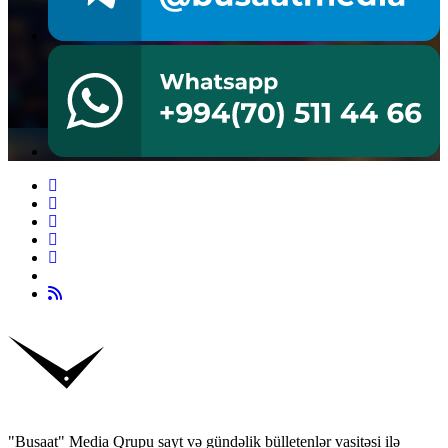
"Busaat" Media Qrupu sayt və gündəlik bülletenlər vasitəsi ilə