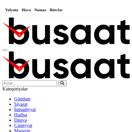
Valyuta
Hava
Namaz
Bürclər
Search…
Kateqoriyalar
Gündəm
Siyasət
İqtisadiyyat
Hadisə
Dünya
Cəmiyyət
Maqazin