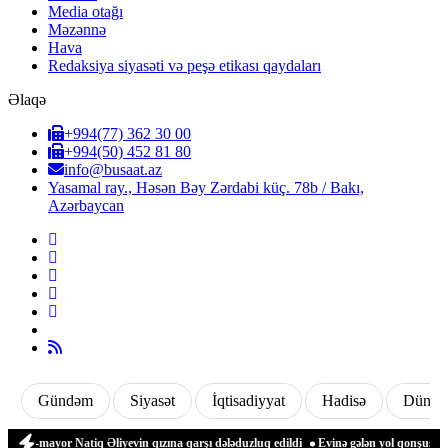
Media otağı
Məzənnə
Hava
Redaksiya siyasəti və peşə etikası qaydaları
Əlaqə
+994(77) 362 30 00
+994(50) 452 81 80
info@busaat.az
Yasamal ray., Həsən Bəy Zərdabi küç. 78b / Bakı,
Azərbaycan
Gündəm
Siyasət
İqtisadiyyat
Hadisə
Dünya
ral-mayor Natiq Əliyevin qızına qarşı dələduzluq edildi
Evinə gələn yol qonşusu tər