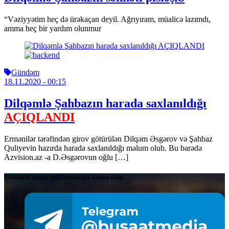
“Vəziyyətim heç də ürəkaçan deyil. Ağrıyıram, müalicə lazımdı,
amma heç bir yardım olunmur
Gündəm
18.11.2020
- 00:15
Dilqəmlə Şahbazın harada saxlanıldığı
AÇIQLANDI
Ermənilər tərəfindən girov götürülən Dilqəm Əsgərov və Şahbaz
Quliyevin hazırda harada saxlanıldığı məlum olub. Bu barədə
Azvision.az -a D.Əsgərovun oğlu […]
Gündəlik xəbər bülletenlərinə abunə olun