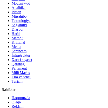
Mədəniyyət
Analitika
İdman
Müsahibə
Texnologiya
Sağlamlıq
Diaspor
Hərbi
Maraqlı
Kriminal
Media
Serencam
İnfrastruktur
Xarici siyaset
Qarabağ
Parlament
Milli Məclis
Elm ve tehsil
Turizm
Səhifələr
Haqqımızda
Əlaqə
Reklam