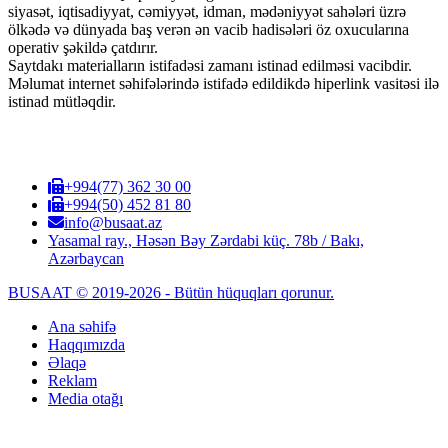
siyasət, iqtisadiyyat, cəmiyyət, idman, mədəniyyət sahələri üzrə
ölkədə və dünyada baş verən ən vacib hadisələri öz oxucularına
operativ şəkildə çatdırır.
Saytdakı materialların istifadəsi zamanı istinad edilməsi vacibdir.
Məlumat internet səhifələrində istifadə edildikdə hiperlink vasitəsi ilə
istinad mütləqdir.
+994(77) 362 30 00
+994(50) 452 81 80
info@busaat.az
Yasamal ray., Həsən Bəy Zərdabi küç. 78b / Bakı,
Azərbaycan
BUSAAT © 2019-2026 - Bütün hüquqları qorunur.
Ana səhifə
Haqqımızda
Əlaqə
Reklam
Media otağı