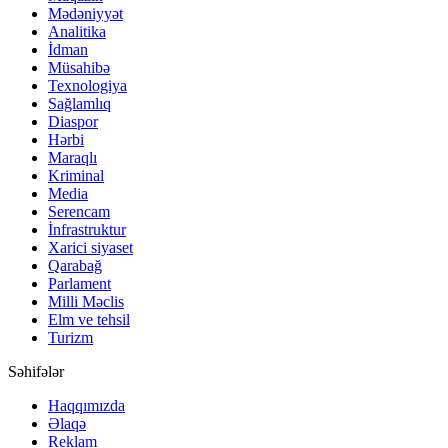
Mədəniyyət
Analitika
İdman
Müsahibə
Texnologiya
Sağlamlıq
Diaspor
Hərbi
Maraqlı
Kriminal
Media
Serencam
İnfrastruktur
Xarici siyaset
Qarabağ
Parlament
Milli Məclis
Elm ve tehsil
Turizm
Səhifələr
Haqqımızda
Əlaqə
Reklam