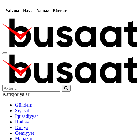
Valyuta
Hava
Namaz
Bürclər
Search…
Kateqoriyalar
Gündəm
Siyasət
İqtisadiyyat
Hadisə
Dünya
Cəmiyyət
Maqazin