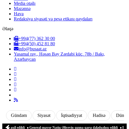
Media otağı
Məzənnə
Hava
Redaksiya siyasəti və peşə etikası qaydaları
Əlaqə
+994(77) 362 30 00
+994(50) 452 81 80
info@busaat.az
Yasamal ray., Həsən Bəy Zərdabi küç. 78b / Bakı,
Azərbaycan
Gündəm
Siyasət
İqtisadiyyat
Hadisə
Dünya
a daxil edildi
General-mayor Natiq Əliyevin qızına qarşı dələduzluq edildi
Evinə 