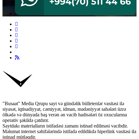
"Busaat" Media Qrupu sayt və gündəlik bülletenlər vasitəsi ilə
siyasət, iqtisadiyyat, cəmiyyət, idman, mədəniyyət sahələri üzrə
ölkədə və dünyada baş verən ən vacib hadisələri öz oxucularına
operativ şəkildə çatdırır.
Saytdakı materialların istifadəsi zamanı istinad edilməsi vacibdir.
Məlumat internet səhifələrində istifadə edildikdə hiperlink vasitəsi ilə
istinad mütləqdir.