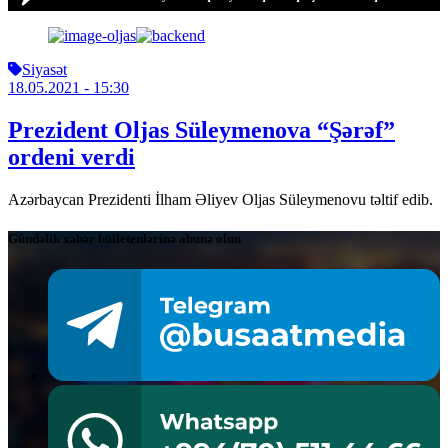
Siyasət
18.05.2021
- 15:30
Prezident Oljas Süleymenova “Şərəf”
ordeni verdi
Azərbaycan Prezidenti İlham Əliyev Oljas Süleymenovu təltif edib.
Gündəlik xəbər bülletenlərinə abunə olun