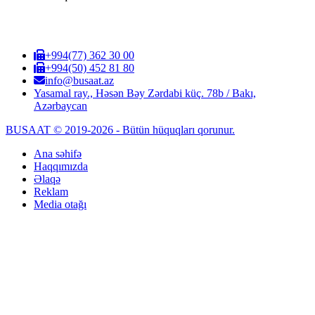
+994(77) 362 30 00
+994(50) 452 81 80
info@busaat.az
Yasamal ray., Həsən Bəy Zərdabi küç. 78b / Bakı,
Azərbaycan
BUSAAT © 2019-2026 - Bütün hüquqları qorunur.
Ana səhifə
Haqqımızda
Əlaqə
Reklam
Media otağı