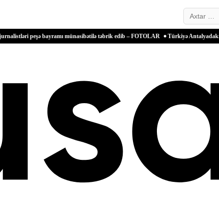
Search…
 peşə bayramı münasibətilə təbrik edib – FOTOLAR
Türkiyə Antalyadakı bərpa olunan