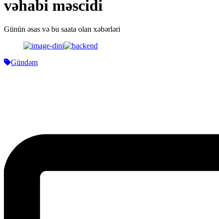
vəhabi məscidi
Günün əsas və bu saata olan xəbərləri
Gündəm