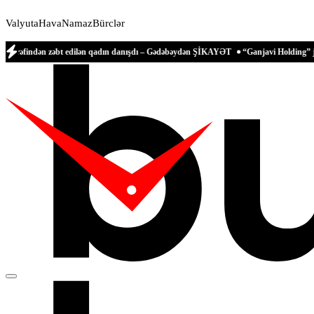
Valyuta
Hava
Namaz
Bürclər
n zəbt edilən qadın danışdı – Gədəbəydən ŞİKAYƏT
“Ganjavi Holding” jurnalistləri