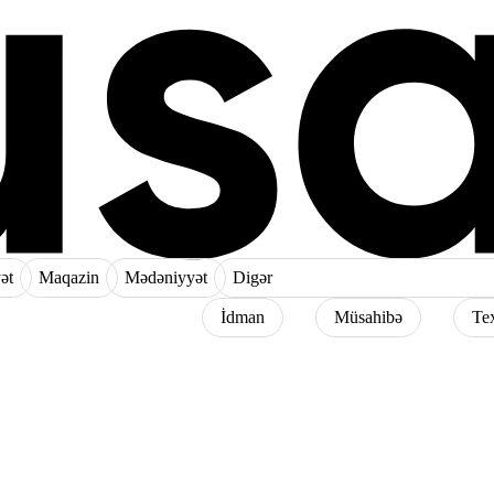
ət
Maqazin
Mədəniyyət
Digər
İdman
Müsahibə
Te