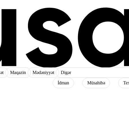
ət
Maqazin
Mədəniyyət
Digər
İdman
Müsahibə
Te