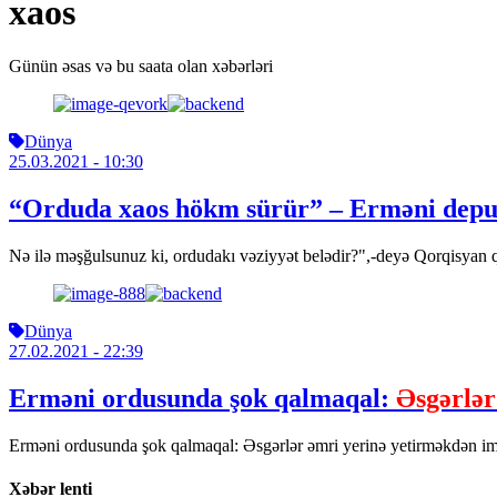
xaos
Günün əsas və bu saata olan xəbərləri
Dünya
25.03.2021
- 10:30
“Orduda xaos hökm sürür” – Erməni depu
Nə ilə məşğulsunuz ki, ordudakı vəziyyət belədir?",-deyə Qorqisyan 
Dünya
27.02.2021
- 22:39
Erməni ordusunda şok qalmaqal:
Əsgərlər 
Erməni ordusunda şok qalmaqal: Əsgərlər əmri yerinə yetirməkdən imt
Xəbər lenti