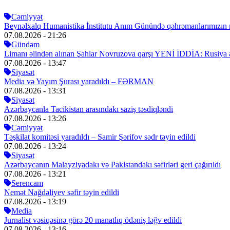
Cəmiyyət
Beynəlxalq Humanistika İnstitutu Anım Günündə qəhrəmanlarımızın mə
07.08.2026
- 21:26
Gündəm
Limanı əlindən alınan Şahlar Novruzova qarşı YENİ İDDİA: Rusiya 
07.08.2026
- 13:47
Siyasət
Media və Yayım Şurası yaradıldı – FƏRMAN
07.08.2026
- 13:31
Siyasət
Azərbaycanla Tacikistan arasındakı saziş təsdiqləndi
07.08.2026
- 13:26
Cəmiyyət
Təşkilat komitəsi yaradıldı – Samir Şərifov sədr təyin edildi
07.08.2026
- 13:24
Siyasət
Azərbaycanın Malayziyadakı və Pakistandakı səfirləri geri çağırıldı
07.08.2026
- 13:21
Serencam
Nemət Nağdəliyev səfir təyin edildi
07.08.2026
- 13:19
Media
Jurnalist vəsiqəsinə görə 20 manatlıq ödəniş ləğv edildi
07.08.2026
- 13:16