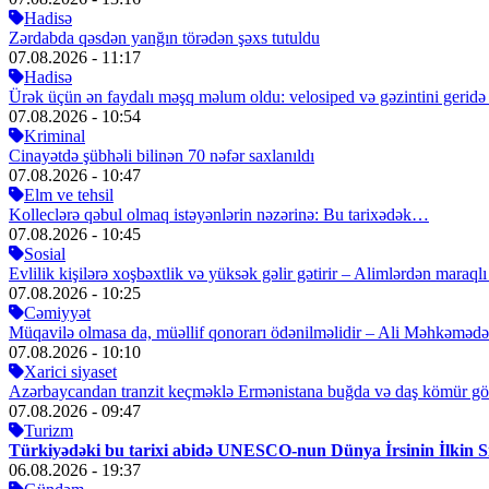
Hadisə
Zərdabda qəsdən yanğın törədən şəxs tutuldu
07.08.2026
- 11:17
Hadisə
Ürək üçün ən faydalı məşq məlum oldu: velosiped və gəzintini gerid
07.08.2026
- 10:54
Kriminal
Cinayətdə şübhəli bilinən 70 nəfər saxlanıldı
07.08.2026
- 10:47
Elm ve tehsil
Kolleclərə qəbul olmaq istəyənlərin nəzərinə: Bu tarixədək…
07.08.2026
- 10:45
Sosial
Evlilik kişilərə xoşbəxtlik və yüksək gəlir gətirir – Alimlərdən maraql
07.08.2026
- 10:25
Cəmiyyət
Müqavilə olmasa da, müəllif qonorarı ödənilməlidir – Ali Məhkəmə
07.08.2026
- 10:10
Xarici siyaset
Azərbaycandan tranzit keçməklə Ermənistana buğda və daş kömür gö
07.08.2026
- 09:47
Turizm
Türkiyədəki bu tarixi abidə UNESCO-nun Dünya İrsinin İlkin S
06.08.2026
- 19:37