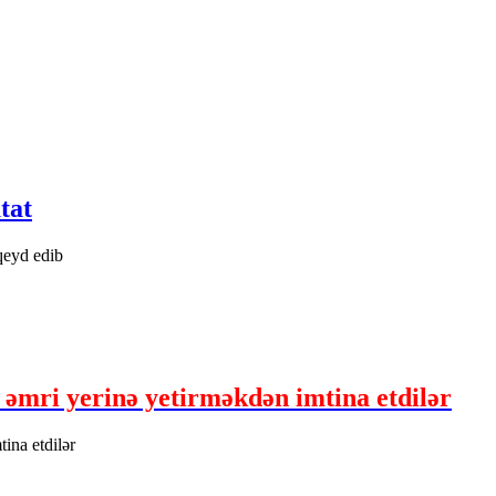
tat
qeyd edib
əmri yerinə yetirməkdən imtina etdilər
ina etdilər