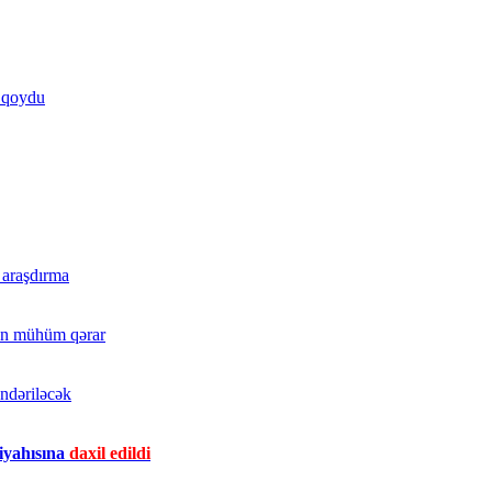
ə qoydu
ı araşdırma
dən mühüm qərar
ndəriləcək
iyahısına
daxil edildi