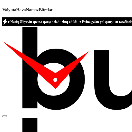
Valyuta
Hava
Namaz
Bürclər
liyevin qızına qarşı dələduzluq edildi
Evinə gələn yol qonşusu tərəfindən zəbt edi