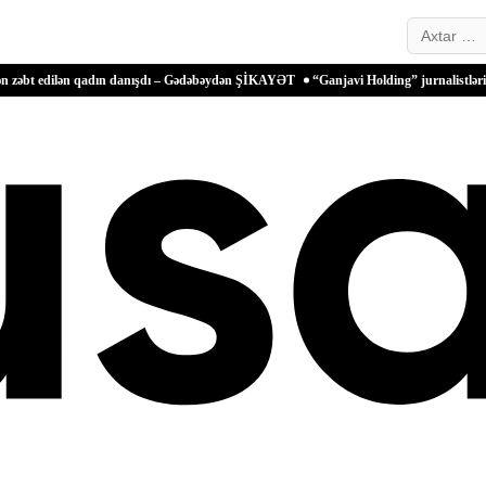
Search…
lən qadın danışdı – Gədəbəydən ŞİKAYƏT
“Ganjavi Holding” jurnalistləri peşə bayra