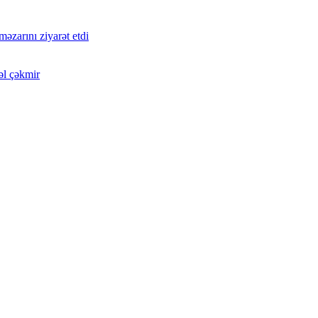
zarını ziyarət etdi
əl çəkmir