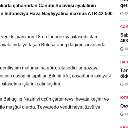
qər
karta şəhərindən Cənubi Sulavesi əyalətinin
çan İndoneziya Hava Nəqliyyatına məxsus ATR 42-500
0
CƏM
Sab
verir ki, yanvarın 18-də İndoneziya xilasediciləri
463
i əyalətində yerləşən Bulusaraung dağının zirvəsində
0
HAD
Agentliyinin məlumatına görə, xilasedicilər qəzaya
Tər
nın cəsədini tapıblar. Bildirilib ki, cəsədlərin təxliyəsi
öld
xilasetmə işlərini çətinləşdirir.
0
İQTI
Balıqçılıq Nazirliyi üçün çarter reysi həyata keçirir və
Qız
qi ilə məşğul olurdu. Təyyarədə yeddi heyət üzvü və
0
KRI