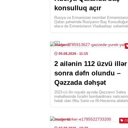
konsulluq açır
Rusiya və Ermənistan rəsmiləri Ermənistanı
Qafan şəhərində Rusiyanın Baş Konsulluğu
eləcə də Ermənistanın Vladiqafqaz şəhərind
konsulluq bölməsinin açılması imkanlarını
müzakirə […]
05.08.2026
- 11:15
2 ailənin 112 üzvü illər
sonra dəfn olundu –
Qəzzada dəhşət
2023-cü ilin noyabr ayında Qəzzanın Səbra
məhəlləsində İsrailin bombardmanı nəticəsi
həlak olan Əbu Şəriə və Əl-Həsəyinə ailələri
112 üzvünün meyiti 136 saatlıq […]
C