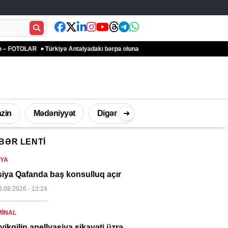
LAR
Türkiyə Antalyadakı bərpa olunan qədim məkanlarla mədəni irsin qorunmas
zin
Mədəniyyət
Digər
➜
BƏR LENTI
İdman
Müsahibə
Texnologi
YA
iya Qafanda baş konsulluq açır
6.08.2026
- 12:24
MINAL
yikgilin apellyasiya şikayəti üzrə