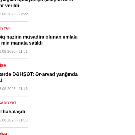
ar verildi
6.08.2026
- 12:22
IYYƏT
iq nazirin müsadirə olunan əmlakı
 min manata satıldı
6.08.2026
- 11:51
ISƏ
tərdə DƏHŞƏT: Ər-arvad yanğında
ü
6.08.2026
- 11:46
SADIYYAT
ıl bahalaşdı
6.08.2026
- 11:03
MINAL