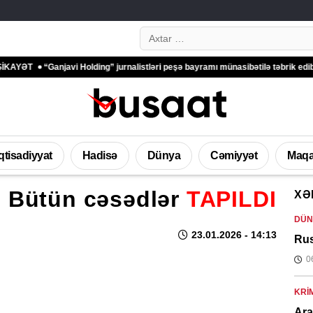
Search…
“Ganjavi Holding” jurnalistləri peşə bayramı münasibətilə təbrik edib – FOTO
İqtisadiyyat
Hadisə
Dünya
Cəmiyyət
Maqa
:
Bütün cəsədlər
TAPILDI
XƏ
DÜN
23.01.2026
- 14:13
Rus
0
KRI
Ara