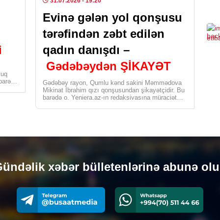
31.07.2026
- 19:20
Evinə gələn yol qonşusu
KRI
Cin
tərəfindən zəbt edilən
sax
i
qadın danışdı –
0
Gədəbəydən ŞİKAYƏT
luq
CƏM
 barədə
Gədəbəy rayon, Qumlu kənd sakini Məmmədova
Mikinat İbrahim qızı qonşusundan şikayətçidir. Bu
DYP
barədə o, Yeniera.az-ın redaksiyasına müraciət
edib. Şikayətçi bildirir […]
0
CƏM
Azə
mon
ündəlik xəbər bülletenlərinə abunə ol
0
İDM
Çem
“Or