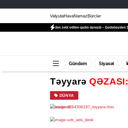
Valyuta
Hava
Namaz
Bürclər
ələn yol qonşusu tərəfindən zəbt edilən qadın danışdı – Gədəbəydən ŞİKAYƏT
Gündəm
Siyasət
Təyyarə
QƏZASI
DÜNYA