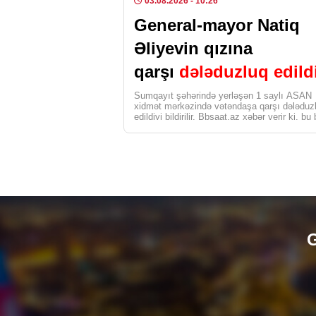
03.08.2026
- 10:26
General-mayor Natiq
Əliyevin qızına
qarşı
dələduzluq edild
Sumqayıt şəhərində yerləşən 1 saylı ASAN
xidmət mərkəzində vətəndaşa qarşı dələduz
edildiyi bildirilir. Bbsaat.az xəbər verir ki, bu
Medialive.az-a […]
G