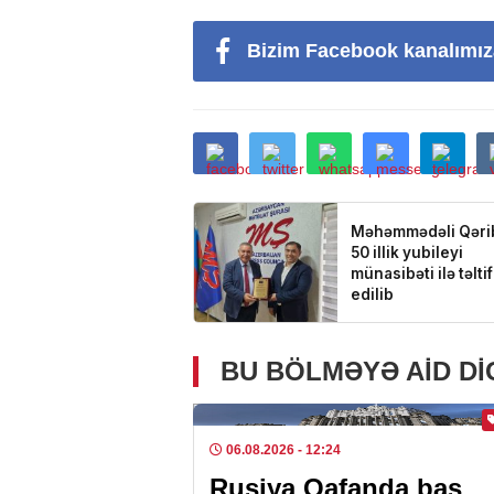
Bizim Facebook kanalımız
BU BÖLMƏYƏ AID D
06.08.2026
- 12:24
Rusiya Qafanda baş