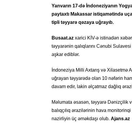
Yanvarın 17-də İndoneziyanın Yogya
paytaxtı Makassar istiqamətində u
tipli təyyarə qəzaya uğrayıb.
Busaat.az
xarici KİV-ə istinadən xəbər 
təyyarənin qalıqlarını Cənubi Sulaves
aşkar ediblər.
İndoneziya Milli Axtarış və Xilasetmə 
uğrayan təyyarədə olan 10 nəfərin hamısı
davam edir, lakin əlçatmaz dağlıq ərazi 
Məlumata əsasən, təyyarə Dənizçilik və 
balıqçılıq ərazilərinin hava monitorin
nazirliyin üç əməkdaşı olub.
Ajans.az