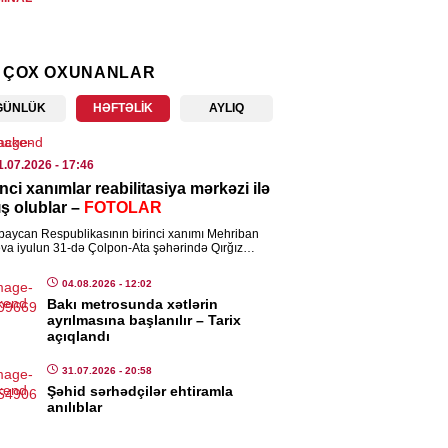
ayətdə şübhəli bilinən 48 nəfər
lanıldı
 ÇOX OXUNANLAR
6.08.2026
- 10:54
GÜNLÜK
HƏFTƏLIK
AYLIQ
AN
rabağ” “Dinamo”ya qarşı
1.07.2026
- 17:46
6.08.2026
- 10:34
inci xanımlar reabilitasiya mərkəzi ilə
ış olublar –
FOTOLAR
SADIYYAT
baycan Respublikasının birinci xanımı Mehriban
eva iyulun 31-də Çolpon-Ata şəhərində Qırğız
lar almaq istəyənlərin nəzərinə!
ublikasının birinci xanımı Ayqul Japarova və
kistan Respublikasının birinci […]
6.08.2026
- 10:31
04.08.2026
- 12:02
Bakı metrosunda xətlərin
ayrılmasına başlanılır – Tarix
IYYƏT
açıqlandı
 İcra Hakimiyyəti İT sistemlərini
31.07.2026
- 20:58
kumət buludu”na köçürüb
Şəhid sərhədçilər ehtiramla
anılıblar
6.08.2026
- 10:30