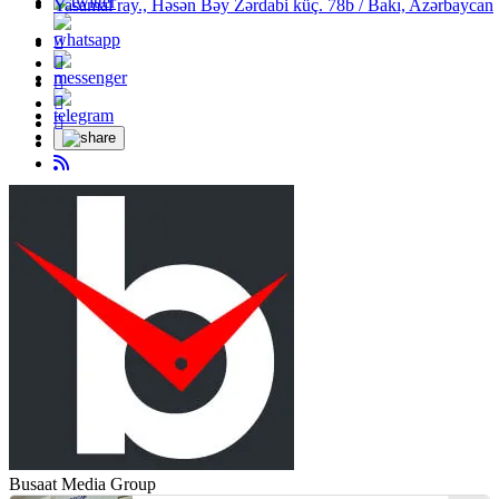
Yasamal ray., Həsən Bəy Zərdabi küç. 78b / Bakı, Azərbaycan
Busaat Media Group