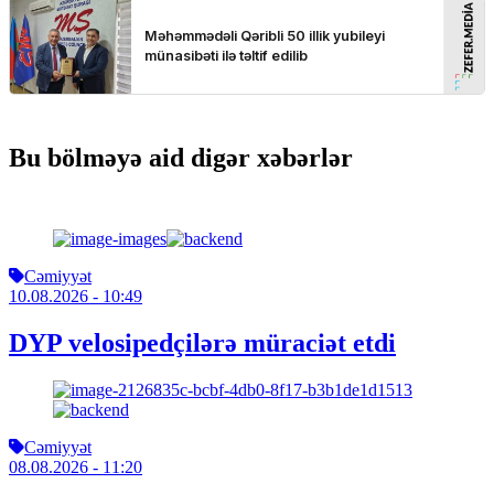
Bu bölməyə aid digər xəbərlər
Cəmiyyət
10.08.2026
- 10:49
DYP velosipedçilərə müraciət etdi
Cəmiyyət
08.08.2026
- 11:20