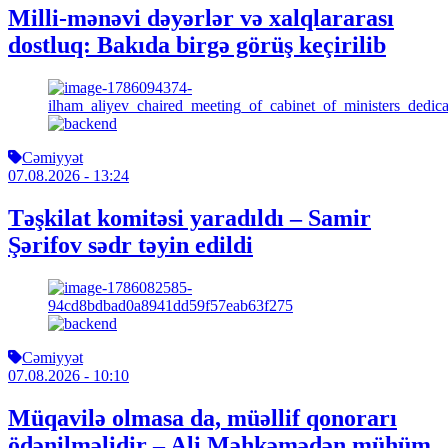
Milli-mənəvi dəyərlər və xalqlararası
dostluq: Bakıda birgə görüş keçirilib
Cəmiyyət
07.08.2026
- 13:24
Təşkilat komitəsi yaradıldı – Samir
Şərifov sədr təyin edildi
Cəmiyyət
07.08.2026
- 10:10
Müqavilə olmasa da, müəllif qonorarı
ödənilməlidir – Ali Məhkəmədən mühüm