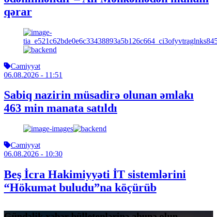
qərar
Cəmiyyət
06.08.2026
- 11:51
Sabiq nazirin müsadirə olunan əmlakı
463 min manata satıldı
Cəmiyyət
06.08.2026
- 10:30
Beş İcra Hakimiyyəti İT sistemlərini
“Hökumət buludu”na köçürüb
Gündəlik xəbər bülletenlərinə abunə olun