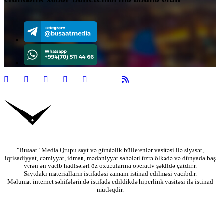
"Busaat" Media Qrupu sayt və gündəlik bülletenlər vasitəsi ilə siyasət,
iqtisadiyyat, cəmiyyət, idman, mədəniyyət sahələri üzrə ölkədə və dünyada baş
verən ən vacib hadisələri öz oxucularına operativ şəkildə çatdırır.
Saytdakı materialların istifadəsi zamanı istinad edilməsi vacibdir.
Məlumat internet səhifələrində istifadə edildikdə hiperlink vasitəsi ilə istinad
mütləqdir.