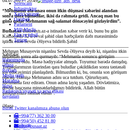
04.07.2025
- 20:49
Serencam
İnfrastruktur
“Mehmanın ata-anası onun itkin düşməsi xəbərini alandan
Xarici siyaset
sonra dözə bilmədilər, ikisi də rəhmətə getdi. Ancaq mən bu
Qarabağ
günə qədər Mehmanın sağ-salamat dönəcəyini gözləyirdim”.
Parlament
Milli Məclis
Busaat.az
Bakıvaxtı.az-a istinadən xəbər verir ki, bunu bu gün
Elm ve tehsil
Kəlbəcərdə 32 il əvvəl şəhid olan hərbçilərin dəfn mərasimində
Turizm
iştirak edən Sevda Əliyeva bildirib.Şəhid
Mehman Musayevin nişanlısı Sevda Əliyeva deyib ki, nişanlısı itkin
Səhifələr
düşəndən sonra ailə qurmayıb: “Mehmanla sonuncu görüşüm
Haqqımızda
Ağdamda oldu. Mənə hədiyyələr almışdı. Toyumuz barədə danışdıq.
Əlaqə
Torpaqlarımızın üzərindən qara buludlar çəkildikdən sonra təntənəli
Reklam
toy edəcəyimizi planlaşdırdı. Bilməzdim ki, bu, onunla son görüşum
Media otağı
olacaq. Həmişə Mehmanın adını uca tutdum. Qürurluyam,
Məzənnə
Mehmanla fəxr edirəm. Onun adına layiq yaşadım. Dövlətimizə,
Hava
dövlət başçısına minnətdarlığımızı bildiririk. Allah bütün
Redaksiya siyasəti və peşə etikası
şəhidlərimizə rəhmət eləsin”.
qaydaları
Əlaqə
Bizim Twitter kanalımıza abunə olun
+994(77) 362 30 00
+994(50) 452 81 80
info@busaat.az