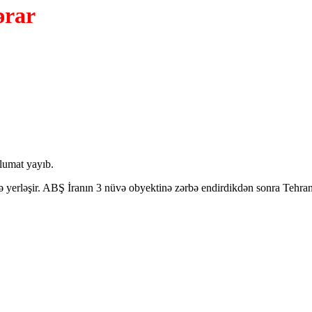
ərar
lumat yayıb.
yerləşir. ABŞ İranın 3 nüvə obyektinə zərbə endirdikdən sonra Tehran