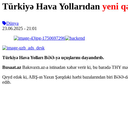
Türkiyə Hava Yollarıdan
yeni q
Dünya
23.06.2025
- 21:01
Türkiyə Hava Yolları BƏƏ-yə uçuşlarını dayandırıb.
Busaat.az
Bakıvaxtı.az-a istinadən xəbər verir ki, bu barədə THY mə
Qeyd edək ki, ABŞ-ın Yaxın Şərqdəki hərbi bazalarından biri BƏƏ-də 
edib.