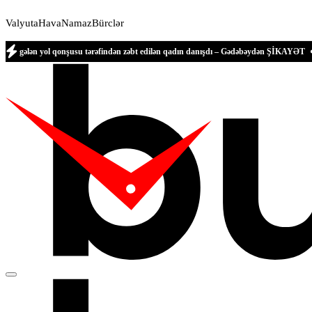
Valyuta
Hava
Namaz
Bürclər
l qonşusu tərəfindən zəbt edilən qadın danışdı – Gədəbəydən ŞİKAYƏT
“Ganjavi Hol