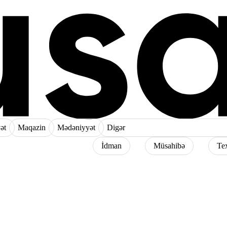
ət
Maqazin
Mədəniyyət
Digər
İdman
Müsahibə
Te