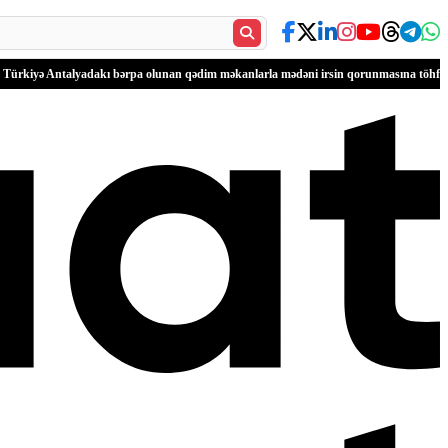
lyadakı bərpa olunan qədim məkanlarla mədəni irsin qorunmasına töhfəsini gücləndiri