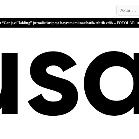
Search…
ding” jurnalistləri peşə bayramı münasibətilə təbrik edib – FOTOLAR
Türkiyə Anta