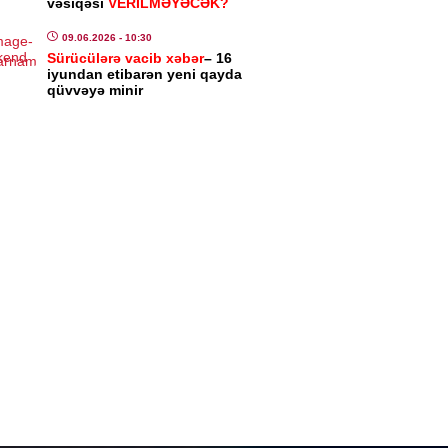
vəsiqəsi
VERİLMƏYƏCƏK?
7.08.2026
- 13:31
09.06.2026
- 10:30
Sürücülərə vacib xəbər
– 16
iyundan etibarən yeni qayda
ASƏT
qüvvəyə minir
rbaycanla Tacikistan arasındakı
iş təsdiqləndi
7.08.2026
- 13:26
IYYƏT
kilat komitəsi yaradıldı – Samir
ifov sədr təyin edildi
7.08.2026
- 13:24
ASƏT
rbaycanın Malayziyadakı və
istandakı səfirləri geri çağırıldı
7.08.2026
- 13:21
ENCAM