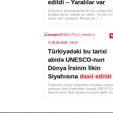
edildi – Yaralılar var
Çexiyanın şimal-qərbində bir kişi yoldan keç
bıçaqla hücum edərək üç nəfəri – iki kişi və 
qadını ağır yaralayıb. Busaat.az […]
06.08.2026
- 19:37
Türkiyədəki bu tarixi
abidə UNESCO-nun
Dünya İrsinin İlkin
Siyahısına
daxil edildi
Türkiyənin Aydın vilayətinin Kuşadası rayo
yerləşən tarixi Kadıkalesi (Anaia) UNESCO-
Dünya İrsinin İlkin Siyahısına daxil edilib. A
Vilayət Mədəniyyət və […]