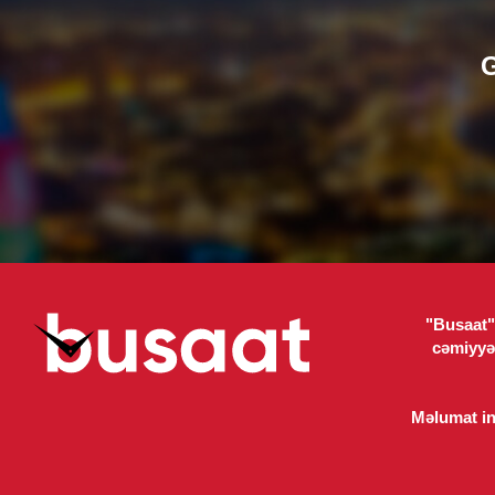
G
"Busaat" 
cəmiyyə
Məlumat int