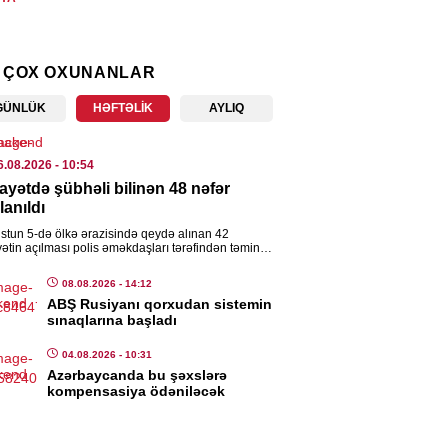
iyada yoldan keçənlərə bıçaqla
um edildi – Yaralılar var
 ÇOX OXUNANLAR
8.08.2026
- 10:26
GÜNLÜK
HƏFTƏLIK
AYLIQ
CI SIYASET
rbaycan vasitəsilə Ermənistana
6.08.2026
- 10:54
da və daş kömür göndəriləcək
ayətdə şübhəli bilinən 48 nəfər
8.08.2026
- 10:24
lanıldı
stun 5-də ölkə ərazisində qeydə alınan 42
ISƏ
yətin açılması polis əməkdaşları tərəfindən təmin
ub. DİN-in Mətbuat Xidmətindən verilən
a oyandı – VİDEO
mata […]
08.08.2026
- 14:12
8.08.2026
ABŞ Rusiyanı qorxudan sistemin
- 09:37
sınaqlarına başladı
SADIYYAT
04.08.2026
- 10:31
Azərbaycanda bu şəxslərə
uzda avtomobillər toqquşdu –
kompensasiya ödəniləcək
alanan var
8.08.2026
- 09:26