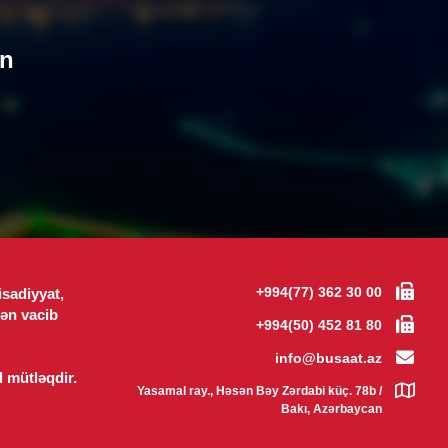
ət Nağdəliyev səfir təyin edildi
un
7.08.2026
- 13:19
IA
nalist vəsiqəsinə görə 20 manatlıq
niş ləğv edildi
7.08.2026
- 13:16
ISƏ
dabda qəsdən yanğın törədən
s tutuldu
+994(77) 362 30 00
isadiyyat,
7.08.2026
- 11:17
ən vacib
+994(50) 452 81 80
ISƏ
info@busaat.az
d mütləqdir.
k üçün ən faydalı məşq məlum
Yasamal ray., Həsən Bəy Zərdabi küç. 78b /
u: velosiped və gəzintini geridə
Bakı, Azərbaycan
ydu
7.08.2026
- 10:54