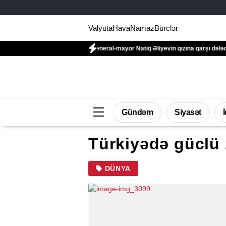
Valyuta
Hava
Namaz
Bürclər
hısına daxil edildi
General-mayor Natiq Əliyevin qızına qarşı dələduzluq edild
Gündəm
Siyasət
Türkiyədə güclü 
DÜNYA