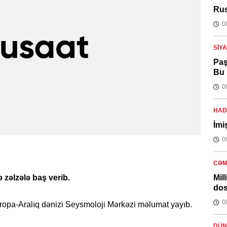
Rus
0
SIY
Paş
Bu 
0
HAD
İmi
0
CƏM
Mil
 zəlzələ baş verib.
dos
0
vropa-Aralıq dənizi Seysmoloji Mərkəzi məlumat yayıb.
DÜN