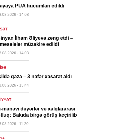
iyaya PUA hücumları edildi
8.08.2026
- 14:08
ASƏT
inyan İlham Əliyevə zəng etdi –
məsələlər müzakirə edildi
8.08.2026
- 14:03
ISƏ
şlidə qəza – 3 nəfər xəsarət aldı
8.08.2026
- 13:44
IYYƏT
li-mənəvi dəyərlər və xalqlararası
tluq: Bakıda birgə görüş keçirilib
8.08.2026
- 11:20
YA