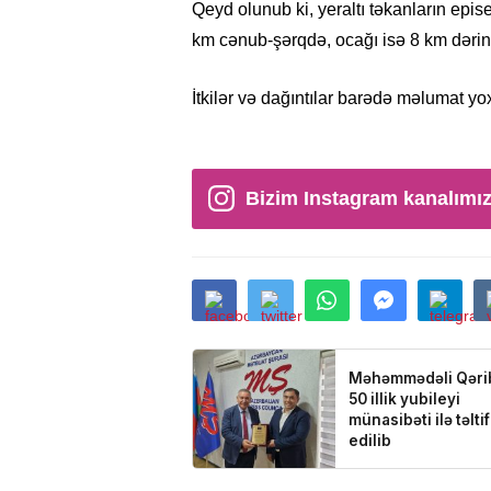
Qeyd olunub ki, yeraltı təkanların epis
km cənub-şərqdə, ocağı isə 8 km dərinl
İtkilər və dağıntılar barədə məlumat yo
Bizim Instagram kanalımı