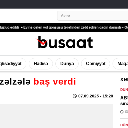
Search…
i
Evinə gələn yol qonşusu tərəfindən zəbt edilən qadın danışdı – Gədəbəydə
İqtisadiyyat
Hadisə
Dünya
Cəmiyyət
Maqa
zəlzələ
baş verdi
XƏ
DÜN
07.09.2025
- 15:20
ABŞ
sın
0
DÜN