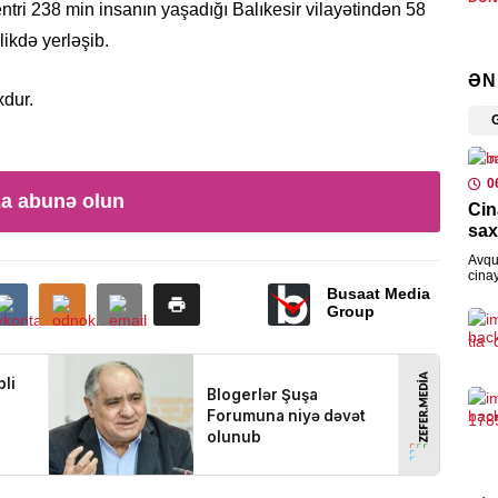
entri 238 min insanın yaşadığı Balıkesir vilayətindən 58
Çex
ikdə yerləşib.
hüc
ƏN
0
xdur.
XARI
Azə
0
buğ
za abunə olun
Cin
0
sax
Avqu
HAD
cina
olun
Busaat Media
Etn
məlu
Group
0
İQTI
Tov
Yar
0