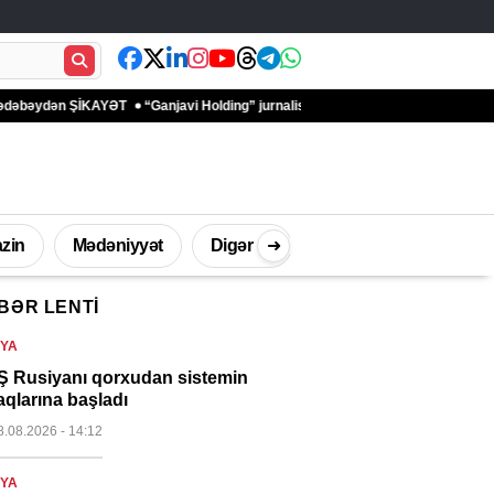
n ŞİKAYƏT
“Ganjavi Holding” jurnalistləri peşə bayramı münasibətilə təbrik 
zin
Mədəniyyət
Digər
➜
BƏR LENTI
İdman
Müsahibə
Texnologi
YA
 Rusiyanı qorxudan sistemin
aqlarına başladı
8.08.2026
- 14:12
YA