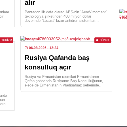
alır
0
ənlərə
Pentaqon ilk dəfə olaraq ABŞ-nin “AeroVironment”
bir
texnologiya şirkətindən 400 milyon dollar
dəyərində “Locust” lazer antidron sistemləri
SIY
tədarük edəcək. Busaat.az xəbər […]
Azə
saz
TURIZM
DÜNYA
0
06.08.2026
- 12:24
Rusiya Qafanda baş
CƏM
Təş
konsulluq açır
Şər
Rusiya və Ermənistan rəsmiləri Ermənistanın
0
Qafan şəhərində Rusiyanın Baş Konsulluğunun,
eləcə də Ermənistanın Vladiqafqaz şəhərində
konsulluq bölməsinin açılması imkanlarını
SIY
müzakirə […]
nunda
Azə
nun
ydın
Pak
0
SER