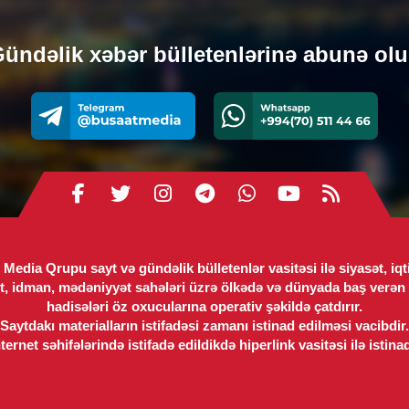
Nem
ündəlik xəbər bülletenlərinə abunə ol
0
MED
Jur
ödə
0
HAD
Zər
şəx
Media Qrupu sayt və gündəlik bülletenlər vasitəsi ilə siyasət, iqt
0
t, idman, mədəniyyət sahələri üzrə ölkədə və dünyada baş verən 
hadisələri öz oxucularına operativ şəkildə çatdırır.
HAD
Saytdakı materialların istifadəsi zamanı istinad edilməsi vacibdir.
ernet səhifələrində istifadə edildikdə hiperlink vasitəsi ilə istina
Ürə
old
qo
0