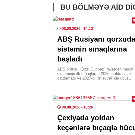
BU BÖLMƏYƏ AID D
08.08.2026
- 14:12
ABŞ Rusiyanı qorxud
sistemin sınaqlarına
başladı
ABŞ ordusu “Qızıl Günbəz” raketdən müdafi
sisteminin ilk sınaqlarını 2026-cı ildə başa
çatdırmağı və 2027-ci ilin əvvəlində uçuş
sınaqlarına başlamağı […]
08.08.2026
- 10:26
Çexiyada yoldan
keçənlərə bıçaqla hü