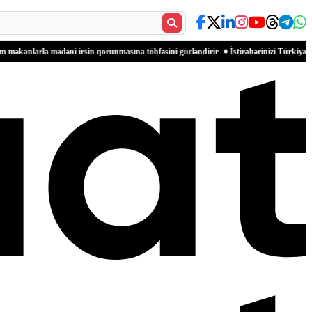
ədəni irsin qorunmasına töhfəsini gücləndirir
İstirahərinizi Türkiyənin dəniz sahill