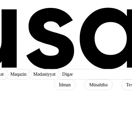
ət
Maqazin
Mədəniyyət
Digər
İdman
Müsahibə
Te