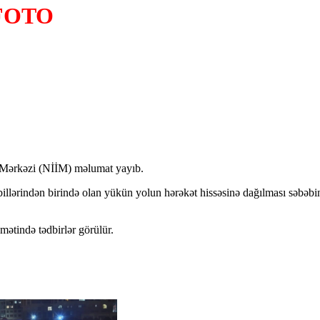
FOTO
mə Mərkəzi (NİİM) məlumat yayıb.
llərindən birində olan yükün yolun hərəkət hissəsinə dağılması səbəb
amətində tədbirlər görülür.