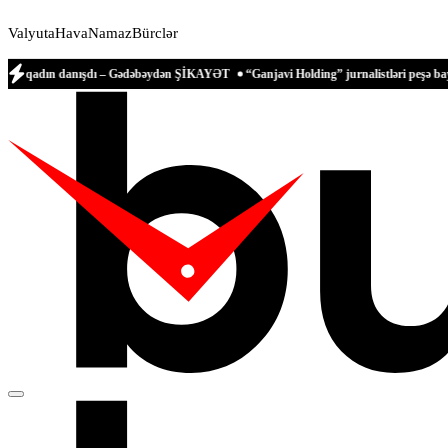
Valyuta
Hava
Namaz
Bürclər
 danışdı – Gədəbəydən ŞİKAYƏT
“Ganjavi Holding” jurnalistləri peşə bayramı münas