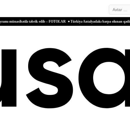
Search…
ibətilə təbrik edib – FOTOLAR
Türkiyə Antalyadakı bərpa olunan qədim məkanlarla m