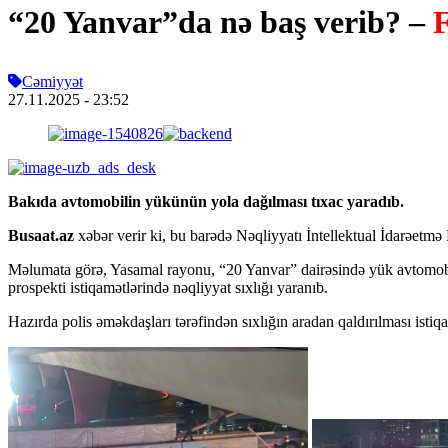
“20 Yanvar”da nə baş verib? –
Cəmiyyət
27.11.2025
- 23:52
Bakıda avtomobilin yükünün yola dağılması tıxac yaradıb.
Busaat.az
xəbər verir ki, bu barədə Nəqliyyatı İntellektual İdarəet
Məlumata görə, Yasamal rayonu, “20 Yanvar” dairəsində yük avtomobi
prospekti istiqamətlərində nəqliyyat sıxlığı yaranıb.
Hazırda polis əməkdaşları tərəfindən sıxlığın aradan qaldırılması istiq