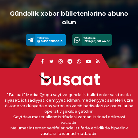
Gündəlik xəbər bülletenlərinə abunə
olun
"Busaat" Media Qrupu sayt və gündəlik bülletenlər vasitəsi ilə
siyasət, iqtisadiyyat, cəmiyyət, idman, mədəniyyət sahələri üzrə
ölkədə və dünyada baş verən ən vacib hadisələri öz oxucularına
operativ şəkildə çatdırır.
Saytdakı materialların istifadəsi zamanı istinad edilməsi
vacibdir.
Məlumat internet səhifələrində istifadə edildikdə hiperlink
vasitəsi ilə istinad mütləqdir.