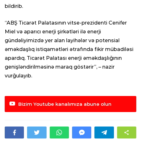
bildirib.
“ABŞ Ticarət Palatasının vitse-prezidenti Cenifer
Miel və aparıcı enerji şirkətləri ilə enerji
gündəliyimizdə yer alan layihələr və potensial
əməkdaşlıq istiqamətləri ətrafında fikir mübadiləsi
apardıq. Ticarət Palatası enerji əməkdaşlığının
genişləndirilməsinə maraq göstərir”, – nazir
vurğulayıb.
Bizim Youtube kanalımıza abunə olun