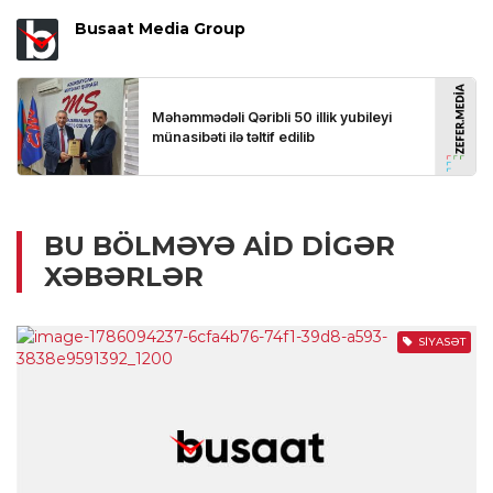
Busaat Media Group
BU BÖLMƏYƏ AID DIGƏR
XƏBƏRLƏR
SIYASƏT