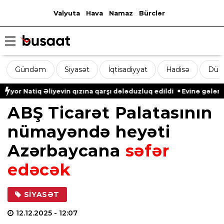
Valyuta
Hava
Namaz
Bürclər
Gündəm
Siyasət
İqtisadiyyat
Hadisə
Dün
Natiq Əliyevin qızına qarşı dələduzluq edildi
Evinə gələn yol q
ABŞ Ticarət Palatasının
nümayəndə heyəti
Azərbaycana
səfər
edəcək
SIYASƏT
12.12.2025
- 12:07