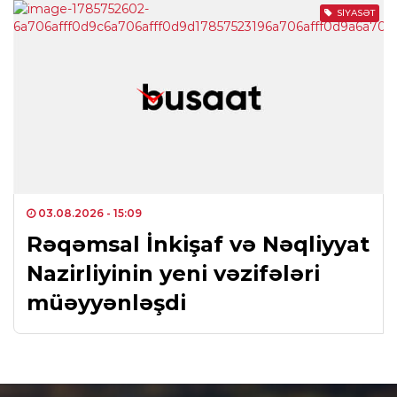
SIYASƏT
03.08.2026
- 15:09
Rəqəmsal İnkişaf və Nəqliyyat
Nazirliyinin yeni vəzifələri
müəyyənləşdi