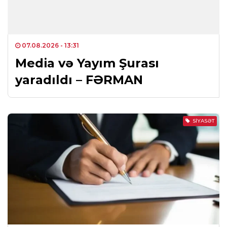
07.08.2026
- 13:31
Media və Yayım Şurası
yaradıldı – FƏRMAN
SIYASƏT