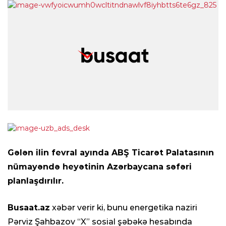
Gələn ilin fevral ayında ABŞ Ticarət Palatasının
nümayəndə heyətinin Azərbaycana səfəri
planlaşdırılır.
Busaat.az
xəbər verir ki, bunu energetika naziri
Pərviz Şahbazov “X” sosial şəbəkə hesabında